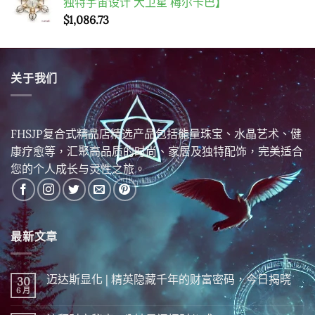
独特宇宙设计 大卫星 梅尔卡巴】
$
1,086.73
关于我们
FHSJP复合式精品店精选产品包括能量珠宝、水晶艺术、健
康疗愈等，汇聚高品质的时尚、家居及独特配饰，完美适合
您的个人成长与灵性之旅。
最新文章
迈达斯显化 | 精英隐藏千年的财富密码，今日揭晓
30
6 月
在
尚
〈迈
無
达
留