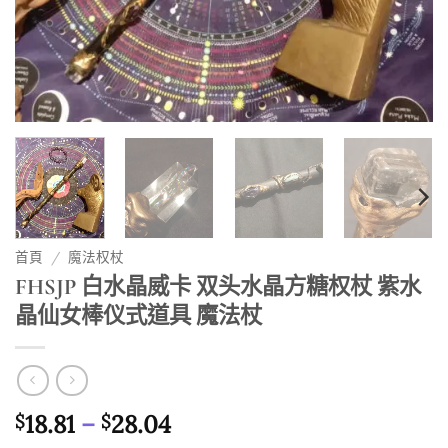
首頁
/
魔法权杖
FHSJP 白水晶威卡 双头水晶方糖权杖 紫水
晶仙女棒仪式道具 魔法杖
價
18.81
–
28.04
$
$
格