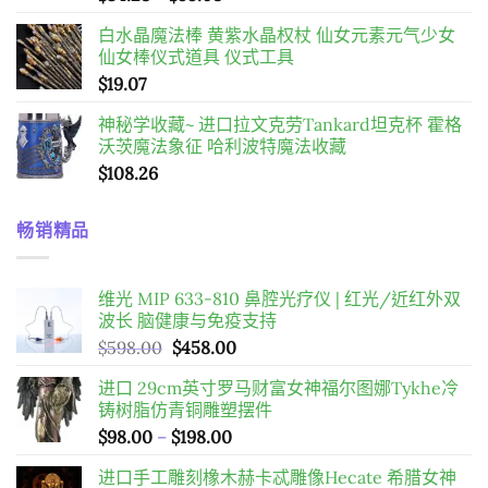
格
白水晶魔法棒 黄紫水晶权杖 仙女元素元气少女
範
仙女棒仪式道具 仪式工具
圍：
$
19.07
$34.28
到
神秘学收藏~ 进口拉文克劳Tankard坦克杯 霍格
$55.08
沃茨魔法象征 哈利波特魔法收藏
$
108.26
畅销精品
维光 MIP 633-810 鼻腔光疗仪 | 红光/近红外双
波长 脑健康与免疫支持
原
目
$
598.00
$
458.00
始
前
进口 29cm英寸罗马财富女神福尔图娜Tykhe冷
價
價
铸树脂仿青铜雕塑摆件
格：
格：
價
$
98.00
–
$
198.00
$598.00。
$458.00。
格
进口手工雕刻橡木赫卡忒雕像Hecate 希腊女神
範