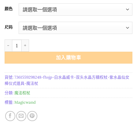
範
颜色
圍：
$18.81
尺码
到
$28.04
FHSJP 白水晶威卡 双头水晶方糖权杖 紫水晶仙女棒仪式道具 魔法杖 
加入購物車
貨號:
7361559298248-fhsjp-白水晶威卡-双头水晶方糖权杖-紫水晶仙女
棒仪式道具-魔法杖
分類:
魔法权杖
標籤:
Magicwand