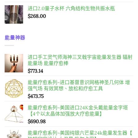
进口2.0量子水杯 六角结构生物共振水瓶
$
268.00
能量神器
进口手工灵气师海神三叉戟宇宙能量发生器 辐射
能量场 能量疗愈棒
$
773.14
能量疗愈系列~进口基督意识网格神圣几何体 增
强气场 有效冥想、放松和疗愈工具
$
473.75
能量疗愈系列~美国进口24K金头戴能量金字塔
【4个以太晶体加强放大疗愈能量】
$
690.98
能量疗愈系列~美国纯银六芒星24k能量发生器【