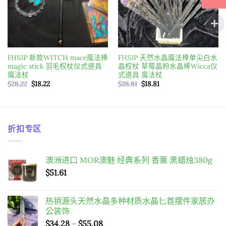
FHSJP 新款WITCH mace魔法棒
FHSJP 天然水晶魔法棒单尖白水
magic stick 羽毛权杖仪式道具
晶权杖 草莓晶粉水晶棒Wicca仪
魔法杖
式道具 魔法杖
原
目
原
目
$
28.22
$
18.22
$
28.81
$
18.81
始
前
始
前
價
價
價
價
格：
格：
格：
格：
$28.22。
$18.22。
$28.81。
$18.81。
折扣专区
澳洲进口 MOR澳魅 经典系列 香薰 黑蜡烛380g
$
51.61
热销源头天然水晶多种材质水晶匕首摆件家居办
公装饰
價
$
34.28
–
$
55.08