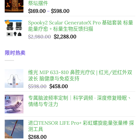
祭坛摆件
圍：
價
$
169.00
–
$
598.00
$98.00
格
到
Spooky2 Scalar GeneratorX Pro 基础套装
标量
範
$198.00
能量疗愈 + 标量生物反馈扫描
圍：
原
目
$
2,980.00
$
2,288.00
$169.00
始
前
到
價
價
$598.00
限时热卖
格：
格：
$2,980.00。
$2,288.00。
维光 MIP 633-810 鼻腔光疗仪 | 红光/近红外双
波长 脑健康与免疫支持
原
目
$
598.00
$
458.00
始
前
专属脑波频率定制｜科学调频 · 深度修复睡眠、
價
價
情绪与专注力
格：
格：
$598.00。
$458.00。
进口TENSOR LIFE Pro+ 彩虹螺旋能量张量棒 探
测工具
$
268.00