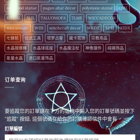
oak wood statue
pagan altar decor
polystone statue
QML
RITUAL
SLJL
TALUOMOFA
TLMF
WICCADECOR
wiccamagic
WISI
witchcraft decor
WKDZ
XPTJ
ZJDX
七脉轮
仪式工具
塔罗占星
威卡耳饰
宗教用品
水晶按摩棒
水晶球底座
水晶魔法杖
神像摆件
纯锡饰品
能量水晶
进口能量饰品
订单查询
要追蹤您的訂單請在下方的區塊中輸入您的訂單號碼並按下
"追蹤" 按鈕. 這個號碼在給你的訂購確認信件中會有
訂單編號