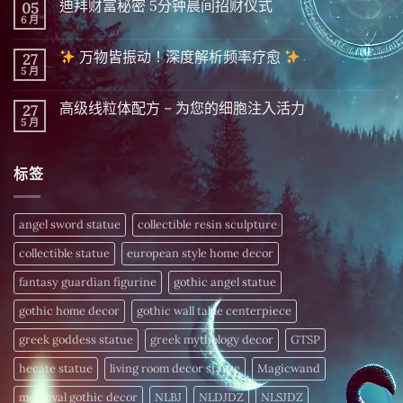
迪拜财富秘密 5分钟晨间招财仪式
05
斯
言
显
6 月
在
尚
化
〈迪
無
|
拜
留
精
万物皆振动！深度解析频率疗愈
27
财
言
英
富
5 月
在
尚
隐
秘
〈
無
藏
密 5
留
千
分
高级线粒体配方 – 为您的细胞注入活力
27
万
言
年
钟
物
5 月
的
在
尚
晨
皆
财
〈高
無
间
振
富
级
留
招
动！
密
线
言
财
深
标签
码，
粒
仪
度
今
体
式〉
解
日
配
中
析
揭
方
频
晓〉
–
angel sword statue
collectible resin sculpture
率
中
为
疗
您
愈
collectible statue
european style home decor
的
细
〉
胞
fantasy guardian figurine
gothic angel statue
中
注
入
gothic home decor
gothic wall table centerpiece
活
力〉
中
greek goddess statue
greek mythology decor
GTSP
hecate statue
living room decor statue
Magicwand
medieval gothic decor
NLBJ
NLDJDZ
NLSJDZ