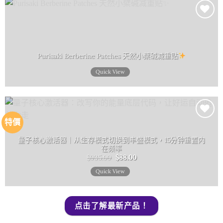
Add to
wishlist
Purisaki Berberine Patches 天然小檗碱减重贴
Quick View
特價
Add to
wishlist
量子核心激活器｜从生存模式切换到丰盛模式，15分钟重置内
在频率
原
目
$
935.00
$
88.00
始
前
價
價
Quick View
格：
格：
$935.00。
$88.00。
点击了解最新产品！