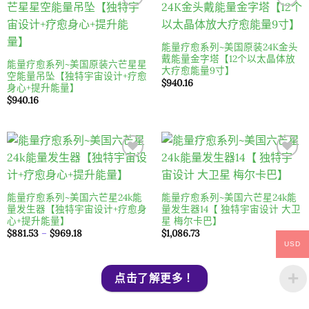
能量疗愈系列~美国原装24K金头
戴能量金字塔【12个以太晶体放
能量疗愈系列~美国原装六芒星星
大疗愈能量9寸】
空能量吊坠【独特宇宙设计+疗愈
$
940.16
身心+提升能量】
$
940.16
Add to
Add to
wishlist
wishlist
能量疗愈系列~美国六芒星24k能
能量疗愈系列~美国六芒星24k能
量发生器【独特宇宙设计+疗愈身
量发生器14【 独特宇宙设计 大卫
心+提升能量】
星 梅尔卡巴】
價
$
881.53
–
$
969.18
$
1,086.73
格
範
圍：
$881.53
USD
点击了解更多！
到
$969.18