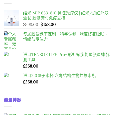
维光 MIP 633-810 鼻腔光疗仪 | 红光/近红外双
波长 脑健康与免疫支持
原
目
$
598.00
$
458.00
始
前
专属脑波频率定制｜科学调频 · 深度修复睡眠、
價
價
情绪与专注力
格：
格：
$598.00。
$458.00。
进口TENSOR LIFE Pro+ 彩虹螺旋能量张量棒 探
测工具
$
268.00
进口2.0量子水杯 六角结构生物共振水瓶
$
268.00
能量神器
进口手工灵气师海神三叉戟宇宙能量发生器 辐射
能量场 能量疗愈棒