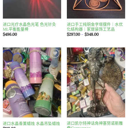
进口光疗水晶色光笔 色光针灸
进口手工纯铜金字塔摆件｜水优
ML平衡能量棒
化结构器｜家居装饰工艺品
價
$
496.00
$
297.00
–
$
348.00
格
範
圍：
$297.00
到
$348.00
Add to
Add to
wishlist
wishlist
进口凯尔特神话角神塞努诺斯雕
进口水晶香薰蜡烛 水晶吊坠蜡烛