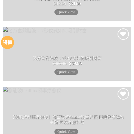
格：
格：
$112.00。
$29.00。
特價
Add to
wishlist
亿万富翁脑波：7秒仪式如何吸引财富
原
目
$
199.00
$
39.00
始
前
價
價
Quick View
格：
格：
$199.00。
$39.00。
Add to
wishlist
【愈能波频率疗愈仪】纯正弦波Scalar能量共振 睡眠冥想脉轮
平衡 声波疗愈神器
Quick View