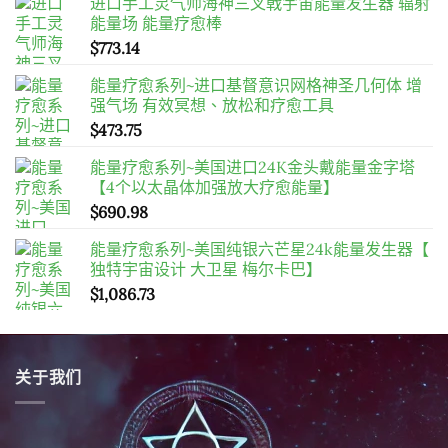
$
773.14
能量疗愈系列~进口基督意识网格神圣几何体 增
强气场 有效冥想、放松和疗愈工具
$
473.75
能量疗愈系列~美国进口24K金头戴能量金字塔
【4个以太晶体加强放大疗愈能量】
$
690.98
能量疗愈系列~美国纯银六芒星24k能量发生器【
独特宇宙设计 大卫星 梅尔卡巴】
$
1,086.73
关于我们
FHSJP复合式精品店精选产品包括能量珠宝、水晶艺术、健
康疗愈等，汇聚高品质的时尚、家居及独特配饰，完美适合