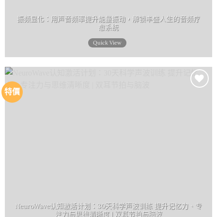
愈系统
Quick View
特價
Add to
wishlist
NeuroWave认知激活计划：30天科学声波训练 提升记忆力、专
注力与思维清晰度 | 双耳节拍与脑波
原
目
$
112.00
$
29.00
始
前
價
價
Quick View