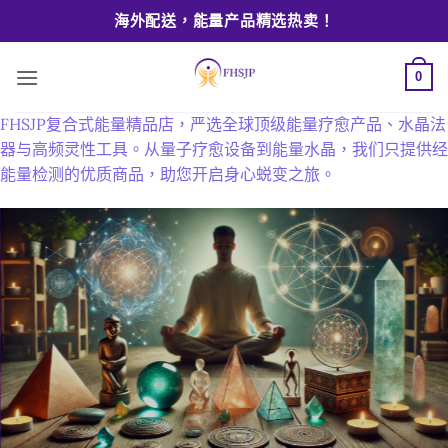
Skip
FHSJP
海外配送，能量产品精选热卖！
to
能
content
量
0
疗
FHSJP复合式能量精品店，严选全球顶级能量疗愈产品、水晶法
愈
器与高频灵性工具。从量子疗愈设备到能量水晶，我们只提供经
精
能量检测的优质商品，助您开启身心蜕变之旅。
品
店
|
国
际
严
选
高
频