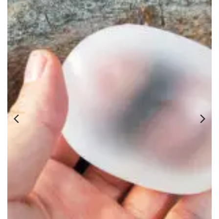
叉4096c声音疗愈om提升136.1
能量奥罡系列~进口奥罡
脉轮疗愈套装静心摆件
子发生器 
價
$
17.12
–
$
26.72
$
格
範
圍：
$17.12
到
$26.72