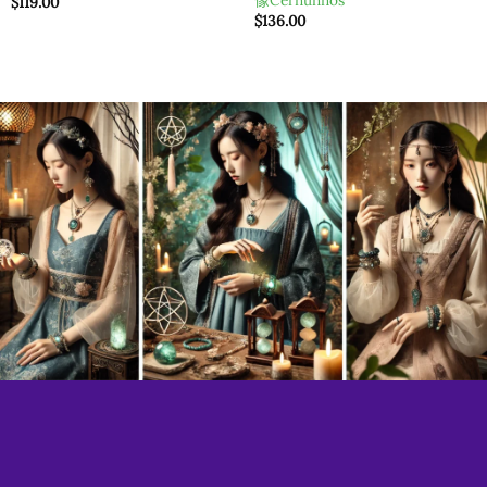
像Cernunnos
$
119.00
$
136.00