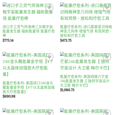
Add to
Add to
wishlist
wishlist
进口手工灵气师海神三叉戟宇宙
能量疗愈系列~进口基督意识网格
能量发生器 辐射能量场 能量疗愈
神圣几何体 增强气场 有效冥想、
棒
放松和疗愈工具
$
773.14
$
473.75
Add to
Add to
wishlist
wishlist
能量疗愈系列~美国纯银六芒星
24k能量发生器【 独特宇宙设计
能量疗愈系列~美国进口24K金头
大卫星 梅尔卡巴】
戴能量金字塔【4个以太晶体加强
$
1,086.73
放大疗愈能量】
$
690.98
Add to
Add to
wishlist
wishlist