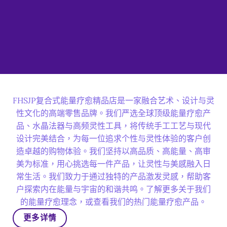
FHSJP复合式能量疗愈精品店是一家融合艺术、设计与灵
性文化的高端零售品牌。我们严选全球顶级能量疗愈产
品、水晶法器与高频灵性工具，将传统手工工艺与现代
设计完美结合，为每一位追求个性与灵性体验的客户创
造卓越的购物体验。我们坚持以高品质、高能量、高审
美为标准，用心挑选每一件产品，让灵性与美感融入日
常生活。我们致力于通过独特的产品激发灵感，帮助客
户探索内在能量与宇宙的和谐共鸣。了解更多关于我们
的能量疗愈理念，或查看我们的热门能量疗愈产品。
更多详情