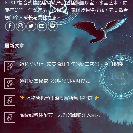
您的个人成长与灵性之旅。
最新文章
迈达斯显化 | 精英隐藏千年的财富密码，今日揭晓
30
6 月
在
尚
〈迈
無
达
留
迪拜财富秘密 5分钟晨间招财仪式
05
斯
言
显
6 月
在
尚
化
〈迪
無
|
拜
留
精
万物皆振动！深度解析频率疗愈
27
财
言
英
富
5 月
在
尚
隐
秘
〈
無
藏
密 5
留
千
分
高级线粒体配方 – 为您的细胞注入活力
27
万
言
年
钟
物
5 月
的
在
尚
晨
皆
财
〈高
無
间
振
富
级
留
招
动！
密
线
言
财
深
标签
码，
粒
仪
度
今
体
式〉
解
日
配
中