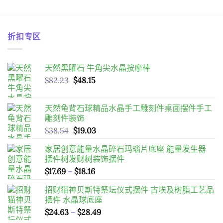
折扣专区
天然黑曜石 牛角尖水晶按摩棒
原
目
$
82.23
$
48.15
始
前
價
價
天然龟背石球精品水晶手工雕刻件桌面摆件手工
格：
格：
雕刻件装饰
$82.23。
$48.15。
原
目
$
38.54
$
19.03
始
前
家居创意能量水晶碎石玛瑙片底座 能量发生器
價
價
摆件树发财树装饰摆件
格：
格：
價
$
17.69
–
$
18.16
$38.54。
$19.03。
格
招财猫神贝斯特祭坛仪式摆件 古埃及树脂工艺品
範
摆件 水晶球底座
圍：
價
$
24.63
–
$
28.49
$17.69
格
到
範
$18.16
畅销精品
圍：