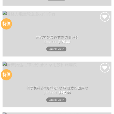
特價
Add to
wishlist
爱格力能量轮意念力训练器
原
目
$
198.00
$
129.00
始
前
價
價
Quick View
格：
格：
$198.00。
$129.00。
特價
Add to
wishlist
普赛拓迷走神经舒缓仪 家用放松调理仪
原
目
$
398.00
$
242.00
始
前
價
價
Quick View
格：
格：
$398.00。
$242.00。