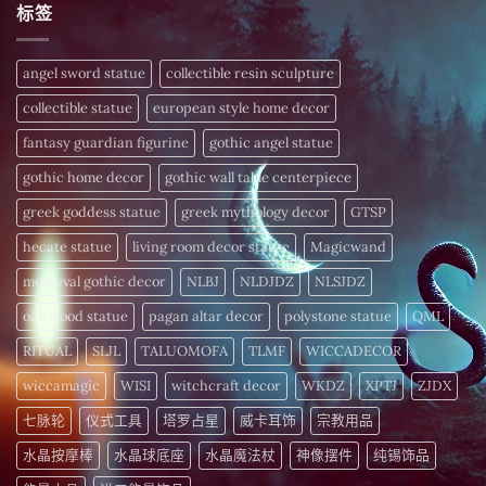
析
揭
方
频
晓〉
–
angel sword statue
collectible resin sculpture
率
中
为
疗
您
愈
collectible statue
european style home decor
的
细
〉
胞
fantasy guardian figurine
gothic angel statue
中
注
入
gothic home decor
gothic wall table centerpiece
活
力〉
中
greek goddess statue
greek mythology decor
GTSP
hecate statue
living room decor statue
Magicwand
medieval gothic decor
NLBJ
NLDJDZ
NLSJDZ
oak wood statue
pagan altar decor
polystone statue
QML
RITUAL
SLJL
TALUOMOFA
TLMF
WICCADECOR
wiccamagic
WISI
witchcraft decor
WKDZ
XPTJ
ZJDX
七脉轮
仪式工具
塔罗占星
威卡耳饰
宗教用品
水晶按摩棒
水晶球底座
水晶魔法杖
神像摆件
纯锡饰品
能量水晶
进口能量饰品