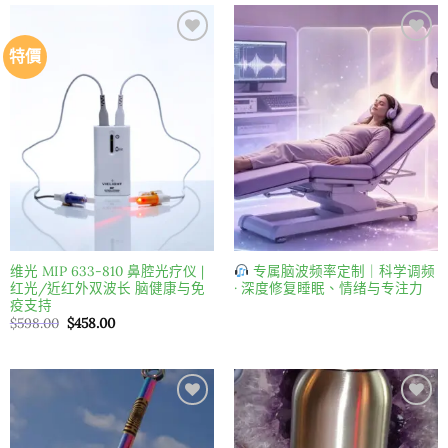
特價
Add to
Add to
wishlist
wishlist
维光 MIP 633-810 鼻腔光疗仪 |
专属脑波频率定制｜科学调频
红光/近红外双波长 脑健康与免
· 深度修复睡眠、情绪与专注力
疫支持
原
目
$
598.00
$
458.00
始
前
價
價
格：
格：
$598.00。
$458.00。
Add to
Add to
wishlist
wishlist