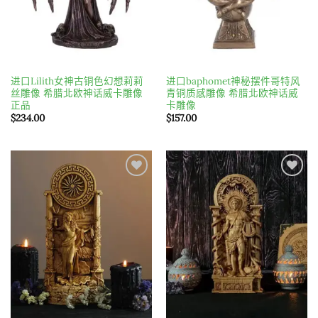
进口Lilith女神古铜色幻想莉莉
进口baphomet神秘摆件哥特风
丝雕像 希腊北欧神话威卡雕像
青铜质感雕像 希腊北欧神话威
正品
卡雕像
$
234.00
$
157.00
Add to
Add to
wishlist
wishlist