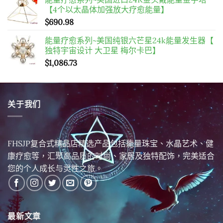
【4个以太晶体加强放大疗愈能量】
$
690.98
能量疗愈系列~美国纯银六芒星24k能量发生器【
独特宇宙设计 大卫星 梅尔卡巴】
$
1,086.73
关于我们
FHSJP复合式精品店精选产品包括能量珠宝、水晶艺术、健
康疗愈等，汇聚高品质的时尚、家居及独特配饰，完美适合
您的个人成长与灵性之旅。
最新文章