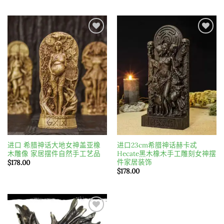
Add to
Add to
wishlist
wishlist
进口 希腊神话大地女神盖亚橡
进口23cm希腊神话赫卡忒
木雕像 家居摆件自然手工艺品
Hecate黑木橡木手工雕刻女神摆
件家居装饰
$
178.00
$
178.00
Add to