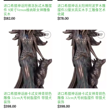
进口希腊神话阿佛洛狄忒木雕摆
进口希腊神话太阳神阿波罗木雕
件 9英寸Venus维纳斯女神雕像
摆件22厘米高实木手工雕像艺术
实木
收藏
$
182.00
$
178.00
Add to
Add to
wishlist
wishlist
进口希腊神话赫卡忒女神青铜色
进口希腊神话赫卡忒女神青铜色
雕像 32cm大号树脂摆件 带猎犬
雕像 32cm大号树脂摆件 带猎犬
装饰
装饰
$
398.00
$
398.00