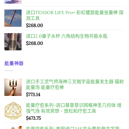
$598.00。
$458.00。
进口TENSOR LIFE Pro+ 彩虹螺旋能量张量棒 探
测工具
$
268.00
进口2.0量子水杯 六角结构生物共振水瓶
$
268.00
能量神器
进口手工灵气师海神三叉戟宇宙能量发生器 辐射
能量场 能量疗愈棒
$
773.14
能量疗愈系列~进口基督意识网格神圣几何体 增
强气场 有效冥想、放松和疗愈工具
$
473.75
能量疗愈系列~美国进口24K金头戴能量金字塔