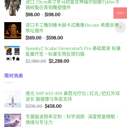
进口 29cm英寸罗马财富女神福尔图娜Tykhe冷
價
價
铸树脂仿青铜雕塑摆件
格：
格：
USD
價
$
98.00
–
$
198.00
$598.00。
$458.00。
格
进口手工雕刻橡木赫卡忒雕像Hecate 希腊女神
範
祭坛摆件
圍：
價
$
169.00
–
$
598.00
$98.00
格
到
Spooky2 Scalar GeneratorX Pro 基础套装
标量
範
$198.00
能量疗愈 + 标量生物反馈扫描
圍：
原
目
$
2,980.00
$
2,288.00
$169.00
始
前
到
價
價
$598.00
限时热卖
格：
格：
$2,980.00。
$2,288.00。
维光 MIP 633-810 鼻腔光疗仪 | 红光/近红外双
波长 脑健康与免疫支持
原
目
$
598.00
$
458.00
始
前
专属脑波频率定制｜科学调频 · 深度修复睡眠、
價
價
情绪与专注力
格：
格：