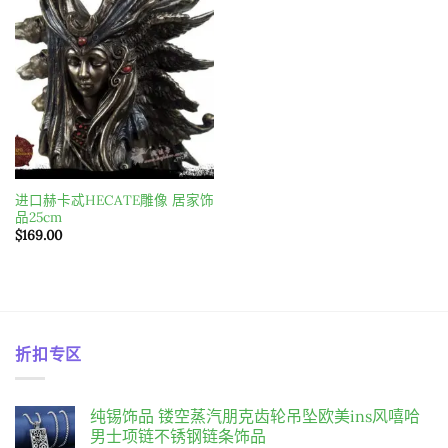
wishlist
进口赫卡忒HECATE雕像 居家饰
品25cm
$
169.00
折扣专区
纯锡饰品 镂空蒸汽朋克齿轮吊坠欧美ins风嘻哈
男士项链不锈钢链条饰品