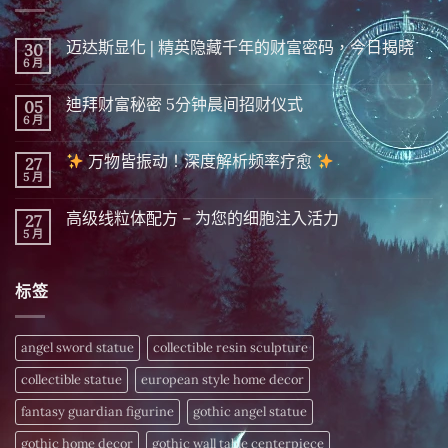
迈达斯显化 | 精英隐藏千年的财富密码，今日揭晓
30
6 月
在
尚
〈迈
無
达
留
迪拜财富秘密 5分钟晨间招财仪式
05
斯
言
显
6 月
在
尚
化
〈迪
無
|
拜
留
精
万物皆振动！深度解析频率疗愈
27
财
言
英
富
5 月
在
尚
隐
秘
〈
無
藏
密 5
留
千
分
高级线粒体配方 – 为您的细胞注入活力
27
万
言
年
钟
物
5 月
的
在
尚
晨
皆
财
〈高
無
间
振
富
级
留
招
动！
密
线
言
财
深
标签
码，
粒
仪
度
今
体
式〉
解
日
配
中
析
揭
方
频
晓〉
–
angel sword statue
collectible resin sculpture
率
中
为
疗
您
愈
collectible statue
european style home decor
的
细
〉
胞
fantasy guardian figurine
gothic angel statue
中
注
入
gothic home decor
gothic wall table centerpiece
活