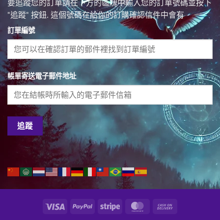
要追蹤您的訂單請在下方的區塊中輸入您的訂單號碼並按下
"追蹤" 按鈕. 這個號碼在給你的訂購確認信件中會有
訂單編號
帳單寄送電子郵件地址
追蹤
Visa
PayPal
Stripe
MasterCard
Cash
On