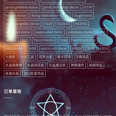
力〉
中
greek goddess statue
greek mythology decor
GTSP
hecate statue
living room decor statue
Magicwand
medieval gothic decor
NLBJ
NLDJDZ
NLSJDZ
oak wood statue
pagan altar decor
polystone statue
QML
RITUAL
SLJL
TALUOMOFA
TLMF
WICCADECOR
wiccamagic
WISI
witchcraft decor
WKDZ
XPTJ
ZJDX
七脉轮
仪式工具
塔罗占星
威卡耳饰
宗教用品
水晶按摩棒
水晶球底座
水晶魔法杖
神像摆件
纯锡饰品
能量水晶
进口能量饰品
订单查询