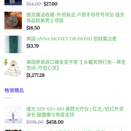
原
目
$
54.00
$
27.00
始
前
维京魔法收藏~外贸新品 卢恩字母符号吊坠 维京
價
價
饰品欧美男士项链
格：
格：
$
16.50
$54.00。
$27.00。
美国 ANNA MONEY DRAWING 招财魔法香
$
13.79
美国原装进口镀金金字塔【 头戴冥想打坐--神圣
空间-疗愈心灵】
$
1,277.28
畅销精品
维光 MIP 633-810 鼻腔光疗仪 | 红光/近红外双
波长 脑健康与免疫支持
原
目
$
598.00
$
458.00
始
前