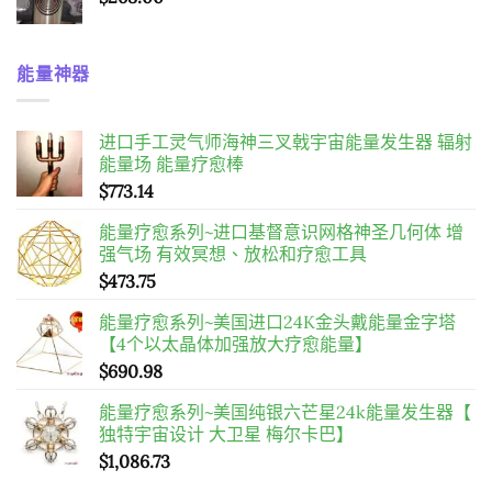
能量神器
进口手工灵气师海神三叉戟宇宙能量发生器 辐射
能量场 能量疗愈棒
$
773.14
能量疗愈系列~进口基督意识网格神圣几何体 增
强气场 有效冥想、放松和疗愈工具
$
473.75
能量疗愈系列~美国进口24K金头戴能量金字塔
【4个以太晶体加强放大疗愈能量】
$
690.98
能量疗愈系列~美国纯银六芒星24k能量发生器【
独特宇宙设计 大卫星 梅尔卡巴】
$
1,086.73