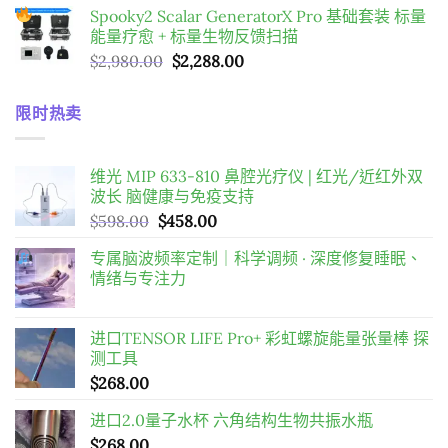
到
Spooky2 Scalar GeneratorX Pro 基础套装
标量
範
$198.00
能量疗愈 + 标量生物反馈扫描
圍：
原
目
$
2,980.00
$
2,288.00
$169.00
始
前
到
價
價
$598.00
限时热卖
格：
格：
$2,980.00。
$2,288.00。
维光 MIP 633-810 鼻腔光疗仪 | 红光/近红外双
波长 脑健康与免疫支持
原
目
$
598.00
$
458.00
始
前
专属脑波频率定制｜科学调频 · 深度修复睡眠、
價
價
情绪与专注力
格：
格：
$598.00。
$458.00。
进口TENSOR LIFE Pro+ 彩虹螺旋能量张量棒 探
测工具
$
268.00
进口2.0量子水杯 六角结构生物共振水瓶
$
268.00