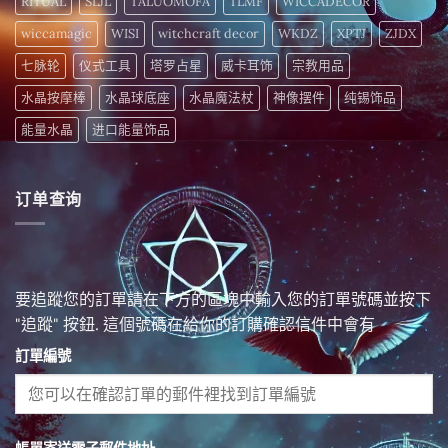
RITUAL
SLJL
TALUOMOFA
TLMF
WICCADECOR
wiccamagic
WISI
witchcraft decor
WKDZ
XPTJ
ZJDX
七脉轮
仪式工具
塔罗占星
威卡耳饰
宗教用品
水晶按摩棒
水晶球底座
水晶魔法杖
神像摆件
纯锡饰品
能量水晶
进口能量饰品
订单查询
要追蹤您的訂單請在下方的區塊中輸入您的訂單號碼並按下
"追蹤" 按鈕. 這個號碼在給你的訂購確認信件中會有
訂單編號