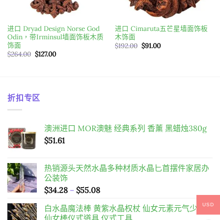
进口 Dryad Design Norse God
进口 Cimaruta五芒星墙面饰板
Odin，带Irminsul墙面饰板木质
木饰面
饰面
原
目
$
192.00
$
91.00
始
前
原
目
$
264.00
$
127.00
價
價
始
前
格：
格：
價
價
$192.00。
$91.00。
格：
格：
$264.00。
$127.00。
折扣专区
澳洲进口 MOR澳魅 经典系列 香薰 黑蜡烛380g
$
51.61
热销源头天然水晶多种材质水晶匕首摆件家居办
公装饰
價
$
34.28
–
$
55.08
格
USD
白水晶魔法棒 黄紫水晶权杖 仙女元素元气少女
範
仙女棒仪式道具 仪式工具