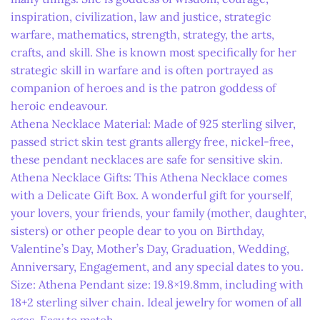
inspiration, civilization, law and justice, strategic
warfare, mathematics, strength, strategy, the arts,
crafts, and skill. She is known most specifically for her
strategic skill in warfare and is often portrayed as
companion of heroes and is the patron goddess of
heroic endeavour.
Athena Necklace Material: Made of 925 sterling silver,
passed strict skin test grants allergy free, nickel-free,
these pendant necklaces are safe for sensitive skin.
Athena Necklace Gifts: This Athena Necklace comes
with a Delicate Gift Box. A wonderful gift for yourself,
your lovers, your friends, your family (mother, daughter,
sisters) or other people dear to you on Birthday,
Valentine’s Day, Mother’s Day, Graduation, Wedding,
Anniversary, Engagement, and any special dates to you.
Size: Athena Pendant size: 19.8×19.8mm, including with
18+2 sterling silver chain. Ideal jewelry for women of all
ages. Easy to match.