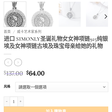
首頁
/
威卡艺术家系列
进口 SIMONLY圣诞礼物女女神项链925纯银
埃及女神项链古埃及珠宝母亲给她的礼物
原
目
137.00
64.00
$
$
始
前
價
價
风格
格：
格：
$137.00。
$64.00。
进口 SIMONLY圣诞礼物女女神项链925纯银埃及女神项链古埃及珠宝
加入購物車