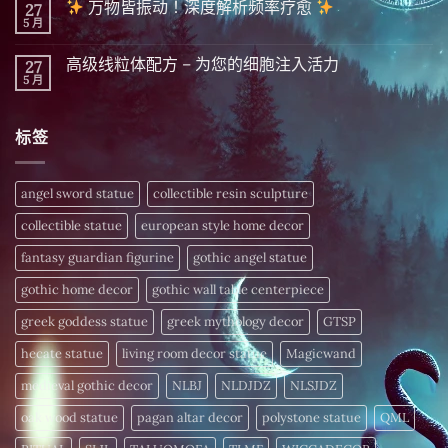
精
万物皆振动！深度解析频率疗愈
27
财
言
英
富
5 月
在
尚
隐
秘
〈
無
藏
密 5
留
千
分
高级线粒体配方 – 为您的细胞注入活力
27
万
言
年
钟
物
5 月
的
在
尚
晨
皆
财
〈高
無
间
振
富
级
留
招
动！
密
线
言
财
深
标签
码，
粒
仪
度
今
体
式〉
解
日
配
中
析
揭
方
频
晓〉
–
angel sword statue
collectible resin sculpture
率
中
为
疗
您
愈
collectible statue
european style home decor
的
细
〉
胞
fantasy guardian figurine
gothic angel statue
中
注
入
gothic home decor
gothic wall table centerpiece
活
力〉
中
greek goddess statue
greek mythology decor
GTSP
hecate statue
living room decor statue
Magicwand
medieval gothic decor
NLBJ
NLDJDZ
NLSJDZ
oak wood statue
pagan altar decor
polystone statue
QML