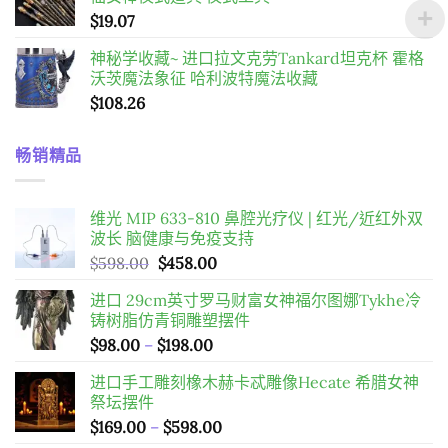
圍：
$
19.07
$34.28
到
神秘学收藏~ 进口拉文克劳Tankard坦克杯 霍格
$55.08
沃茨魔法象征 哈利波特魔法收藏
$
108.26
畅销精品
维光 MIP 633-810 鼻腔光疗仪 | 红光/近红外双
波长 脑健康与免疫支持
原
目
$
598.00
$
458.00
始
前
进口 29cm英寸罗马财富女神福尔图娜Tykhe冷
價
價
铸树脂仿青铜雕塑摆件
格：
格：
價
$
98.00
–
$
198.00
$598.00。
$458.00。
格
进口手工雕刻橡木赫卡忒雕像Hecate 希腊女神
範
祭坛摆件
圍：
價
$
169.00
–
$
598.00
$98.00
格