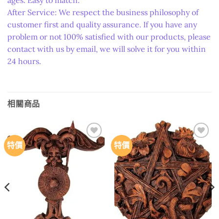
After Service: We respect the business philosophy of
customer first and quality assurance. If you have any
problem or not 100% satisfied with our products, please
contact with us by email, we will solve it for you within
24 hours.
相關商品
特價
特價
Add to
Add to
wishlist
wishlist