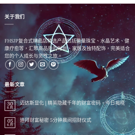
关于我们
FHSJP复合式精品店精选产品包括能量珠宝、水晶艺术、健
康疗愈等，汇聚高品质的时尚、家居及独特配饰，完美适合
您的个人成长与灵性之旅。
最新文章
迈达斯显化 | 精英隐藏千年的财富密码，今日揭晓
30
6 月
在
尚
〈迈
無
达
留
迪拜财富秘密 5分钟晨间招财仪式
05
斯
言
显
6 月
在
尚
化
〈迪
無
|
拜
留