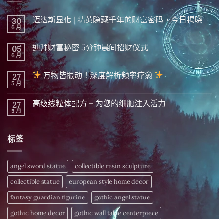
迈达斯显化 | 精英隐藏千年的财富密码，今日揭晓
30
6 月
在
尚
〈迈
無
达
留
迪拜财富秘密 5分钟晨间招财仪式
05
斯
言
显
6 月
在
尚
化
〈迪
無
|
拜
留
精
万物皆振动！深度解析频率疗愈
27
财
言
英
富
5 月
在
尚
隐
秘
〈
無
藏
密 5
留
千
分
高级线粒体配方 – 为您的细胞注入活力
27
万
言
年
钟
物
5 月
的
在
尚
晨
皆
财
〈高
無
间
振
富
级
留
招
动！
密
线
言
财
深
标签
码，
粒
仪
度
今
体
式〉
解
日
配
中
析
揭
方
频
晓〉
–
angel sword statue
collectible resin sculpture
率
中
为
疗
您
愈
collectible statue
european style home decor
的
细
〉
胞
fantasy guardian figurine
gothic angel statue
中
注
入
gothic home decor
gothic wall table centerpiece
活