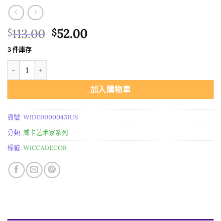
原
目
113.00
52.00
$
$
始
前
3 件庫存
價
價
进口 Cuchulain墙面饰板木饰面 數量
格：
格：
$113.00。
$52.00。
加入購物車
貨號:
WIDE00000431US
分類:
威卡艺术家系列
標籤:
WICCADECOR