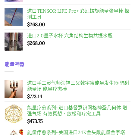
$598.00。
$458.00。
进口TENSOR LIFE Pro+ 彩虹螺旋能量张量棒 探
测工具
$
268.00
进口2.0量子水杯 六角结构生物共振水瓶
$
268.00
能量神器
进口手工灵气师海神三叉戟宇宙能量发生器 辐射
能量场 能量疗愈棒
$
773.14
能量疗愈系列~进口基督意识网格神圣几何体 增
强气场 有效冥想、放松和疗愈工具
$
473.75
能量疗愈系列~美国进口24K金头戴能量金字塔