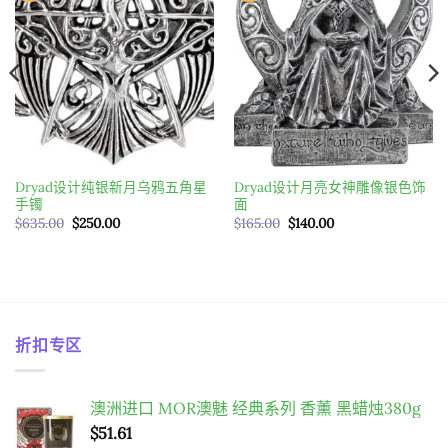
Dryad设计纯银新月乌鸦五角星
Dryad设计月亮女神雕像银色饰
手镯
面
原
目
原
目
$
635.00
$
250.00
$
165.00
$
140.00
始
前
始
前
價
價
價
價
格：
格：
格：
格：
$635.00。
$250.00。
$165.00。
$140.00。
折扣专区
澳洲进口 MOR澳魅 经典系列 香薰 黑蜡烛380g
$
51.61