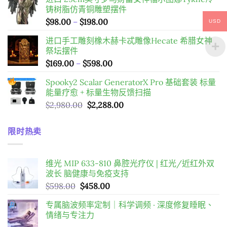
價
價
铸树脂仿青铜雕塑摆件
格：
格：
價
$
98.00
–
$
198.00
$598.00。
$458.00。
USD
格
进口手工雕刻橡木赫卡忒雕像Hecate 希腊女神
範
祭坛摆件
圍：
價
$
169.00
–
$
598.00
$98.00
格
到
Spooky2 Scalar GeneratorX Pro 基础套装
标量
範
$198.00
能量疗愈 + 标量生物反馈扫描
圍：
原
目
$
2,980.00
$
2,288.00
$169.00
始
前
到
價
價
$598.00
限时热卖
格：
格：
$2,980.00。
$2,288.00。
维光 MIP 633-810 鼻腔光疗仪 | 红光/近红外双
波长 脑健康与免疫支持
原
目
$
598.00
$
458.00
始
前
专属脑波频率定制｜科学调频 · 深度修复睡眠、
價
價
情绪与专注力
格：
格：