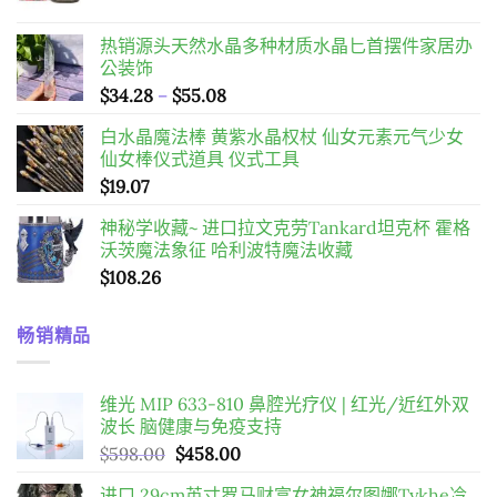
热销源头天然水晶多种材质水晶匕首摆件家居办
公装饰
價
$
34.28
–
$
55.08
格
白水晶魔法棒 黄紫水晶权杖 仙女元素元气少女
範
仙女棒仪式道具 仪式工具
圍：
$
19.07
$34.28
到
神秘学收藏~ 进口拉文克劳Tankard坦克杯 霍格
$55.08
沃茨魔法象征 哈利波特魔法收藏
$
108.26
畅销精品
维光 MIP 633-810 鼻腔光疗仪 | 红光/近红外双
波长 脑健康与免疫支持
原
目
$
598.00
$
458.00
始
前
进口 29cm英寸罗马财富女神福尔图娜Tykhe冷