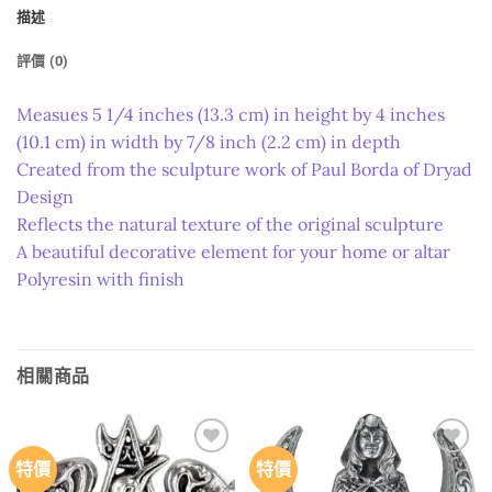
描述
評價 (0)
Measues 5 1/4 inches (13.3 cm) in height by 4 inches
(10.1 cm) in width by 7/8 inch (2.2 cm) in depth
Created from the sculpture work of Paul Borda of Dryad
Design
Reflects the natural texture of the original sculpture
A beautiful decorative element for your home or altar
Polyresin with finish
相關商品
特價
特價
Add to
Add to
wishlist
wishlist