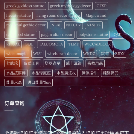
力〉
中
greek goddess statue
greek mythology decor
GTSP
hecate statue
living room decor statue
Magicwand
medieval gothic decor
NLBJ
NLDJDZ
NLSJDZ
oak wood statue
pagan altar decor
polystone statue
QML
RITUAL
SLJL
TALUOMOFA
TLMF
WICCADECOR
wiccamagic
WISI
witchcraft decor
WKDZ
XPTJ
ZJDX
七脉轮
仪式工具
塔罗占星
威卡耳饰
宗教用品
水晶按摩棒
水晶球底座
水晶魔法杖
神像摆件
纯锡饰品
能量水晶
进口能量饰品
订单查询
要追蹤您的訂單請在下方的區塊中輸入您的訂單號碼並按下