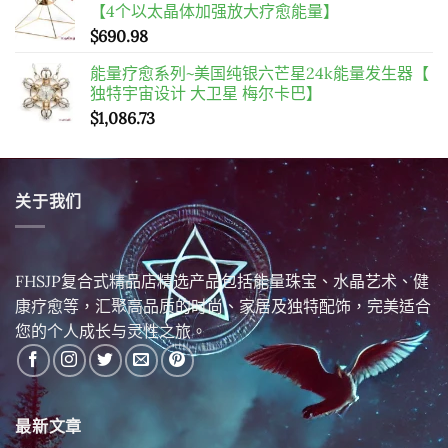
【4个以太晶体加强放大疗愈能量】
$
690.98
能量疗愈系列~美国纯银六芒星24k能量发生器【
独特宇宙设计 大卫星 梅尔卡巴】
$
1,086.73
关于我们
FHSJP复合式精品店精选产品包括能量珠宝、水晶艺术、健
康疗愈等，汇聚高品质的时尚、家居及独特配饰，完美适合
您的个人成长与灵性之旅。
最新文章