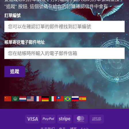
"追蹤" 按鈕. 這個號碼在給你的訂購確認信件中會有
訂單編號
帳單寄送電子郵件地址
追蹤
Visa
PayPal
Stripe
MasterCard
Cash
On