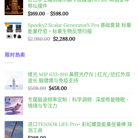
範
祭坛摆件
圍：
價
$
169.00
–
$
598.00
$98.00
格
到
Spooky2 Scalar GeneratorX Pro 基础套装
标量
範
$198.00
能量疗愈 + 标量生物反馈扫描
圍：
原
目
$
2,980.00
$
2,288.00
$169.00
始
前
到
價
價
$598.00
限时热卖
格：
格：
$2,980.00。
$2,288.00。
维光 MIP 633-810 鼻腔光疗仪 | 红光/近红外双
波长 脑健康与免疫支持
原
目
$
598.00
$
458.00
始
前
专属脑波频率定制｜科学调频 · 深度修复睡眠、
價
價
情绪与专注力
格：
格：
$598.00。
$458.00。
进口TENSOR LIFE Pro+ 彩虹螺旋能量张量棒 探
测工具
$
268.00