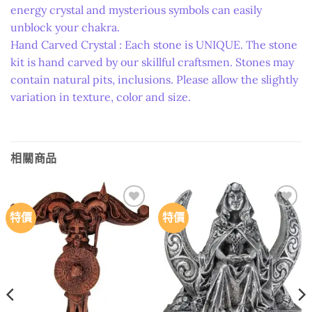
energy crystal and mysterious symbols can easily
unblock your chakra.
Hand Carved Crystal : Each stone is UNIQUE. The stone
kit is hand carved by our skillful craftsmen. Stones may
contain natural pits, inclusions. Please allow the slightly
variation in texture, color and size.
相關商品
特價
特價
Add to
Add to
wishlist
wishlist