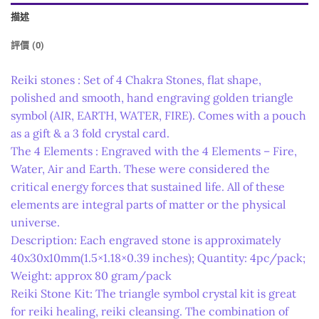
描述
評價 (0)
Reiki stones : Set of 4 Chakra Stones, flat shape,
polished and smooth, hand engraving golden triangle
symbol (AIR, EARTH, WATER, FIRE). Comes with a pouch
as a gift & a 3 fold crystal card.
The 4 Elements : Engraved with the 4 Elements – Fire,
Water, Air and Earth. These were considered the
critical energy forces that sustained life. All of these
elements are integral parts of matter or the physical
universe.
Description: Each engraved stone is approximately
40x30x10mm(1.5×1.18×0.39 inches); Quantity: 4pc/pack;
Weight: approx 80 gram/pack
Reiki Stone Kit: The triangle symbol crystal kit is great
for reiki healing, reiki cleansing. The combination of