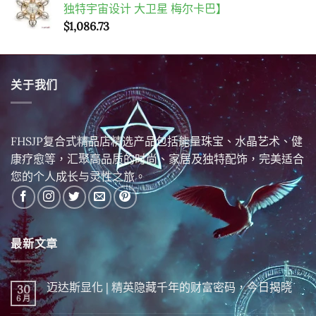
独特宇宙设计 大卫星 梅尔卡巴】
$
1,086.73
关于我们
FHSJP复合式精品店精选产品包括能量珠宝、水晶艺术、健
康疗愈等，汇聚高品质的时尚、家居及独特配饰，完美适合
您的个人成长与灵性之旅。
最新文章
迈达斯显化 | 精英隐藏千年的财富密码，今日揭晓
30
6 月
在
尚
〈迈
無