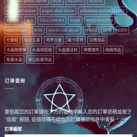
medieval gothic decor
NLBJ
NLDJDZ
NLSJDZ
oak wood statue
pagan altar decor
polystone statue
QML
RITUAL
SLJL
TALUOMOFA
TLMF
WICCADECOR
wiccamagic
WISI
witchcraft decor
WKDZ
XPTJ
ZJDX
七脉轮
仪式工具
塔罗占星
威卡耳饰
宗教用品
水晶按摩棒
水晶球底座
水晶魔法杖
神像摆件
纯锡饰品
能量水晶
进口能量饰品
订单查询
要追蹤您的訂單請在下方的區塊中輸入您的訂單號碼並按下
"追蹤" 按鈕. 這個號碼在給你的訂購確認信件中會有
訂單編號