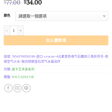
原
目
77.00
34.00
$
$
始
前
價
價
颜色
格：
格：
$77.00。
$34.00。
进口 Crocon 4元素黑色电气石雕刻三角形符号 (地球空气火水) 抛
加入購物車
貨號:
7654370050248-进口-crocon-4元素黑色电气石雕刻三角形符号-地
球空气火水-抛光棕榈宝石灵气水晶治疗
分類:
威卡艺术家系列
標籤:
WICCADECOR