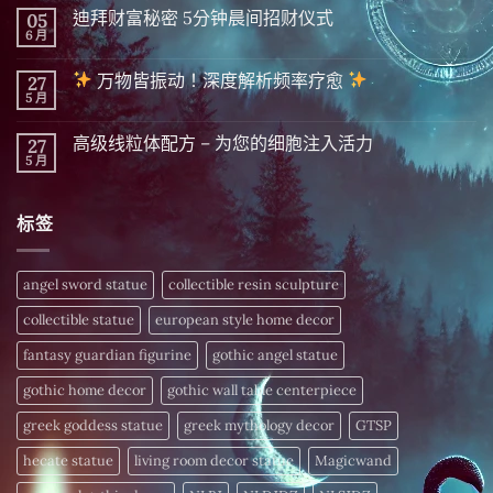
达
留
迪拜财富秘密 5分钟晨间招财仪式
05
斯
言
显
6 月
在
尚
化
〈迪
無
|
拜
留
精
万物皆振动！深度解析频率疗愈
27
财
言
英
富
5 月
在
尚
隐
秘
〈
無
藏
密 5
留
千
分
高级线粒体配方 – 为您的细胞注入活力
27
万
言
年
钟
物
5 月
的
在
尚
晨
皆
财
〈高
無
间
振
富
级
留
招
动！
密
线
言
财
深
标签
码，
粒
仪
度
今
体
式〉
解
日
配
中
析
揭
方
频
晓〉
–
angel sword statue
collectible resin sculpture
率
中
为
疗
您
愈
collectible statue
european style home decor
的
细
〉
胞
fantasy guardian figurine
gothic angel statue
中
注
入
gothic home decor
gothic wall table centerpiece
活
力〉
中
greek goddess statue
greek mythology decor
GTSP
hecate statue
living room decor statue
Magicwand