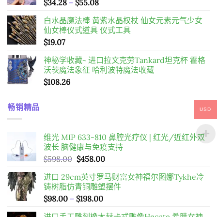
價
$
34.28
–
$
55.08
格
白水晶魔法棒 黄紫水晶权杖 仙女元素元气少女
範
仙女棒仪式道具 仪式工具
圍：
$
19.07
$34.28
到
神秘学收藏~ 进口拉文克劳Tankard坦克杯 霍格
$55.08
沃茨魔法象征 哈利波特魔法收藏
$
108.26
畅销精品
USD
维光 MIP 633-810 鼻腔光疗仪 | 红光/近红外双
波长 脑健康与免疫支持
原
目
$
598.00
$
458.00
始
前
进口 29cm英寸罗马财富女神福尔图娜Tykhe冷
價
價
铸树脂仿青铜雕塑摆件
格：
格：
價
$
98.00
–
$
198.00
$598.00。
$458.00。
格
进口手工雕刻橡木赫卡忒雕像Hecate 希腊女神