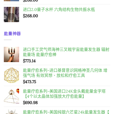
进口2.0量子水杯 六角结构生物共振水瓶
$
268.00
能量神器
进口手工灵气师海神三叉戟宇宙能量发生器 辐射
能量场 能量疗愈棒
$
773.14
能量疗愈系列~进口基督意识网格神圣几何体 增
强气场 有效冥想、放松和疗愈工具
$
473.75
能量疗愈系列~美国进口24K金头戴能量金字塔
【4个以太晶体加强放大疗愈能量】
$
690.98
能量疗愈系列~美国纯银六芒星24k能量发生器【