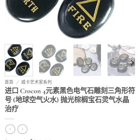
首頁
/
威卡艺术家系列
进口 Crocon 4元素黑色电气石雕刻三角形符
号 (地球空气火水) 抛光棕榈宝石灵气水晶
治疗