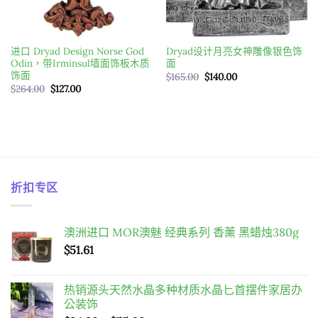
进口 Dryad Design Norse God
Dryad设计月亮女神雕像银色饰
Odin，带Irminsul墙面饰板木质
面
饰面
原
目
$
165.00
$
140.00
始
前
原
目
$
264.00
$
127.00
價
價
始
前
格：
格：
價
價
$165.00。
$140.00。
格：
格：
$264.00。
$127.00。
折扣专区
澳洲进口 MOR澳魅 经典系列 香薰 黑蜡烛380g
$
51.61
热销源头天然水晶多种材质水晶匕首摆件家居办
公装饰