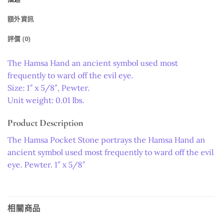
額外資訊
評價 (0)
The Hamsa Hand an ancient symbol used most
frequently to ward off the evil eye.
Size: 1″ x 5/8″, Pewter.
Unit weight: 0.01 lbs.
Product Description
The Hamsa Pocket Stone portrays the Hamsa Hand an
ancient symbol used most frequently to ward off the evil
eye. Pewter. 1″ x 5/8″
相關商品