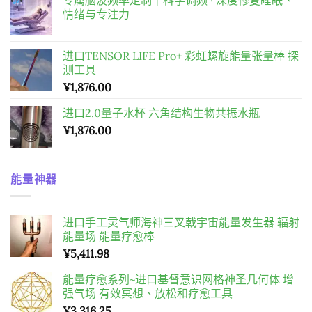
價
價
情绪与专注力
格：
格：
¥4,186.00。
¥3,206.00。
进口TENSOR LIFE Pro+ 彩虹螺旋能量张量棒 探
测工具
¥
1,876.00
进口2.0量子水杯 六角结构生物共振水瓶
¥
1,876.00
能量神器
进口手工灵气师海神三叉戟宇宙能量发生器 辐射
能量场 能量疗愈棒
¥
5,411.98
能量疗愈系列~进口基督意识网格神圣几何体 增
强气场 有效冥想、放松和疗愈工具
¥
3,316.25