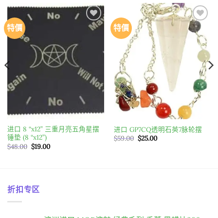
特價
特價
Add to
Add to
wishlist
wishlist
进口 8 “x12” 三重月亮五角星摆
进口 GP7CQ透明石英7脉轮摆
锤垫 (8 “x12”)
原
目
$
59.00
$
25.00
始
前
原
目
$
48.00
$
19.00
價
價
始
前
格：
格：
價
價
$59.00。
$25.00。
格：
格：
$48.00。
$19.00。
折扣专区