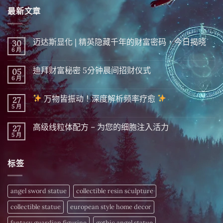
最新文章
迈达斯显化 | 精英隐藏千年的财富密码，今日揭晓
30
6 月
在
尚
〈迈
無
达
留
迪拜财富秘密 5分钟晨间招财仪式
05
斯
言
显
6 月
在
尚
化
〈迪
無
|
拜
留
精
万物皆振动！深度解析频率疗愈
27
财
言
英
富
5 月
在
尚
隐
秘
〈
無
藏
密 5
留
千
分
高级线粒体配方 – 为您的细胞注入活力
27
万
言
年
钟
物
5 月
的
在
尚
晨
皆
财
〈高
無
间
振
富
级
留
招
动！
密
线
言
财
深
标签
码，
粒
仪
度
今
体
式〉
解
日
配
中
析
揭
方
频
晓〉
–
angel sword statue
collectible resin sculpture
率
中
为
疗
您
愈
collectible statue
european style home decor
的
细
〉
胞
fantasy guardian figurine
gothic angel statue