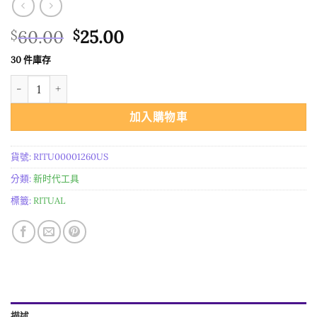
原
目
60.00
25.00
$
$
始
前
30 件庫存
價
價
进口 Azure绿色Hamsa口袋石 數量
格：
格：
$60.00。
$25.00。
加入購物車
貨號:
RITU00001260US
分類:
新时代工具
標籤:
RITUAL
描述