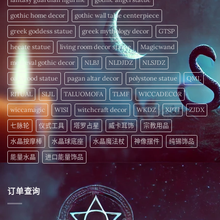
中
注
入
gothic home decor
gothic wall table centerpiece
活
力〉
中
greek goddess statue
greek mythology decor
GTSP
hecate statue
living room decor statue
Magicwand
medieval gothic decor
NLBJ
NLDJDZ
NLSJDZ
oak wood statue
pagan altar decor
polystone statue
QML
RITUAL
SLJL
TALUOMOFA
TLMF
WICCADECOR
wiccamagic
WISI
witchcraft decor
WKDZ
XPTJ
ZJDX
七脉轮
仪式工具
塔罗占星
威卡耳饰
宗教用品
水晶按摩棒
水晶球底座
水晶魔法杖
神像摆件
纯锡饰品
能量水晶
进口能量饰品
订单查询