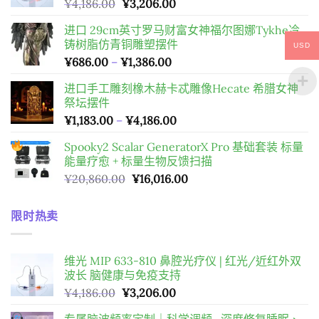
原
目
¥
4,186.00
¥
3,206.00
始
前
进口 29cm英寸罗马财富女神福尔图娜Tykhe冷
價
價
铸树脂仿青铜雕塑摆件
格：
格：
USD
價
¥
686.00
–
¥
1,386.00
¥4,186.00。
¥3,206.00。
格
进口手工雕刻橡木赫卡忒雕像Hecate 希腊女神
範
祭坛摆件
圍：
價
¥
1,183.00
–
¥
4,186.00
¥686.00
格
到
Spooky2 Scalar GeneratorX Pro 基础套装
标量
範
¥1,386.00
能量疗愈 + 标量生物反馈扫描
圍：
原
目
¥
20,860.00
¥
16,016.00
¥1,183.00
始
前
到
價
價
¥4,186.00
限时热卖
格：
格：
¥20,860.00。
¥16,016.00。
维光 MIP 633-810 鼻腔光疗仪 | 红光/近红外双
波长 脑健康与免疫支持
原
目
¥
4,186.00
¥
3,206.00
始
前
专属脑波频率定制｜科学调频 · 深度修复睡眠、