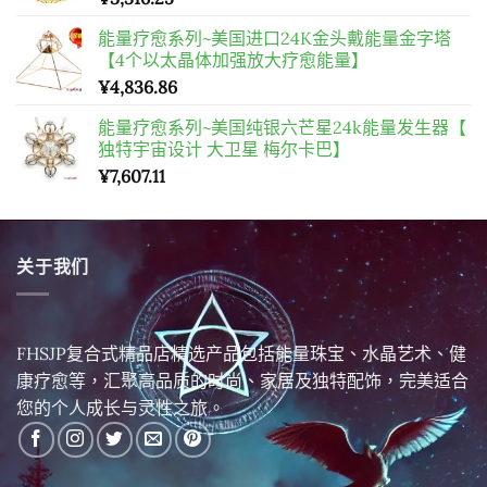
能量疗愈系列~美国进口24K金头戴能量金字塔
【4个以太晶体加强放大疗愈能量】
¥
4,836.86
能量疗愈系列~美国纯银六芒星24k能量发生器【
独特宇宙设计 大卫星 梅尔卡巴】
¥
7,607.11
关于我们
FHSJP复合式精品店精选产品包括能量珠宝、水晶艺术、健
康疗愈等，汇聚高品质的时尚、家居及独特配饰，完美适合
您的个人成长与灵性之旅。