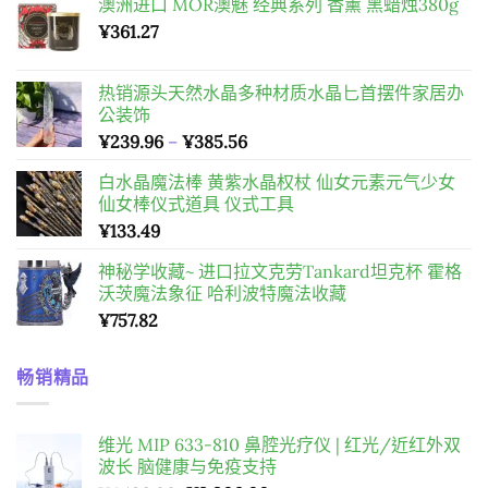
澳洲进口 MOR澳魅 经典系列 香薰 黑蜡烛380g
¥
361.27
热销源头天然水晶多种材质水晶匕首摆件家居办
公装饰
價
¥
239.96
–
¥
385.56
格
白水晶魔法棒 黄紫水晶权杖 仙女元素元气少女
範
仙女棒仪式道具 仪式工具
圍：
¥
133.49
¥239.96
到
神秘学收藏~ 进口拉文克劳Tankard坦克杯 霍格
¥385.56
沃茨魔法象征 哈利波特魔法收藏
¥
757.82
畅销精品
维光 MIP 633-810 鼻腔光疗仪 | 红光/近红外双
波长 脑健康与免疫支持