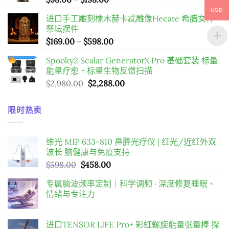
格
USD
进口手工雕刻橡木赫卡忒雕像Hecate 希腊女神
範
祭坛摆件
圍：
價
$
169.00
–
$
598.00
$98.00
格
到
Spooky2 Scalar GeneratorX Pro 基础套装
标量
範
$198.00
能量疗愈 + 标量生物反馈扫描
圍：
原
目
$
2,980.00
$
2,288.00
$169.00
始
前
到
價
價
$598.00
限时热卖
格：
格：
$2,980.00。
$2,288.00。
维光 MIP 633-810 鼻腔光疗仪 | 红光/近红外双
波长 脑健康与免疫支持
原
目
$
598.00
$
458.00
始
前
专属脑波频率定制｜科学调频 · 深度修复睡眠、
價
價
情绪与专注力
格：
格：
$598.00。
$458.00。
进口TENSOR LIFE Pro+ 彩虹螺旋能量张量棒 探