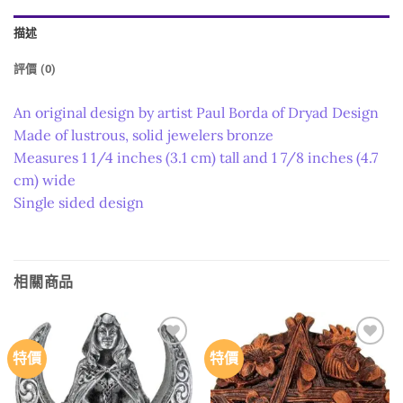
描述
評價 (0)
An original design by artist Paul Borda of Dryad Design
Made of lustrous, solid jewelers bronze
Measures 1 1/4 inches (3.1 cm) tall and 1 7/8 inches (4.7
cm) wide
Single sided design
相關商品
特價
特價
Add to
Add to
wishlist
wishlist