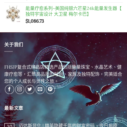
能量疗愈系列~美国纯银六芒星24k能量发生器【
独特宇宙设计 大卫星 梅尔卡巴】
$
1,086.73
关于我们
FHSJP复合式精品店精选产品包括能量珠宝、水晶艺术、健
康疗愈等，汇聚高品质的时尚、家居及独特配饰，完美适合
您的个人成长与灵性之旅。
最新文章
迈达斯显化 | 精英隐藏千年的财富密码，今日揭晓
30