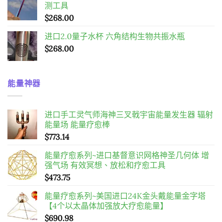
测工具
$
268.00
进口2.0量子水杯 六角结构生物共振水瓶
$
268.00
能量神器
进口手工灵气师海神三叉戟宇宙能量发生器 辐射
能量场 能量疗愈棒
$
773.14
能量疗愈系列~进口基督意识网格神圣几何体 增
强气场 有效冥想、放松和疗愈工具
$
473.75
能量疗愈系列~美国进口24K金头戴能量金字塔
【4个以太晶体加强放大疗愈能量】
$
690.98