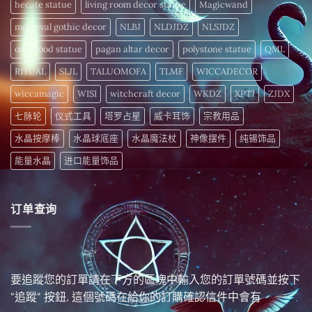
hecate statue
living room decor statue
Magicwand
medieval gothic decor
NLBJ
NLDJDZ
NLSJDZ
oak wood statue
pagan altar decor
polystone statue
QML
RITUAL
SLJL
TALUOMOFA
TLMF
WICCADECOR
wiccamagic
WISI
witchcraft decor
WKDZ
XPTJ
ZJDX
七脉轮
仪式工具
塔罗占星
威卡耳饰
宗教用品
水晶按摩棒
水晶球底座
水晶魔法杖
神像摆件
纯锡饰品
能量水晶
进口能量饰品
订单查询
要追蹤您的訂單請在下方的區塊中輸入您的訂單號碼並按下
"追蹤" 按鈕. 這個號碼在給你的訂購確認信件中會有