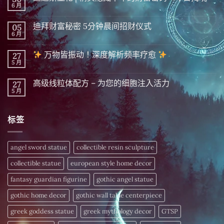
6 月
在
尚
〈迈
無
达
留
迪拜财富秘密 5分钟晨间招财仪式
05
斯
言
显
6 月
在
尚
化
〈迪
無
|
拜
留
精
万物皆振动！深度解析频率疗愈
27
财
言
英
富
5 月
在
尚
隐
秘
〈
無
藏
密 5
留
千
分
高级线粒体配方 – 为您的细胞注入活力
27
万
言
年
钟
物
5 月
的
在
尚
晨
皆
财
〈高
無
间
振
富
级
留
招
动！
密
线
言
财
深
标签
码，
粒
仪
度
今
体
式〉
解
日
配
中
析
揭
方
频
晓〉
–
angel sword statue
collectible resin sculpture
率
中
为
疗
您
愈
collectible statue
european style home decor
的
细
〉
胞
fantasy guardian figurine
gothic angel statue
中
注
入
gothic home decor
gothic wall table centerpiece
活
力〉
中
greek goddess statue
greek mythology decor
GTSP