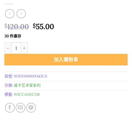
原
目
120.00
55.00
$
$
始
前
30 件庫存
價
價
进口 青铜凯尔特狼吊坠 數量
格：
格：
$120.00。
$55.00。
加入購物車
貨號:
WIDE00000343US
分類:
威卡艺术家系列
標籤:
WICCADECOR