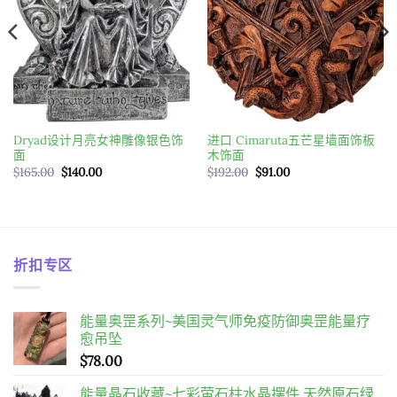
Dryad设计月亮女神雕像银色饰
进口 Cimaruta五芒星墙面饰板
面
木饰面
原
目
原
目
$
165.00
$
140.00
$
192.00
$
91.00
始
前
始
前
價
價
價
價
格：
格：
格：
格：
$165.00。
$140.00。
$192.00。
$91.00。
折扣专区
能量奥罡系列~美国灵气师免疫防御奥罡能量疗
愈吊坠
$
78.00
能量晶石收藏~七彩萤石柱水晶摆件 天然原石绿