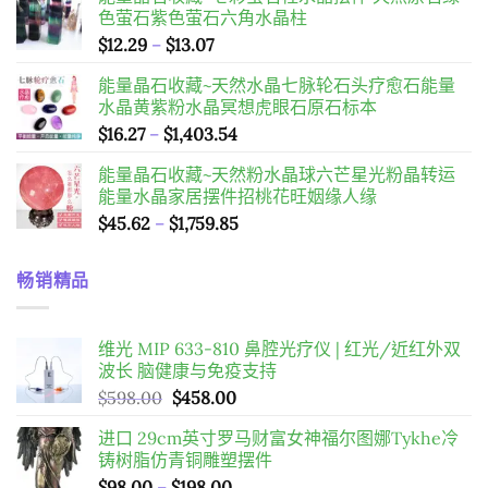
色萤石紫色萤石六角水晶柱
價
$
12.29
–
$
13.07
格
能量晶石收藏~天然水晶七脉轮石头疗愈石能量
範
水晶黄紫粉水晶冥想虎眼石原石标本
圍：
價
$
16.27
–
$
1,403.54
$12.29
格
到
能量晶石收藏~天然粉水晶球六芒星光粉晶转运
範
$13.07
能量水晶家居摆件招桃花旺姻缘人缘
圍：
價
$
45.62
–
$
1,759.85
$16.27
格
到
範
$1,403.54
畅销精品
圍：
$45.62
到
维光 MIP 633-810 鼻腔光疗仪 | 红光/近红外双
$1,759.85
波长 脑健康与免疫支持
原
目
$
598.00
$
458.00
始
前
进口 29cm英寸罗马财富女神福尔图娜Tykhe冷
價
價
铸树脂仿青铜雕塑摆件
格：
格：
價
$
98.00
–
$
198.00
$598.00。
$458.00。