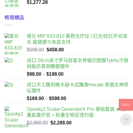
$
1,277.28
畅销精品
维光 MIP 633-810 鼻腔光疗仪 | 红光/近红外双波
长 脑健康与免疫支持
原
目
$
598.00
$
458.00
始
前
进口 29cm英寸罗马财富女神福尔图娜Tykhe冷铸
價
價
树脂仿青铜雕塑摆件
格：
格：
價
$
98.00
–
$
198.00
$598.00。
$458.00。
格
进口手工雕刻橡木赫卡忒雕像Hecate 希腊女神祭
範
坛摆件
圍：
價
$
169.00
–
$
598.00
$98.00
格
到
USD
Spooky2 Scalar GeneratorX Pro 基础套装 🔥 标
範
$198.00
量能量疗愈 + 标量生物反馈扫描
圍：
原
目
$
2,980.00
$
2,288.00
$169.00
始
前
到