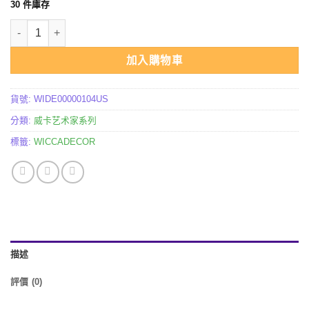
30 件庫存
價
價
进口 纯银新月香薰五芒星小盒 數量
格：
格：
$354.00。
$172.00。
加入購物車
貨號:
WIDE00000104US
分類:
威卡艺术家系列
標籤:
WICCADECOR
描述
評價 (0)