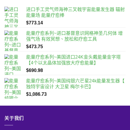
进口手工灵气师海神三叉戟宇宙能量发生器 辐射
能量场 能量疗愈棒
$
773.14
能量疗愈系列~进口基督意识网格神圣几何体 增
强气场 有效冥想、放松和疗愈工具
$
473.75
能量疗愈系列~美国进口24K金头戴能量金字塔
【4个以太晶体加强放大疗愈能量】
$
690.98
能量疗愈系列~美国纯银六芒星24k能量发生器【
独特宇宙设计 大卫星 梅尔卡巴】
$
1,086.73
关于我们