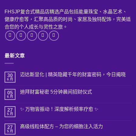
FHSJP复合式精品店精选产品包括能量珠宝、水晶艺术、
健康疗愈等，汇聚高品质的时尚、家居及独特配饰，完美适
合您的个人成长与灵性之旅。
最新文章
迈达斯显化 | 精英隐藏千年的财富密码，今日揭晓
30
6 月
在
尚
〈迈
無
达
留
迪拜财富秘密 5分钟晨间招财仪式
05
斯
言
显
6 月
在
尚
化
〈迪
無
|
拜
留
精
✨ 万物皆振动！深度解析频率疗愈 ✨
27
财
言
英
富
5 月
在
尚
隐
秘
〈✨
無
藏
密 5
万
留
千
分
高级线粒体配方 – 为您的细胞注入活力
27
物
言
年
钟
皆
5 月
的
在
尚
晨
振
财