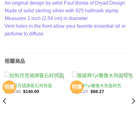
An original design by artist Paul Borda of Dryad Design
Made of solid sterling silver with 925 hallmark stamp
Measures 1 inch (2.54 cm) in diameter
Vent holes in the front allow your favorite essential oil or
perfume to diffuse
相關商品
绘制月亮墙牌匾石材饰面
挪威神Tyr雕像木饰面棕色
特價
特價
Add to
Add to
原
目
原
目
wishlist
wishlist
$
430.00
$
140.00
$
118.27
$
88.27
始
前
始
前
價
價
價
價
格：
格：
格：
格：
$430.00。
$140.00。
$118.27。
$88.27。