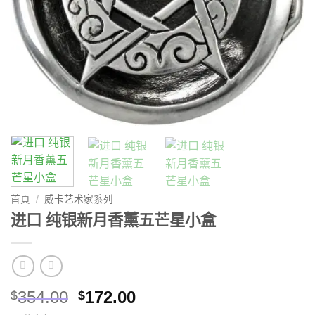
首頁
/
威卡艺术家系列
进口 纯银新月香薰五芒星小盒
原
目
354.00
172.00
$
$
始
前