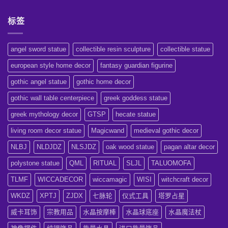
〈高
無
间
动！
富
级
留
招
深
密
线
言
财
度
码，
标签
粒
仪
解
今
体
式〉
析
日
配
中
频
揭
方
率
晓〉
–
angel sword statue
collectible resin sculpture
collectible statue
疗
中
为
愈
您
✨〉
european style home decor
fantasy guardian figurine
的
中
细
胞
gothic angel statue
gothic home decor
注
入
gothic wall table centerpiece
greek goddess statue
活
力〉
中
greek mythology decor
GTSP
hecate statue
living room decor statue
Magicwand
medieval gothic decor
NLBJ
NLDJDZ
NLSJDZ
oak wood statue
pagan altar decor
polystone statue
QML
RITUAL
SLJL
TALUOMOFA
TLMF
WICCADECOR
wiccamagic
WISI
witchcraft decor
WKDZ
XPTJ
ZJDX
七脉轮
仪式工具
塔罗占星
威卡耳饰
宗教用品
水晶按摩棒
水晶球底座
水晶魔法杖