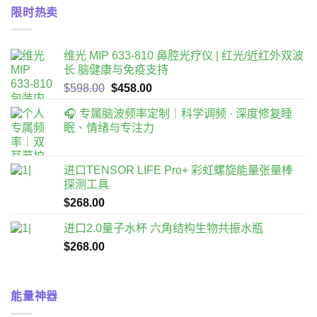
價
價
$598.00
限时热卖
格：
格：
$2,980.00。
$2,288.00。
维光 MIP 633-810 鼻腔光疗仪 | 红光/近红外双波
长 脑健康与免疫支持
原
目
$
598.00
$
458.00
始
前
🎧 专属脑波频率定制｜科学调频 · 深度修复睡
價
價
眠、情绪与专注力
格：
格：
$598.00。
$458.00。
进口TENSOR LIFE Pro+ 彩虹螺旋能量张量棒
探测工具
$
268.00
进口2.0量子水杯 六角结构生物共振水瓶
$
268.00
能量神器