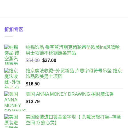
折扣专区
纯锡饰品 镂空蒸汽朋克齿轮吊坠欧美ins风嘻哈
男士项链不锈钢链条饰品
原
目
$
54.00
$
27.00
始
前
维京魔法收藏~外贸新品 卢恩字母符号吊坠 维京
價
價
饰品欧美男士项链
格：
格：
$
16.50
$54.00。
$27.00。
美国 ANNA MONEY DRAWING 招财魔法香
$
13.79
美国原装进口镀金金字塔【 头戴冥想打坐--神圣
空间-疗愈心灵】