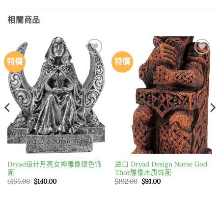
相關商品
特價
特價
Add to
Add to
wishlist
wishlist
Dryad设计月亮女神雕像银色饰
进口 Dryad Design Norse God
面
Thor雕像木质饰面
原
目
原
目
$
165.00
$
140.00
$
192.00
$
91.00
始
前
始
前
價
價
價
價
格：
格：
格：
格：
$165.00。
$140.00。
$192.00。
$91.00。