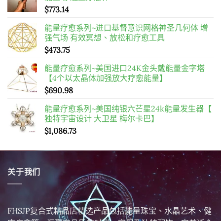
$
773.14
能量疗愈系列~进口基督意识网格神圣几何体 增
强气场 有效冥想、放松和疗愈工具
$
473.75
能量疗愈系列~美国进口24K金头戴能量金字塔
【4个以太晶体加强放大疗愈能量】
$
690.98
能量疗愈系列~美国纯银六芒星24k能量发生器【
独特宇宙设计 大卫星 梅尔卡巴】
$
1,086.73
关于我们
FHSJP复合式精品店精选产品包括能量珠宝、水晶艺术、健