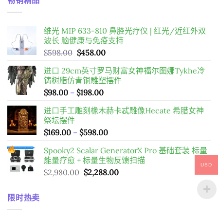
畅销精品
维光 MIP 633-810 鼻腔光疗仪 | 红光/近红外双
波长 脑健康与免疫支持
原
目
$
598.00
$
458.00
始
前
进口 29cm英寸罗马财富女神福尔图娜Tykhe冷
價
價
铸树脂仿青铜雕塑摆件
格：
格：
價
$
98.00
–
$
198.00
$598.00。
$458.00。
格
进口手工雕刻橡木赫卡忒雕像Hecate 希腊女神
範
祭坛摆件
圍：
價
$
169.00
–
$
598.00
$98.00
格
到
Spooky2 Scalar GeneratorX Pro 基础套装
标量
範
$198.00
能量疗愈 + 标量生物反馈扫描
圍：
USD
原
目
$
2,980.00
$
2,288.00
$169.00
始
前
到
價
價
$598.00
限时热卖
格：
格：
$2,980.00。
$2,288.00。