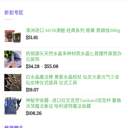
折扣专区
澳洲进口 MOR澳魅 经典系列 香薰 黑蜡烛380g
$
51.61
热销源头天然水晶多种材质水晶匕首摆件家居办
公装饰
價
$
34.28
–
$
55.08
格
白水晶魔法棒 黄紫水晶权杖 仙女元素元气少女
範
仙女棒仪式道具 仪式工具
圍：
$
19.07
$34.28
到
神秘学收藏~ 进口拉文克劳Tankard坦克杯 霍格
$55.08
沃茨魔法象征 哈利波特魔法收藏
$
108.26