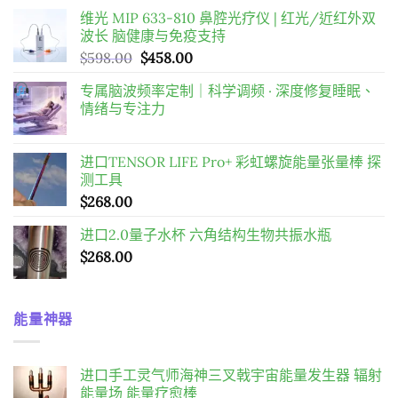
维光 MIP 633-810 鼻腔光疗仪 | 红光/近红外双
波长 脑健康与免疫支持
原
目
$
598.00
$
458.00
始
前
专属脑波频率定制｜科学调频 · 深度修复睡眠、
價
價
情绪与专注力
格：
格：
$598.00。
$458.00。
进口TENSOR LIFE Pro+ 彩虹螺旋能量张量棒 探
测工具
$
268.00
进口2.0量子水杯 六角结构生物共振水瓶
$
268.00
能量神器
进口手工灵气师海神三叉戟宇宙能量发生器 辐射
能量场 能量疗愈棒