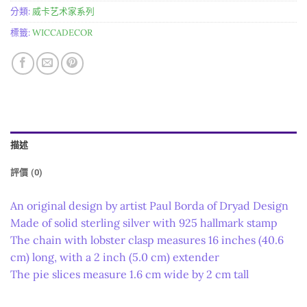
分類:
威卡艺术家系列
標籤:
WICCADECOR
描述
評價 (0)
An original design by artist Paul Borda of Dryad Design
Made of solid sterling silver with 925 hallmark stamp
The chain with lobster clasp measures 16 inches (40.6
cm) long, with a 2 inch (5.0 cm) extender
The pie slices measure 1.6 cm wide by 2 cm tall