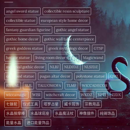
解
日
配
中
析
揭
方
频
晓〉
–
angel sword statue
collectible resin sculpture
率
中
为
疗
您
愈
collectible statue
european style home decor
的
细
〉
胞
fantasy guardian figurine
gothic angel statue
中
注
入
gothic home decor
gothic wall table centerpiece
活
力〉
中
greek goddess statue
greek mythology decor
GTSP
hecate statue
living room decor statue
Magicwand
medieval gothic decor
NLBJ
NLDJDZ
NLSJDZ
oak wood statue
pagan altar decor
polystone statue
QML
RITUAL
SLJL
TALUOMOFA
TLMF
WICCADECOR
wiccamagic
WISI
witchcraft decor
WKDZ
XPTJ
ZJDX
七脉轮
仪式工具
塔罗占星
威卡耳饰
宗教用品
水晶按摩棒
水晶球底座
水晶魔法杖
神像摆件
纯锡饰品
能量水晶
进口能量饰品