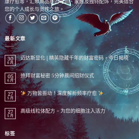
康疗愈等，汇聚高品质的时尚、家居及独特配饰，完美适合
您的个人成长与灵性之旅。
最新文章
迈达斯显化 | 精英隐藏千年的财富密码，今日揭晓
30
6 月
在
尚
〈迈
無
达
留
迪拜财富秘密 5分钟晨间招财仪式
05
斯
言
显
6 月
在
尚
化
〈迪
無
|
拜
留
精
万物皆振动！深度解析频率疗愈
27
财
言
英
富
5 月
在
尚
隐
秘
〈
無
藏
密 5
留
千
分
高级线粒体配方 – 为您的细胞注入活力
27
万
言
年
钟
物
5 月
的
在
尚
晨
皆
财
〈高
無
间
振
富
级
留
招
动！
密
线
言
财
深
标签
码，
粒
仪
度
今
体
式〉