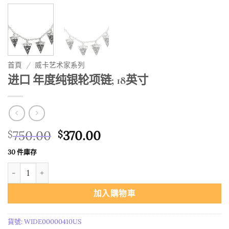
首頁
/
威卡艺术家系列
进口 年度纯银轮项链; 18英寸
原
目
750.00
370.00
$
$
始
前
30 件庫存
價
價
进口 年度纯银轮项链; 18英寸 數量
格：
格：
$750.00。
$370.00。
加入購物車
貨號:
WIDE00000410US