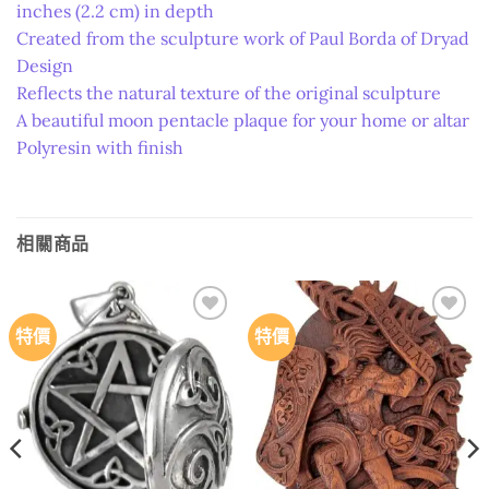
inches (2.2 cm) in depth
Created from the sculpture work of Paul Borda of Dryad
Design
Reflects the natural texture of the original sculpture
A beautiful moon pentacle plaque for your home or altar
Polyresin with finish
相關商品
特價
特價
Add to
Add to
wishlist
wishlist