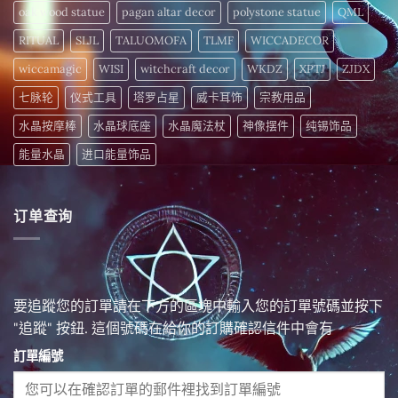
oak wood statue
pagan altar decor
polystone statue
QML
RITUAL
SLJL
TALUOMOFA
TLMF
WICCADECOR
wiccamagic
WISI
witchcraft decor
WKDZ
XPTJ
ZJDX
七脉轮
仪式工具
塔罗占星
威卡耳饰
宗教用品
水晶按摩棒
水晶球底座
水晶魔法杖
神像摆件
纯锡饰品
能量水晶
进口能量饰品
订单查询
要追蹤您的訂單請在下方的區塊中輸入您的訂單號碼並按下
"追蹤" 按鈕. 這個號碼在給你的訂購確認信件中會有
訂單編號