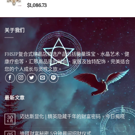
$
1,086.73
关于我们
FHSJP复合式精品店精选产品包括能量珠宝、水晶艺术、健
康疗愈等，汇聚高品质的时尚、家居及独特配饰，完美适合
您的个人成长与灵性之旅。
最新文章
迈达斯显化 | 精英隐藏千年的财富密码，今日揭晓
30
6 月
在
尚
〈迈
無
达
留
迪拜财富秘密 5分钟晨间招财仪式
05
斯
言