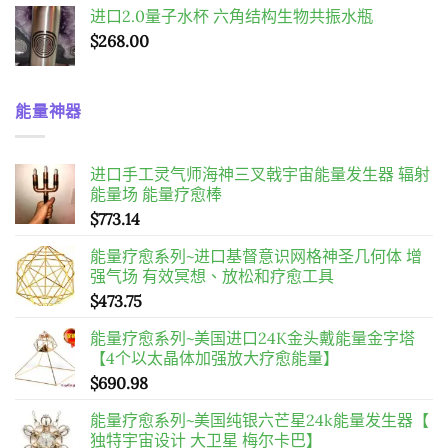
进口2.0量子水杯 六角结构生物共振水瓶
$
268.00
能量神器
进口手工灵气师海神三叉戟宇宙能量发生器 辐射
能量场 能量疗愈棒
$
773.14
能量疗愈系列~进口基督意识网格神圣几何体 增
强气场 有效冥想、放松和疗愈工具
$
473.75
能量疗愈系列~美国进口24K金头戴能量金字塔
【4个以太晶体加强放大疗愈能量】
$
690.98
能量疗愈系列~美国纯银六芒星24k能量发生器【
独特宇宙设计 大卫星 梅尔卡巴】