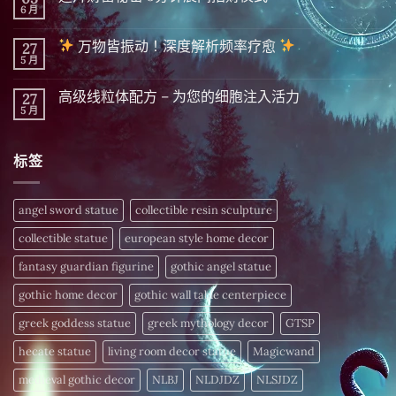
显
6 月
在
尚
化
〈迪
無
|
拜
留
精
万物皆振动！深度解析频率疗愈
27
财
言
英
富
5 月
在
尚
隐
秘
〈
無
藏
密 5
留
千
分
高级线粒体配方 – 为您的细胞注入活力
27
万
言
年
钟
物
5 月
的
在
尚
晨
皆
财
〈高
無
间
振
富
级
留
招
动！
密
线
言
财
深
标签
码，
粒
仪
度
今
体
式〉
解
日
配
中
析
揭
方
频
晓〉
–
angel sword statue
collectible resin sculpture
率
中
为
疗
您
愈
collectible statue
european style home decor
的
细
〉
胞
fantasy guardian figurine
gothic angel statue
中
注
入
gothic home decor
gothic wall table centerpiece
活
力〉
中
greek goddess statue
greek mythology decor
GTSP
hecate statue
living room decor statue
Magicwand
medieval gothic decor
NLBJ
NLDJDZ
NLSJDZ