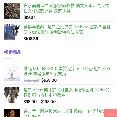
格
白水晶魔法棒 黄紫水晶权杖 仙女元素元气少女
範
仙女棒仪式道具 仪式工具
圍：
$
19.07
$34.28
到
神秘学收藏~ 进口拉文克劳Tankard坦克杯 霍格
$55.08
沃茨魔法象征 哈利波特魔法收藏
$
108.26
畅销精品
维光 MIP 633-810 鼻腔光疗仪 | 红光/近红外双
波长 脑健康与免疫支持
原
目
$
598.00
$
458.00
始
前
进口 29cm英寸罗马财富女神福尔图娜Tykhe冷
價
價
铸树脂仿青铜雕塑摆件
格：
格：
價
$
98.00
–
$
198.00
$598.00。
$458.00。
格
进口手工雕刻橡木赫卡忒雕像Hecate 希腊女神
範
USD
祭坛摆件