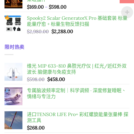
圍：
價
$
169.00
–
$
598.00
$98.00
格
到
Spooky2 Scalar GeneratorX Pro 基础套装
标量
範
$198.00
能量疗愈 + 标量生物反馈扫描
圍：
原
目
$
2,980.00
$
2,288.00
$169.00
始
前
到
價
價
$598.00
限时热卖
格：
格：
$2,980.00。
$2,288.00。
维光 MIP 633-810 鼻腔光疗仪 | 红光/近红外双
波长 脑健康与免疫支持
原
目
$
598.00
$
458.00
始
前
专属脑波频率定制｜科学调频 · 深度修复睡眠、
價
價
情绪与专注力
格：
格：
$598.00。
$458.00。
进口TENSOR LIFE Pro+ 彩虹螺旋能量张量棒 探
测工具
$
268.00