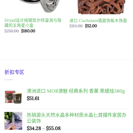
Dryad设计纯银凯尔特漩涡与隐
进口 Cuchulain墙面饰板木饰面
藏的五角星小盒
原
目
$
113.00
$
52.00
始
前
原
目
$
250.00
$
180.00
價
價
始
前
格：
格：
價
價
$113.00。
$52.00。
格：
格：
$250.00。
$180.00。
折扣专区
澳洲进口 MOR澳魅 经典系列 香薰 黑蜡烛380g
$
51.61
热销源头天然水晶多种材质水晶匕首摆件家居办
公装饰
價
$
34.28
–
$
55.08