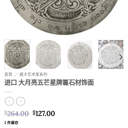
首頁
/
威卡艺术家系列
进口 大月亮五芒星牌匾石材饰面
原
目
264.00
127.00
$
$
始
前
2 件庫存
價
價