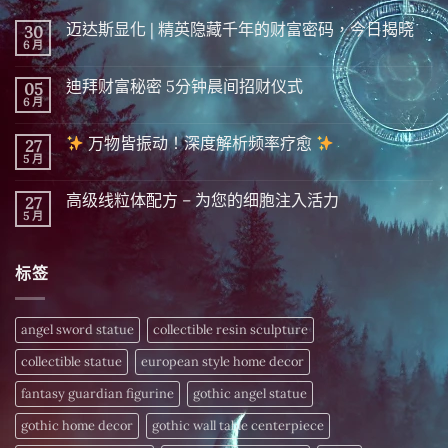
迈达斯显化 | 精英隐藏千年的财富密码，今日揭晓
30
6 月
在
尚
〈迈
無
达
留
迪拜财富秘密 5分钟晨间招财仪式
05
斯
言
显
6 月
在
尚
化
〈迪
無
|
拜
留
精
万物皆振动！深度解析频率疗愈
27
财
言
英
富
5 月
在
尚
隐
秘
〈
無
藏
密 5
留
千
分
高级线粒体配方 – 为您的细胞注入活力
27
万
言
年
钟
物
5 月
的
在
尚
晨
皆
财
〈高
無
间
振
富
级
留
招
动！
密
线
言
财
深
标签
码，
粒
仪
度
今
体
式〉
解
日
配
中
析
揭
方
频
晓〉
–
angel sword statue
collectible resin sculpture
率
中
为
疗
您
愈
collectible statue
european style home decor
的
细
〉
胞
fantasy guardian figurine
gothic angel statue
中
注
入
gothic home decor
gothic wall table centerpiece
活
力〉