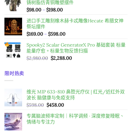
铸树脂仿青铜雕塑摆件
格：
格：
價
$
98.00
–
$
198.00
$598.00。
$458.00。
格
进口手工雕刻橡木赫卡忒雕像Hecate 希腊女神
範
祭坛摆件
圍：
價
$
169.00
–
$
598.00
$98.00
格
到
Spooky2 Scalar GeneratorX Pro 基础套装
标量
範
$198.00
能量疗愈 + 标量生物反馈扫描
圍：
原
目
$
2,980.00
$
2,288.00
$169.00
始
前
到
價
價
$598.00
限时热卖
格：
格：
$2,980.00。
$2,288.00。
维光 MIP 633-810 鼻腔光疗仪 | 红光/近红外双
波长 脑健康与免疫支持
原
目
$
598.00
$
458.00
始
前
专属脑波频率定制｜科学调频 · 深度修复睡眠、
價
價
情绪与专注力
格：
格：
$598.00。
$458.00。