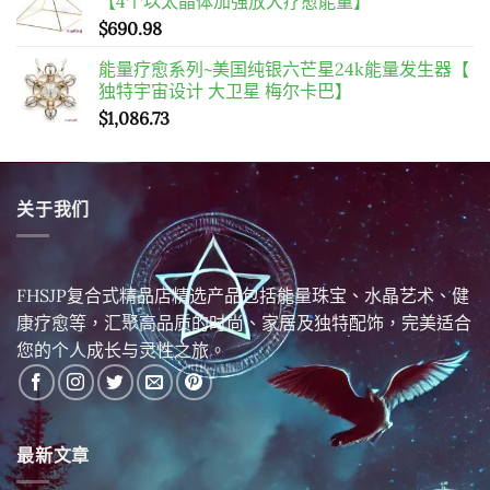
【4个以太晶体加强放大疗愈能量】
$
690.98
能量疗愈系列~美国纯银六芒星24k能量发生器【
独特宇宙设计 大卫星 梅尔卡巴】
$
1,086.73
关于我们
FHSJP复合式精品店精选产品包括能量珠宝、水晶艺术、健
康疗愈等，汇聚高品质的时尚、家居及独特配饰，完美适合
您的个人成长与灵性之旅。
最新文章