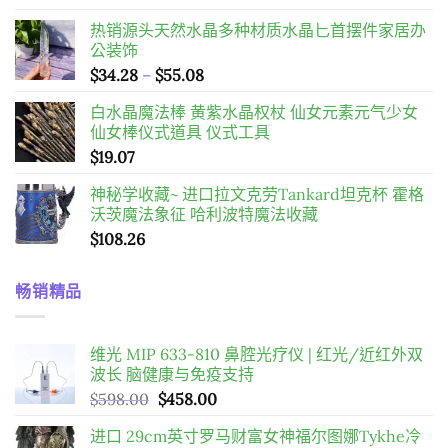
热销源头天然水晶多种材质水晶匕首摆件家居办
公装饰
價
$
34.28
–
$
55.08
格
白水晶魔法棒 黄紫水晶权杖 仙女元素元气少女
範
仙女棒仪式道具 仪式工具
圍：
$
19.07
$34.28
到
神秘学收藏~ 进口拉文克劳Tankard坦克杯 霍格
$55.08
沃茨魔法象征 哈利波特魔法收藏
$
108.26
畅销精品
维光 MIP 633-810 鼻腔光疗仪 | 红光/近红外双
波长 脑健康与免疫支持
原
目
$
598.00
$
458.00
始
前
进口 29cm英寸罗马财富女神福尔图娜Tykhe冷
價
價