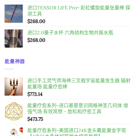
进口TENSOR LIFE Pro+ 彩虹螺旋能量张量棒 探
测工具
$
268.00
进口2.0量子水杯 六角结构生物共振水瓶
$
268.00
能量神器
进口手工灵气师海神三叉戟宇宙能量发生器 辐射
能量场 能量疗愈棒
$
773.14
能量疗愈系列~进口基督意识网格神圣几何体 增
强气场 有效冥想、放松和疗愈工具
$
473.75
能量疗愈系列~美国进口24K金头戴能量金字塔