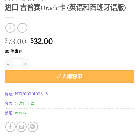
进口 吉普赛Oracle卡 (英语和西班牙语版)
原
目
73.00
32.00
$
$
始
前
30 件庫存
價
價
进口 吉普赛Oracle卡 (英语和西班牙语版) 數量
格：
格：
$73.00。
$32.00。
加入購物車
貨號:
RITU00001008US
分類:
新时代工具
標籤:
RITUAL