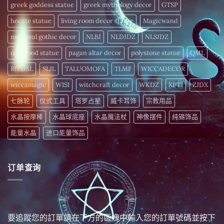
中
greek goddess statue
greek mythology decor
GTSP
hecate statue
living room decor statue
Magicwand
medieval gothic decor
NLBJ
NLDJDZ
NLSJDZ
oak wood statue
pagan altar decor
polystone statue
QML
RITUAL
SLJL
TALUOMOFA
TLMF
WICCADECOR
wiccamagic
WISI
witchcraft decor
WKDZ
XPTJ
ZJDX
七脉轮
仪式工具
塔罗占星
威卡耳饰
宗教用品
水晶按摩棒
水晶球底座
水晶魔法杖
神像摆件
纯锡饰品
能量水晶
进口能量饰品
订单查询
要追蹤您的訂單請在下方的區塊中輸入您的訂單號碼並按下