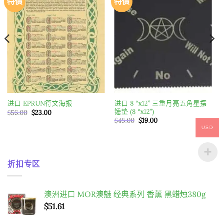
特價
特價
Add to
Add to
Shop All Tarot Decks & Books
wishlist
wishlist
Shop All Calendars & Datebooks
Shop All Body & Soul/Wellness
Shop All Astrology
Shop All Magick & Occult
进口 8 “x12” 三重月亮五角星摆
进口 EPRUN符文海报
锤垫 (8 “x12”)
原
目
$
56.00
$
23.00
始
前
原
目
$
48.00
$
19.00
Shop All Paranormal
價
價
始
前
USD
格：
格：
價
價
$56.00。
$23.00。
格：
格：
$48.00。
$19.00。
折扣专区
澳洲进口 MOR澳魅 经典系列 香薰 黑蜡烛380g
$
51.61