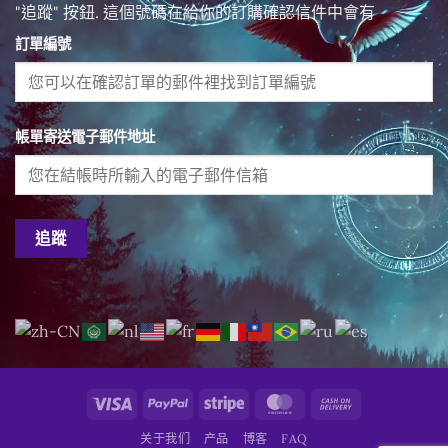
"追蹤" 按鈕. 這個號碼在給你的訂購確認信件中會有
訂單編號
帳單寄送電子郵件地址
追蹤
Visa
PayPal
Stripe
MasterCard
Cash
On
关于我们
产品
博客
FAQ
Delivery