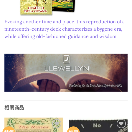
Evoking another time and place, this reproduction of a
nineteenth-century deck characterizes a bygone era,
while offering old-fashioned guidance and wisdom.
As the world’s oldest and largest independent
publisher of books for body, mind, and spirit,
Llewellyn is dedicated to bringing our readers the
very best in metaphysical books and resources. Since
1901, we’ve been a source of illumination, instruction,
and new perspectives on a wealth of topics,
including Paganism and witchcraft, astrology, tarot,
相關商品
wellness, magic and the occult, and the paranormal.
Shop All Witchcraft & Paganism