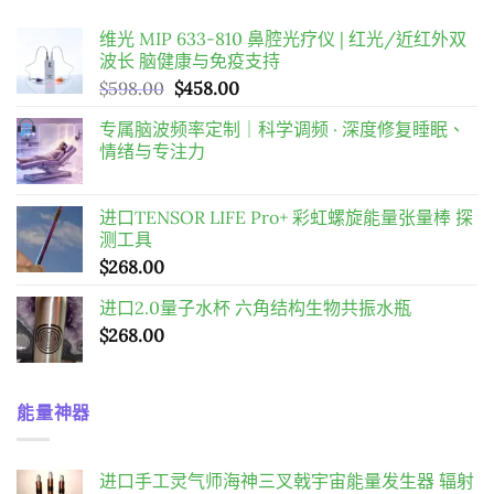
$2,980.00。
$2,288.00。
维光 MIP 633-810 鼻腔光疗仪 | 红光/近红外双
波长 脑健康与免疫支持
原
目
$
598.00
$
458.00
始
前
专属脑波频率定制｜科学调频 · 深度修复睡眠、
價
價
情绪与专注力
格：
格：
$598.00。
$458.00。
进口TENSOR LIFE Pro+ 彩虹螺旋能量张量棒 探
测工具
$
268.00
进口2.0量子水杯 六角结构生物共振水瓶
$
268.00
能量神器
进口手工灵气师海神三叉戟宇宙能量发生器 辐射