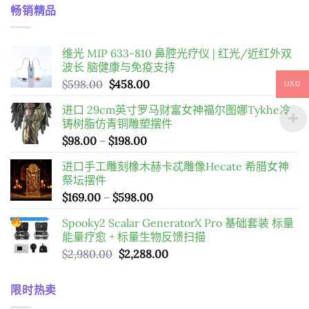
畅销精品
维光 MIP 633-810 鼻腔光疗仪 | 红光/近红外双
波长 脑健康与免疫支持
原
目
$
598.00
$
458.00
USD
始
前
进口 29cm英寸罗马财富女神福尔图娜Tykhe冷
價
價
铸树脂仿青铜雕塑摆件
格：
格：
價
$
98.00
–
$
198.00
$598.00。
$458.00。
格
进口手工雕刻橡木赫卡忒雕像Hecate 希腊女神
範
祭坛摆件
圍：
價
$
169.00
–
$
598.00
$98.00
格
到
Spooky2 Scalar GeneratorX Pro 基础套装
标量
範
$198.00
能量疗愈 + 标量生物反馈扫描
圍：
原
目
$
2,980.00
$
2,288.00
$169.00
始
前
到
價
價
$598.00
限时热卖
格：
格：