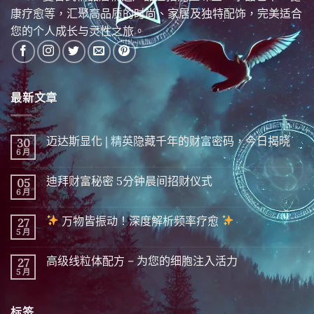
康疗愈等，汇聚高品质的时尚、家居及独特配饰，完美适合
您的个人成长与灵性之旅。
最新文章
迈达斯显化 | 精英隐藏千年的财富密码，今日揭晓
30
6 月
在
尚
〈迈
無
达
留
迪拜财富秘密 5分钟晨间招财仪式
05
斯
言
显
6 月
在
尚
化
〈迪
無
|
拜
留
精
万物皆振动！深度解析频率疗愈
27
财
言
英
富
5 月
在
尚
隐
秘
〈
無
藏
密 5
留
千
分
高级线粒体配方 – 为您的细胞注入活力
27
万
言
年
钟
物
5 月
的
在
尚
晨
皆
财
〈高
無
间
振
富
级
留
招
动！
密
线
言
财
深
标签
码，
粒
仪