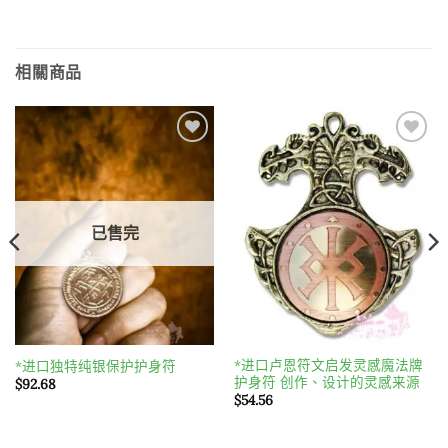
相關商品
Add to
Add to
wishlist
wishlist
已售完
*进口卢恩符文启发灵感魔法牌
*进口独特纯银保护护身符
护身符 创作、设计的灵感来源
$
92.68
$
54.56