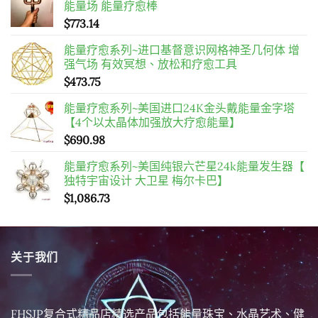
能量场 能量疗愈棒
$
773.14
能量疗愈系列~进口基督意识网格神圣几何体 增
强气场 有效冥想、放松和疗愈工具
$
473.75
能量疗愈系列~美国进口24K金头戴能量金字塔
【4个以太晶体加强放大疗愈能量】
$
690.98
能量疗愈系列~美国纯银六芒星24k能量发生器【
独特宇宙设计 大卫星 梅尔卡巴】
$
1,086.73
关于我们
FHSJP复合式精品店精选产品包括能量珠宝、水晶艺术、健