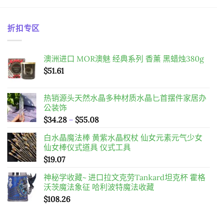
折扣专区
澳洲进口 MOR澳魅 经典系列 香薰 黑蜡烛380g
$
51.61
热销源头天然水晶多种材质水晶匕首摆件家居办
公装饰
價
$
34.28
–
$
55.08
格
白水晶魔法棒 黄紫水晶权杖 仙女元素元气少女
範
仙女棒仪式道具 仪式工具
圍：
$
19.07
$34.28
到
神秘学收藏~ 进口拉文克劳Tankard坦克杯 霍格
$55.08
沃茨魔法象征 哈利波特魔法收藏
$
108.26