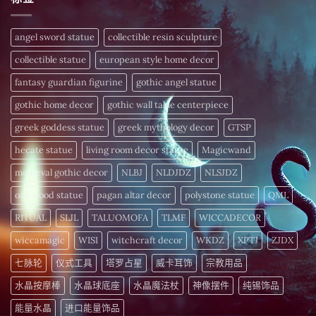
度
今
体
式〉
解
日
配
中
析
揭
方
频
晓〉
–
angel sword statue
collectible resin sculpture
率
中
为
疗
您
愈
collectible statue
european style home decor
的
细
〉
胞
fantasy guardian figurine
gothic angel statue
中
注
入
gothic home decor
gothic wall table centerpiece
活
力〉
中
greek goddess statue
greek mythology decor
GTSP
hecate statue
living room decor statue
Magicwand
medieval gothic decor
NLBJ
NLDJDZ
NLSJDZ
oak wood statue
pagan altar decor
polystone statue
QML
RITUAL
SLJL
TALUOMOFA
TLMF
WICCADECOR
wiccamagic
WISI
witchcraft decor
WKDZ
XPTJ
ZJDX
七脉轮
仪式工具
塔罗占星
威卡耳饰
宗教用品
水晶按摩棒
水晶球底座
水晶魔法杖
神像摆件
纯锡饰品
能量水晶
进口能量饰品