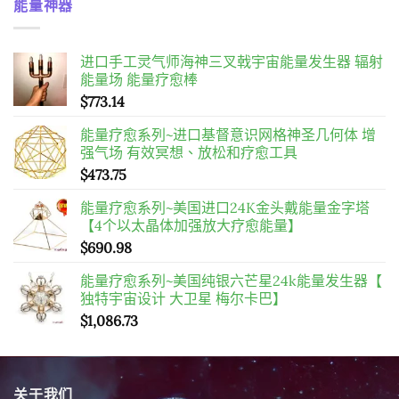
能量神器
进口手工灵气师海神三叉戟宇宙能量发生器 辐射
能量场 能量疗愈棒
$
773.14
能量疗愈系列~进口基督意识网格神圣几何体 增
强气场 有效冥想、放松和疗愈工具
$
473.75
能量疗愈系列~美国进口24K金头戴能量金字塔
【4个以太晶体加强放大疗愈能量】
$
690.98
能量疗愈系列~美国纯银六芒星24k能量发生器【
独特宇宙设计 大卫星 梅尔卡巴】
$
1,086.73
关于我们