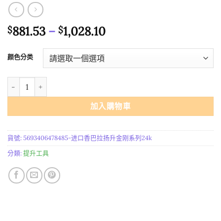
價
881.53
–
1,028.10
$
$
格
範
颜色分类
圍：
$881.53
进口香巴拉扬升金刚系列24K 數量
到
$1,028.10
加入購物車
貨號:
5693406478485-进口香巴拉扬升金刚系列24k
分類:
提升工具