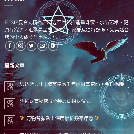
FHSJP复合式精品店精选产品包括能量珠宝、水晶艺术、健
康疗愈等，汇聚高品质的时尚、家居及独特配饰，完美适合
您的个人成长与灵性之旅。
最新文章
迈达斯显化 | 精英隐藏千年的财富密码，今日揭晓
30
6 月
在
尚
〈迈
無
达
留
迪拜财富秘密 5分钟晨间招财仪式
05
斯
言
显
6 月
在
尚
化
〈迪
無
|
拜
留
精
万物皆振动！深度解析频率疗愈
27
财
言
英
富
5 月
在
尚
隐
秘
〈
無
藏
密 5
留
千