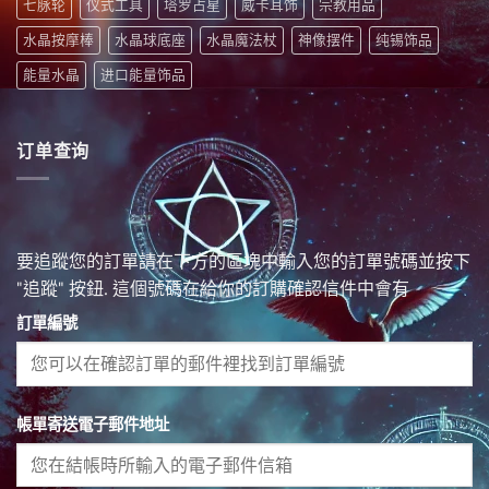
七脉轮
仪式工具
塔罗占星
威卡耳饰
宗教用品
水晶按摩棒
水晶球底座
水晶魔法杖
神像摆件
纯锡饰品
能量水晶
进口能量饰品
订单查询
要追蹤您的訂單請在下方的區塊中輸入您的訂單號碼並按下
"追蹤" 按鈕. 這個號碼在給你的訂購確認信件中會有
訂單編號
帳單寄送電子郵件地址