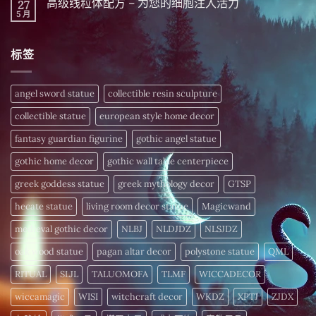
分
高级线粒体配方 – 为您的细胞注入活力
27
万
言
年
钟
物
5 月
的
在
尚
晨
皆
财
〈高
無
间
振
富
级
留
招
动！
密
线
言
财
深
标签
码，
粒
仪
度
今
体
式〉
解
日
配
中
析
揭
方
频
晓〉
–
angel sword statue
collectible resin sculpture
率
中
为
疗
您
愈
collectible statue
european style home decor
的
细
〉
胞
fantasy guardian figurine
gothic angel statue
中
注
入
gothic home decor
gothic wall table centerpiece
活
力〉
中
greek goddess statue
greek mythology decor
GTSP
hecate statue
living room decor statue
Magicwand
medieval gothic decor
NLBJ
NLDJDZ
NLSJDZ
oak wood statue
pagan altar decor
polystone statue
QML
RITUAL
SLJL
TALUOMOFA
TLMF
WICCADECOR
wiccamagic
WISI
witchcraft decor
WKDZ
XPTJ
ZJDX