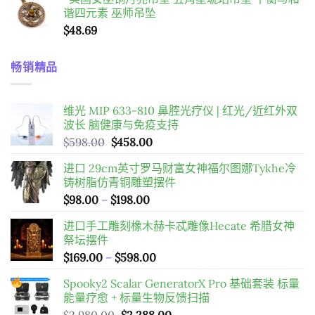
谐四元素 巫师吊坠
$
48.69
畅销精品
维光 MIP 633-810 鼻腔光疗仪 | 红光/近红外双
波长 脑健康与免疫支持
原
目
$
598.00
$
458.00
始
前
进口 29cm英寸罗马财富女神福尔图娜Tykhe冷
價
價
铸树脂仿青铜雕塑摆件
格：
格：
價
$
98.00
–
$
198.00
$598.00。
$458.00。
格
进口手工雕刻橡木赫卡忒雕像Hecate 希腊女神
範
祭坛摆件
圍：
價
$
169.00
–
$
598.00
$98.00
格
到
Spooky2 Scalar GeneratorX Pro 基础套装
标量
範
$198.00
能量疗愈 + 标量生物反馈扫描
圍：
原
目