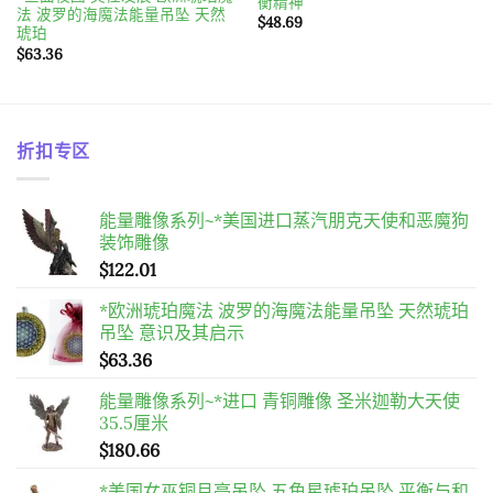
衡精神
法 波罗的海魔法能量吊坠 天然
$
48.69
琥珀
$
63.36
折扣专区
能量雕像系列~*美国进口蒸汽朋克天使和恶魔狗
装饰雕像
$
122.01
*欧洲琥珀魔法 波罗的海魔法能量吊坠 天然琥珀
吊坠 意识及其启示
$
63.36
能量雕像系列~*进口 青铜雕像 圣米迦勒大天使
35.5厘米
$
180.66
*美国女巫铜月亮吊坠 五角星琥珀吊坠 平衡与和