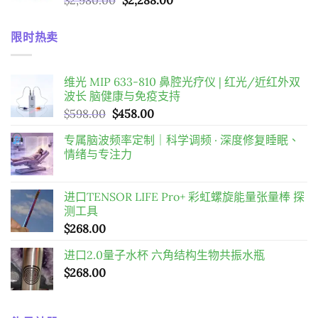
$
2,980.00
$
2,288.00
$169.00
始
前
到
價
價
$598.00
限时热卖
格：
格：
$2,980.00。
$2,288.00。
维光 MIP 633-810 鼻腔光疗仪 | 红光/近红外双
波长 脑健康与免疫支持
原
目
$
598.00
$
458.00
始
前
专属脑波频率定制｜科学调频 · 深度修复睡眠、
價
價
情绪与专注力
格：
格：
$598.00。
$458.00。
进口TENSOR LIFE Pro+ 彩虹螺旋能量张量棒 探
测工具
$
268.00
进口2.0量子水杯 六角结构生物共振水瓶
$
268.00