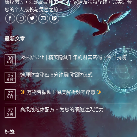
康疗愈等，汇聚高品质的时尚、家居及独特配饰，完美适合
您的个人成长与灵性之旅。
最新文章
迈达斯显化 | 精英隐藏千年的财富密码，今日揭晓
30
6 月
在
尚
〈迈
無
达
留
迪拜财富秘密 5分钟晨间招财仪式
05
斯
言
显
6 月
在
尚
化
〈迪
無
|
拜
留
精
万物皆振动！深度解析频率疗愈
27
财
言
英
富
5 月
在
尚
隐
秘
〈
無
藏
密 5
留
千
分
高级线粒体配方 – 为您的细胞注入活力
27
万
言
年
钟
物
5 月
的
在
尚
晨
皆
财
〈高
無
间
振
富
级
留
招
动！
密
线
言
财
深
标签
码，
粒
仪
度
今
体
式〉