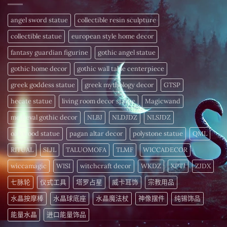
解
日
配
中
析
揭
方
频
晓〉
–
angel sword statue
collectible resin sculpture
率
中
为
疗
您
愈
collectible statue
european style home decor
的
细
〉
胞
fantasy guardian figurine
gothic angel statue
中
注
入
gothic home decor
gothic wall table centerpiece
活
力〉
中
greek goddess statue
greek mythology decor
GTSP
hecate statue
living room decor statue
Magicwand
medieval gothic decor
NLBJ
NLDJDZ
NLSJDZ
oak wood statue
pagan altar decor
polystone statue
QML
RITUAL
SLJL
TALUOMOFA
TLMF
WICCADECOR
wiccamagic
WISI
witchcraft decor
WKDZ
XPTJ
ZJDX
七脉轮
仪式工具
塔罗占星
威卡耳饰
宗教用品
水晶按摩棒
水晶球底座
水晶魔法杖
神像摆件
纯锡饰品
能量水晶
进口能量饰品