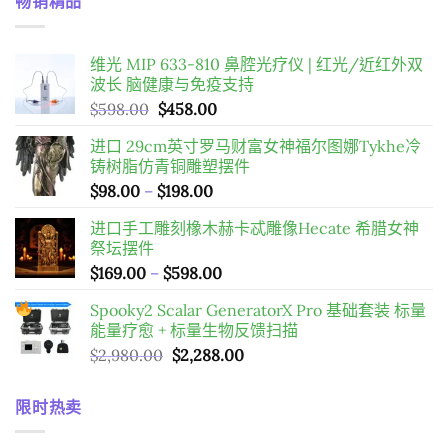
畅销精品
维光 MIP 633-810 鼻腔光疗仪 | 红光/近红外双
波长 脑健康与免疫支持
原
目
$
598.00
$
458.00
始
前
进口 29cm英寸罗马财富女神福尔图娜Tykhe冷
價
價
铸树脂仿青铜雕塑摆件
格：
格：
價
$
98.00
–
$
198.00
$598.00。
$458.00。
格
进口手工雕刻橡木赫卡忒雕像Hecate 希腊女神
範
祭坛摆件
圍：
價
$
169.00
–
$
598.00
$98.00
格
到
Spooky2 Scalar GeneratorX Pro 基础套装
标量
範
$198.00
能量疗愈 + 标量生物反馈扫描
圍：
原
目
$
2,980.00
$
2,288.00
$169.00
始
前
到
價
價
$598.00
限时热卖
格：
格：
$2,980.00。
$2,288.00。