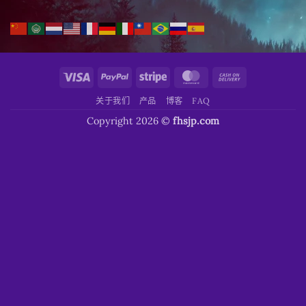
Visa
PayPal
Stripe
MasterCard
Cash
On
关于我们
产品
博客
FAQ
Delivery
Copyright 2026 ©
fhsjp.com