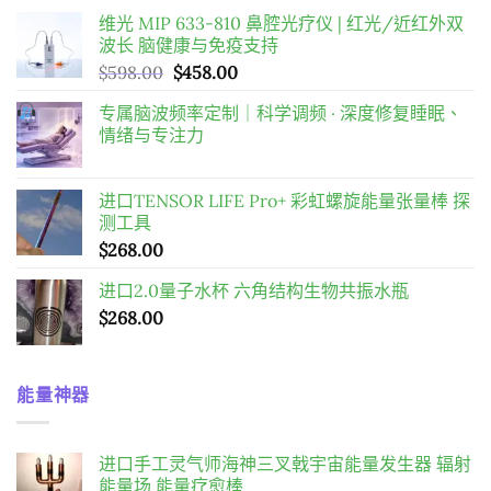
维光 MIP 633-810 鼻腔光疗仪 | 红光/近红外双
波长 脑健康与免疫支持
原
目
$
598.00
$
458.00
始
前
专属脑波频率定制｜科学调频 · 深度修复睡眠、
價
價
情绪与专注力
格：
格：
$598.00。
$458.00。
进口TENSOR LIFE Pro+ 彩虹螺旋能量张量棒 探
测工具
$
268.00
进口2.0量子水杯 六角结构生物共振水瓶
$
268.00
能量神器
进口手工灵气师海神三叉戟宇宙能量发生器 辐射
能量场 能量疗愈棒