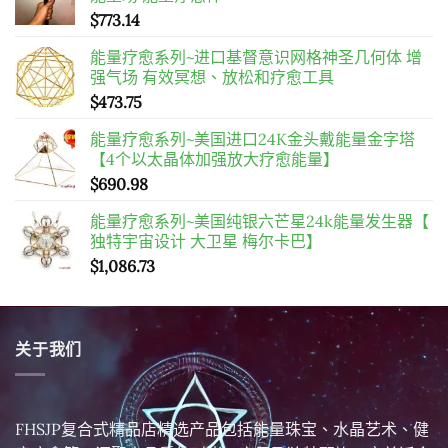
$
773.14
能量疗愈系列~进口基督意识网格神圣几何体 增
强气场 有效冥想、放松和疗愈工具
$
473.75
能量疗愈系列~美国进口24K金头戴能量金字塔
【4个以太晶体加强放大疗愈能量】
$
690.98
能量疗愈系列~美国纯银六芒星24k能量发生器【
独特宇宙设计 大卫星 梅尔卡巴】
$
1,086.73
关于我们
FHSJP复合式精品店精选产品包括能量珠宝、水晶艺术、健