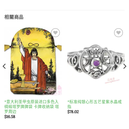
相關商品
Add to
Add to
wishlist
wishlist
*意大利圣甲虫原装进口多色入
*标准纯银心形五芒星紫水晶戒
绸缎塔罗牌牌袋 卡牌收纳袋 塔
指
罗周边
$
78.02
$
16.58