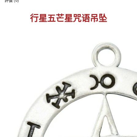
評價 (0)
行星五芒星咒语吊坠