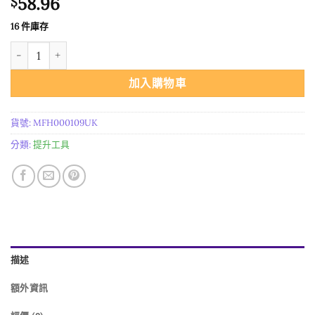
58.96
$
16 件庫存
进口行星五芒星咒语吊坠 數量
加入購物車
貨號:
MFH000109UK
分類:
提升工具
描述
額外資訊