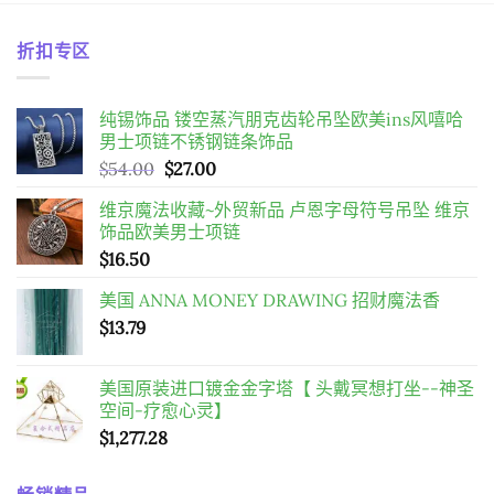
折扣专区
纯锡饰品 镂空蒸汽朋克齿轮吊坠欧美ins风嘻哈
男士项链不锈钢链条饰品
原
目
$
54.00
$
27.00
始
前
维京魔法收藏~外贸新品 卢恩字母符号吊坠 维京
價
價
饰品欧美男士项链
格：
格：
$
16.50
$54.00。
$27.00。
美国 ANNA MONEY DRAWING 招财魔法香
$
13.79
美国原装进口镀金金字塔【 头戴冥想打坐--神圣
空间-疗愈心灵】
$
1,277.28