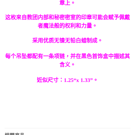
章上。
这枚来自教团内部和秘密密室的印章可能会赋予佩戴
者魔法般的权利和力量。
采用优质无镍无铅白蜡制成。
每个吊坠都配有一条项链，并在黑色首饰盒中描述其
含义。
近似尺寸：1.25“x 1.33”。