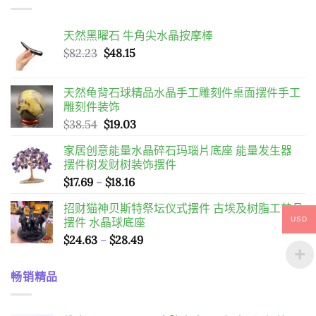
天然黑曜石 牛角尖水晶按摩棒
原
目
$
82.23
$
48.15
始
前
價
價
天然龟背石球精品水晶手工雕刻件桌面摆件手工
格：
格：
雕刻件装饰
$82.23。
$48.15。
原
目
$
38.54
$
19.03
始
前
家居创意能量水晶碎石玛瑙片底座 能量发生器
價
價
摆件树发财树装饰摆件
格：
格：
價
$
17.69
–
$
18.16
$38.54。
$19.03。
格
招财猫神贝斯特祭坛仪式摆件 古埃及树脂工艺品
範
USD
摆件 水晶球底座
圍：
價
$
24.63
–
$
28.49
$17.69
格
到
範
$18.16
畅销精品
圍：
$24.63
到