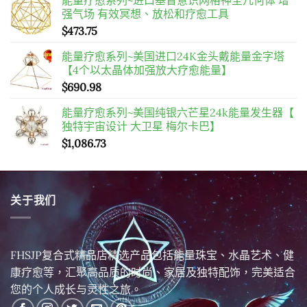
强气场 有效冥想、放松和疗愈工具
$
473.75
能量疗愈系列~美国进口24K金头戴能量金字塔
【4个以太晶体加强放大疗愈能量】
$
690.98
能量疗愈系列~美国纯银六芒星24k能量发生器【
独特宇宙设计 大卫星 梅尔卡巴】
$
1,086.73
关于我们
FHSJP复合式精品店精选产品包括能量珠宝、水晶艺术、健
康疗愈等，汇聚高品质的时尚、家居及独特配饰，完美适合
您的个人成长与灵性之旅。