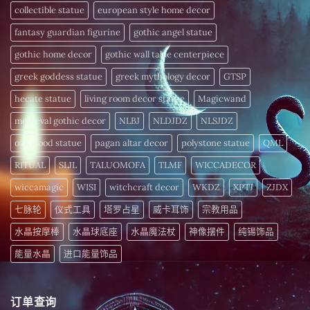
您
愈
collectible statue
european style home decor
的
细
〉
胞
fantasy guardian figurine
gothic angel statue
中
注
入
gothic home decor
gothic wall table centerpiece
活
力〉
中
greek goddess statue
greek mythology decor
GTSP
hecate statue
living room decor statue
Magicwand
medieval gothic decor
NLBJ
NLDJDZ
NLSJDZ
oak wood statue
pagan altar decor
polystone statue
QML
RITUAL
SLJL
TALUOMOFA
TLMF
WICCADECOR
wiccamagic
WISI
witchcraft decor
WKDZ
XPTJ
ZJDX
七脉轮
仪式工具
塔罗占星
威卡耳饰
宗教用品
水晶按摩棒
水晶球底座
水晶魔法杖
神像摆件
纯锡饰品
能量水晶
进口能量饰品
订单查询