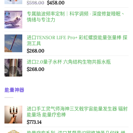
原
目
$
598.00
$
458.00
始
前
专属脑波频率定制｜科学调频 · 深度修复睡眠、
價
價
情绪与专注力
格：
格：
$598.00。
$458.00。
进口TENSOR LIFE Pro+ 彩虹螺旋能量张量棒 探
测工具
$
268.00
进口2.0量子水杯 六角结构生物共振水瓶
$
268.00
能量神器
进口手工灵气师海神三叉戟宇宙能量发生器 辐射
能量场 能量疗愈棒
$
773.14
能量疗愈系列~进口基督意识网格神圣几何体 增