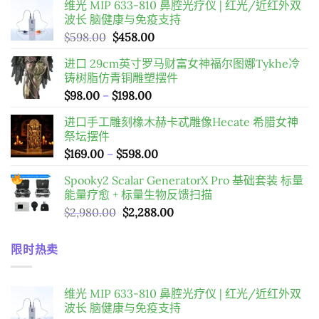
维光 MIP 633-810 鼻腔光疗仪 | 红光/近红外双
$28.49
波长 脑健康与免疫支持
原
目
$
598.00
$
458.00
始
前
进口 29cm英寸罗马财富女神福尔图娜Tykhe冷
價
價
铸树脂仿青铜雕塑摆件
格：
格：
價
$
98.00
–
$
198.00
$598.00。
$458.00。
格
进口手工雕刻橡木赫卡忒雕像Hecate 希腊女神
範
祭坛摆件
圍：
價
$
169.00
–
$
598.00
$98.00
格
到
Spooky2 Scalar GeneratorX Pro 基础套装
标量
範
$198.00
能量疗愈 + 标量生物反馈扫描
圍：
原
目
$
2,980.00
$
2,288.00
$169.00
始
前
到
價
價
$598.00
限时热卖
格：
格：
$2,980.00。
$2,288.00。
维光 MIP 633-810 鼻腔光疗仪 | 红光/近红外双
波长 脑健康与免疫支持