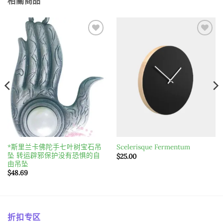
相關商品
Add to
Add to
wishlist
wishlist
*斯里兰卡佛陀手七叶树宝石吊
Scelerisque Fermentum
坠 转运辟邪保护没有恐惧的自
$
25.00
由吊坠
$
48.69
折扣专区