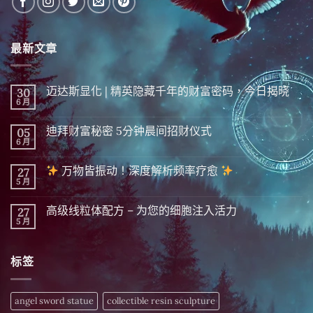
最新文章
迈达斯显化 | 精英隐藏千年的财富密码，今日揭晓
30
6 月
在
尚
〈迈
無
达
留
迪拜财富秘密 5分钟晨间招财仪式
05
斯
言
显
6 月
在
尚
化
〈迪
無
|
拜
留
精
万物皆振动！深度解析频率疗愈
27
财
言
英
富
5 月
在
尚
隐
秘
〈
無
藏
密 5
留
千
分
高级线粒体配方 – 为您的细胞注入活力
27
万
言
年
钟
物
5 月
的
在
尚
晨
皆
财
〈高
無
间
振
富
级
留
招
动！
密
线
言
财
深
标签
码，
粒
仪
度
今
体
式〉
解
日
配
中
析
揭
方
频
晓〉
–
angel sword statue
collectible resin sculpture
率
中
为
疗