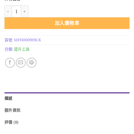
*进口神话伴侣系列纯银吊坠 5月亮独角兽吊坠帮助做出好的决定 數量
加入購物車
貨號:
MFH000919UK
分類:
提升工具
描述
額外資訊
評價 (0)