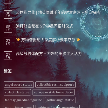
迈达斯显化 | 精英隐藏千年的财富密码，今日揭晓
30
6 月
在
尚
〈迈
無
达
留
迪拜财富秘密 5分钟晨间招财仪式
05
斯
言
显
6 月
在
尚
化
〈迪
無
|
拜
留
精
万物皆振动！深度解析频率疗愈
27
财
言
英
富
5 月
在
尚
隐
秘
〈
無
藏
密 5
留
千
分
高级线粒体配方 – 为您的细胞注入活力
27
万
言
年
钟
物
5 月
的
在
尚
晨
皆
财
〈高
無
间
振
富
级
留
招
动！
密
线
言
财
深
标签
码，
粒
仪
度
今
体
式〉
解
日
配
中
析
揭
方
频
晓〉
–
angel sword statue
collectible resin sculpture
率
中
为
疗
您
愈
collectible statue
european style home decor
的
细
〉
胞
fantasy guardian figurine
gothic angel statue
中
注
入
gothic home decor
gothic wall table centerpiece