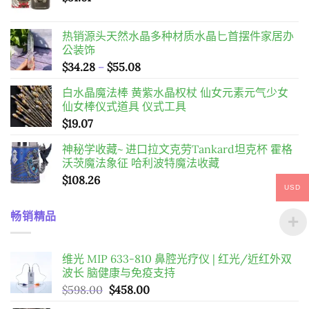
热销源头天然水晶多种材质水晶匕首摆件家居办
公装饰
價
$
34.28
–
$
55.08
格
白水晶魔法棒 黄紫水晶权杖 仙女元素元气少女
範
仙女棒仪式道具 仪式工具
圍：
$
19.07
$34.28
到
神秘学收藏~ 进口拉文克劳Tankard坦克杯 霍格
$55.08
沃茨魔法象征 哈利波特魔法收藏
$
108.26
USD
畅销精品
维光 MIP 633-810 鼻腔光疗仪 | 红光/近红外双
波长 脑健康与免疫支持
原
目
$
598.00
$
458.00
始
前