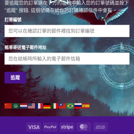
要追蹤您的訂單請在下方的區塊中輸入您的訂單號碼並按下
"追蹤" 按鈕. 這個號碼在給你的訂購確認信件中會有
訂單編號
帳單寄送電子郵件地址
追蹤
Visa
PayPal
Stripe
MasterCard
Cash
On