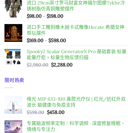
进口 29cm英寸罗马财富女神福尔图娜Tykhe冷
價
價
铸树脂仿青铜雕塑摆件
格：
格：
價
$
98.00
–
$
198.00
$598.00。
$458.00。
格
进口手工雕刻橡木赫卡忒雕像Hecate 希腊女神
範
祭坛摆件
圍：
價
$
169.00
–
$
598.00
$98.00
格
到
Spooky2 Scalar GeneratorX Pro 基础套装
标量
範
$198.00
能量疗愈 + 标量生物反馈扫描
圍：
原
目
$
2,980.00
$
2,288.00
$169.00
始
前
到
價
價
$598.00
限时热卖
格：
格：
$2,980.00。
$2,288.00。
维光 MIP 633-810 鼻腔光疗仪 | 红光/近红外双
波长 脑健康与免疫支持
原
目
$
598.00
$
458.00
始
前
专属脑波频率定制｜科学调频 · 深度修复睡眠、
價
價
情绪与专注力
格：
格：