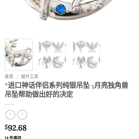
首頁
/
提升工具
*进口神话伴侣系列纯银吊坠 5月亮独角兽
吊坠帮助做出好的决定
92.68
$
14 件庫存