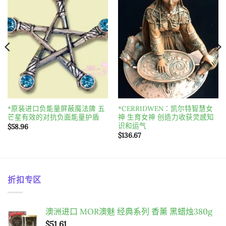
Add to
Add to
wishlist
wishlist
*原装进口负能量屏蔽魔法牌 五
*CERRIDWEN：凯尔特智慧女
芒星有效的对抗负面能量护盾
神 生育女神 创造力收获灵感知
识和运气
$
58.96
$
136.67
折扣专区
澳洲进口 MOR澳魅 经典系列 香薰 黑蜡烛380g
$
51.61