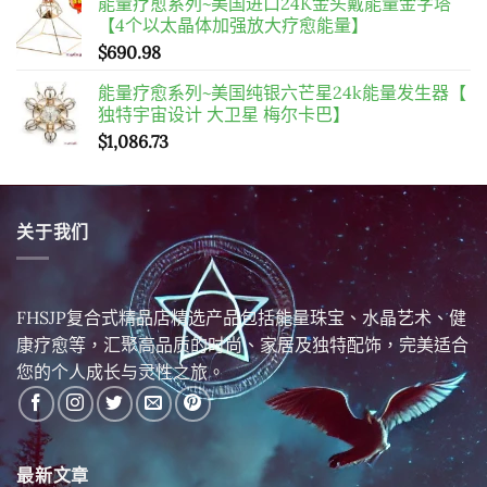
能量疗愈系列~美国进口24K金头戴能量金字塔
【4个以太晶体加强放大疗愈能量】
$
690.98
能量疗愈系列~美国纯银六芒星24k能量发生器【
独特宇宙设计 大卫星 梅尔卡巴】
$
1,086.73
关于我们
FHSJP复合式精品店精选产品包括能量珠宝、水晶艺术、健
康疗愈等，汇聚高品质的时尚、家居及独特配饰，完美适合
您的个人成长与灵性之旅。
最新文章