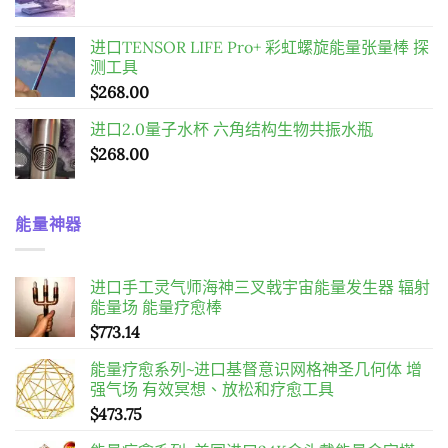
$598.00。
$458.00。
进口TENSOR LIFE Pro+ 彩虹螺旋能量张量棒 探
测工具
$
268.00
进口2.0量子水杯 六角结构生物共振水瓶
$
268.00
能量神器
进口手工灵气师海神三叉戟宇宙能量发生器 辐射
能量场 能量疗愈棒
$
773.14
能量疗愈系列~进口基督意识网格神圣几何体 增
强气场 有效冥想、放松和疗愈工具
$
473.75