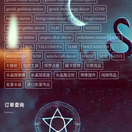
活
力〉
中
greek goddess statue
greek mythology decor
GTSP
hecate statue
living room decor statue
Magicwand
medieval gothic decor
NLBJ
NLDJDZ
NLSJDZ
oak wood statue
pagan altar decor
polystone statue
QML
RITUAL
SLJL
TALUOMOFA
TLMF
WICCADECOR
wiccamagic
WISI
witchcraft decor
WKDZ
XPTJ
ZJDX
七脉轮
仪式工具
塔罗占星
威卡耳饰
宗教用品
水晶按摩棒
水晶球底座
水晶魔法杖
神像摆件
纯锡饰品
能量水晶
进口能量饰品
订单查询