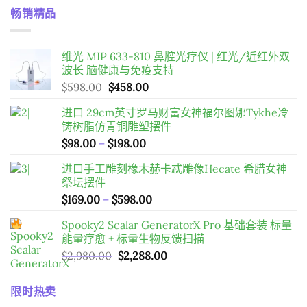
畅销精品
维光 MIP 633-810 鼻腔光疗仪 | 红光/近红外双
波长 脑健康与免疫支持
原
目
$
598.00
$
458.00
始
前
进口 29cm英寸罗马财富女神福尔图娜Tykhe冷
價
價
铸树脂仿青铜雕塑摆件
格：
格：
價
$
98.00
–
$
198.00
$598.00。
$458.00。
格
进口手工雕刻橡木赫卡忒雕像Hecate 希腊女神
範
祭坛摆件
圍：
價
$
169.00
–
$
598.00
$98.00
格
到
Spooky2 Scalar GeneratorX Pro 基础套装
标量
範
$198.00
能量疗愈 + 标量生物反馈扫描
圍：
原
目
$
2,980.00
$
2,288.00
$169.00
始
前
到
價
價
$598.00
限时热卖
格：
格：