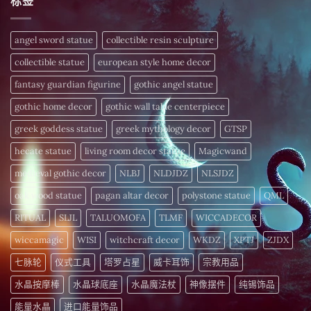
标签
粒
仪
度
今
体
式〉
解
日
配
中
析
揭
方
频
晓〉
–
angel sword statue
collectible resin sculpture
率
中
为
疗
您
愈
collectible statue
european style home decor
的
细
〉
胞
fantasy guardian figurine
gothic angel statue
中
注
入
gothic home decor
gothic wall table centerpiece
活
力〉
中
greek goddess statue
greek mythology decor
GTSP
hecate statue
living room decor statue
Magicwand
medieval gothic decor
NLBJ
NLDJDZ
NLSJDZ
oak wood statue
pagan altar decor
polystone statue
QML
RITUAL
SLJL
TALUOMOFA
TLMF
WICCADECOR
wiccamagic
WISI
witchcraft decor
WKDZ
XPTJ
ZJDX
七脉轮
仪式工具
塔罗占星
威卡耳饰
宗教用品
水晶按摩棒
水晶球底座
水晶魔法杖
神像摆件
纯锡饰品
能量水晶
进口能量饰品