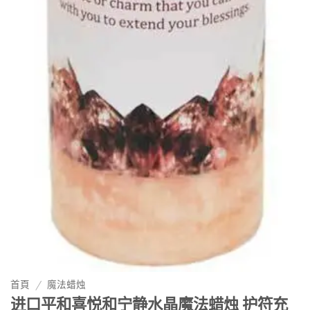
首頁
/
魔法蜡烛
进口平和喜悦和宁静水晶魔法蜡烛 护符充