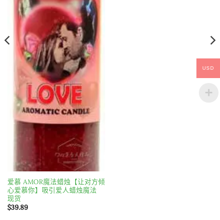
$51.61
USD
爱慕 AMOR魔法蜡烛【让对方倾
心爱慕你】吸引爱人蜡烛魔法
现货
$
39.89