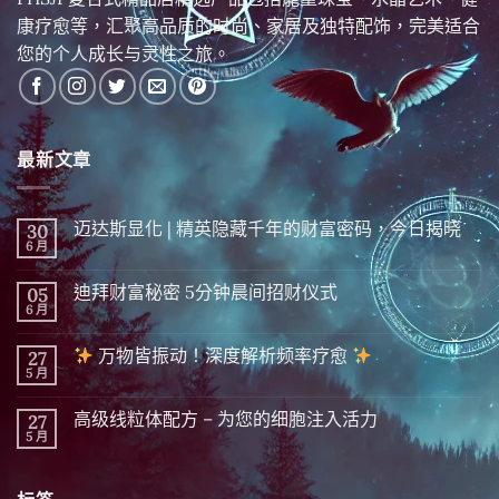
康疗愈等，汇聚高品质的时尚、家居及独特配饰，完美适合
您的个人成长与灵性之旅。
最新文章
迈达斯显化 | 精英隐藏千年的财富密码，今日揭晓
30
6 月
在
尚
〈迈
無
达
留
迪拜财富秘密 5分钟晨间招财仪式
05
斯
言
显
6 月
在
尚
化
〈迪
無
|
拜
留
精
万物皆振动！深度解析频率疗愈
27
财
言
英
富
5 月
在
尚
隐
秘
〈
無
藏
密 5
留
千
分
高级线粒体配方 – 为您的细胞注入活力
27
万
言
年
钟
物
5 月
的
在
尚
晨
皆
财
〈高
無
间
振
富
级
留
招
动！
密
线
言
财
深
码，