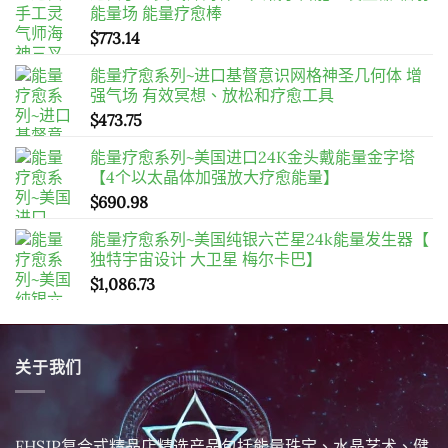
能量场 能量疗愈棒
$
773.14
能量疗愈系列~进口基督意识网格神圣几何体 增
强气场 有效冥想、放松和疗愈工具
$
473.75
能量疗愈系列~美国进口24K金头戴能量金字塔
【4个以太晶体加强放大疗愈能量】
$
690.98
能量疗愈系列~美国纯银六芒星24k能量发生器【
独特宇宙设计 大卫星 梅尔卡巴】
$
1,086.73
关于我们
FHSJP复合式精品店精选产品包括能量珠宝、水晶艺术、健