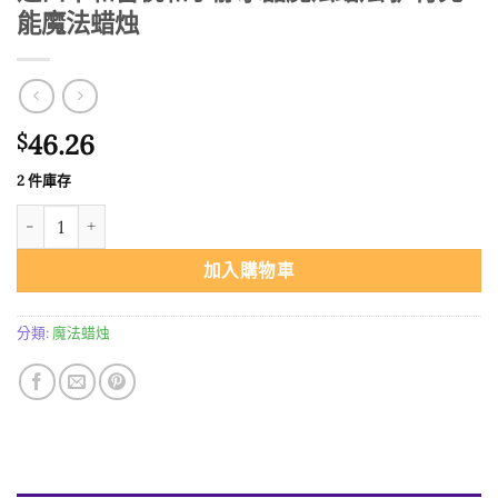
能魔法蜡烛
46.26
$
2 件庫存
进口平和喜悦和宁静水晶魔法蜡烛 护符充能魔法蜡烛 數量
加入購物車
分類:
魔法蜡烛