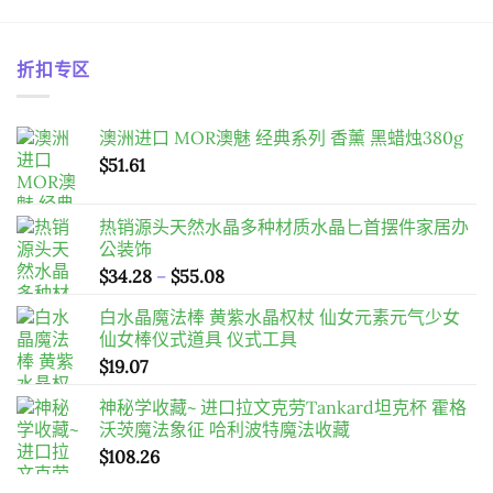
折扣专区
澳洲进口 MOR澳魅 经典系列 香薰 黑蜡烛380g
$
51.61
热销源头天然水晶多种材质水晶匕首摆件家居办
公装饰
價
$
34.28
–
$
55.08
格
白水晶魔法棒 黄紫水晶权杖 仙女元素元气少女
範
仙女棒仪式道具 仪式工具
圍：
$
19.07
$34.28
到
神秘学收藏~ 进口拉文克劳Tankard坦克杯 霍格
$55.08
沃茨魔法象征 哈利波特魔法收藏
$
108.26