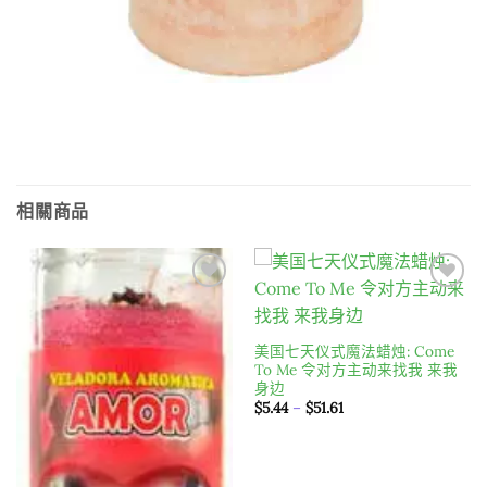
相關商品
Add to
Add to
wishlist
wishlist
美国七天仪式魔法蜡烛: Come
To Me 令对方主动来找我 来我
身边
價
$
5.44
–
$
51.61
格
範
圍：
$5.44
到