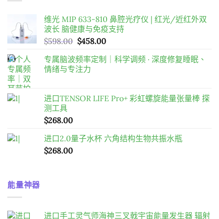
$2,980.00。
$2,288.00。
维光 MIP 633-810 鼻腔光疗仪 | 红光/近红外双
波长 脑健康与免疫支持
原
目
$
598.00
$
458.00
始
前
专属脑波频率定制｜科学调频 · 深度修复睡眠、
價
價
情绪与专注力
格：
格：
$598.00。
$458.00。
进口TENSOR LIFE Pro+ 彩虹螺旋能量张量棒 探
测工具
$
268.00
进口2.0量子水杯 六角结构生物共振水瓶
$
268.00
能量神器
进口手工灵气师海神三叉戟宇宙能量发生器 辐射