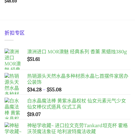
$
48.69
折扣专区
澳洲进口 MOR澳魅 经典系列 香薰 黑蜡烛380g
$
51.61
热销源头天然水晶多种材质水晶匕首摆件家居办
公装饰
價
$
34.28
–
$
55.08
格
白水晶魔法棒 黄紫水晶权杖 仙女元素元气少女
範
仙女棒仪式道具 仪式工具
圍：
$
19.07
$34.28
到
神秘学收藏~ 进口拉文克劳Tankard坦克杯 霍格
$55.08
沃茨魔法象征 哈利波特魔法收藏