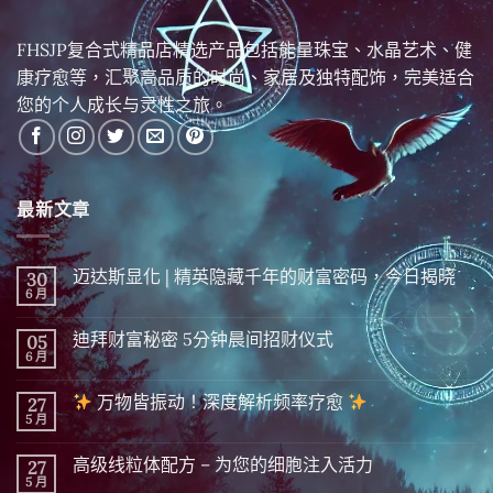
FHSJP复合式精品店精选产品包括能量珠宝、水晶艺术、健
康疗愈等，汇聚高品质的时尚、家居及独特配饰，完美适合
您的个人成长与灵性之旅。
最新文章
迈达斯显化 | 精英隐藏千年的财富密码，今日揭晓
30
6 月
在
尚
〈迈
無
达
留
迪拜财富秘密 5分钟晨间招财仪式
05
斯
言
显
6 月
在
尚
化
〈迪
無
|
拜
留
精
万物皆振动！深度解析频率疗愈
27
财
言
英
富
5 月
在
尚
隐
秘
〈
無
藏
密 5
留
千
分
高级线粒体配方 – 为您的细胞注入活力
27
万
言
年
钟
物
5 月
的
在
尚
晨