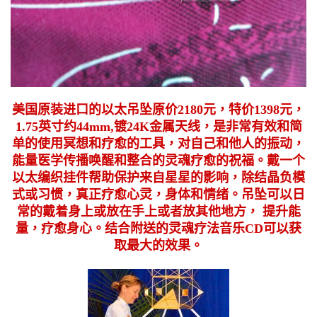
美国原装进口的以太吊坠原价2180元，特价1398元，
1.75英寸约44mm,镀24K金属天线，是非常有效和简
单的使用冥想和疗愈的工具，对自己和他人的振动，
能量医学传播唤醒和整合的灵魂疗愈的祝福。戴一个
以太编织挂件帮助保护来自星星的影响，除结晶负模
式或习惯，真正疗愈心灵，身体和情绪。吊坠可以日
常的戴着身上或放在手上或者放其他地方， 提升能
量，疗愈身心。结合附送的灵魂疗法音乐CD可以获
取最大的效果。