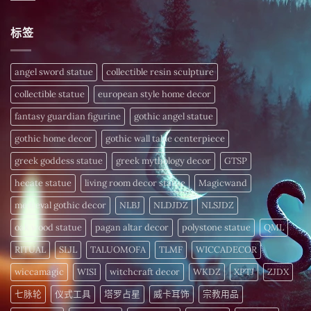
皆
财
〈高
無
间
振
富
级
留
招
动！
密
线
言
财
深
标签
码，
粒
仪
度
今
体
式〉
解
日
配
中
析
揭
方
频
晓〉
–
angel sword statue
collectible resin sculpture
率
中
为
疗
您
愈
collectible statue
european style home decor
的
细
〉
胞
fantasy guardian figurine
gothic angel statue
中
注
入
gothic home decor
gothic wall table centerpiece
活
力〉
中
greek goddess statue
greek mythology decor
GTSP
hecate statue
living room decor statue
Magicwand
medieval gothic decor
NLBJ
NLDJDZ
NLSJDZ
oak wood statue
pagan altar decor
polystone statue
QML
RITUAL
SLJL
TALUOMOFA
TLMF
WICCADECOR
wiccamagic
WISI
witchcraft decor
WKDZ
XPTJ
ZJDX
七脉轮
仪式工具
塔罗占星
威卡耳饰
宗教用品