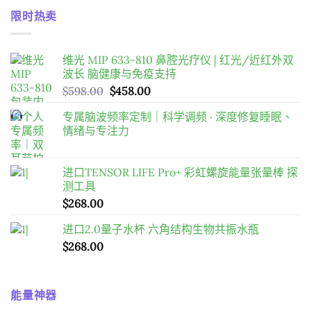
價
價
$598.00
限时热卖
格：
格：
$2,980.00。
$2,288.00。
维光 MIP 633-810 鼻腔光疗仪 | 红光/近红外双
波长 脑健康与免疫支持
原
目
$
598.00
$
458.00
始
前
专属脑波频率定制｜科学调频 · 深度修复睡眠、
價
價
情绪与专注力
格：
格：
$598.00。
$458.00。
进口TENSOR LIFE Pro+ 彩虹螺旋能量张量棒 探
测工具
$
268.00
进口2.0量子水杯 六角结构生物共振水瓶
$
268.00
能量神器