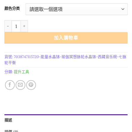
範
颜色分类
圍：
$50.30
能量水晶钵 瑜伽冥想脉轮水晶钵 西藏音乐碗 七脉轮平衡 數量
到
$785.56
加入購物車
貨號:
7038747115720-能量水晶钵-瑜伽冥想脉轮水晶钵-西藏音乐碗-七脉
轮平衡
分類:
提升工具
描述
評價 (0)