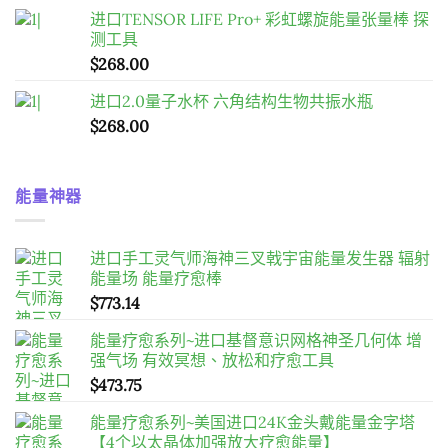
进口TENSOR LIFE Pro+ 彩虹螺旋能量张量棒 探
测工具
$
268.00
进口2.0量子水杯 六角结构生物共振水瓶
$
268.00
能量神器
进口手工灵气师海神三叉戟宇宙能量发生器 辐射
能量场 能量疗愈棒
$
773.14
能量疗愈系列~进口基督意识网格神圣几何体 增
强气场 有效冥想、放松和疗愈工具
$
473.75
能量疗愈系列~美国进口24K金头戴能量金字塔
【4个以太晶体加强放大疗愈能量】