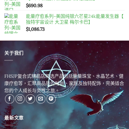
$
690.98
能量疗愈系列~美国纯银六芒星24k能量发生器【
独特宇宙设计 大卫星 梅尔卡巴】
$
1,086.73
关于我们
FHSJP复合式精品店精选产品包括能量珠宝、水晶艺术、健
康疗愈等，汇聚高品质的时尚、家居及独特配饰，完美适合
您的个人成长与灵性之旅。
最新文章