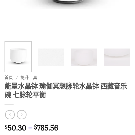
首頁
/
提升工具
能量水晶钵 瑜伽冥想脉轮水晶钵 西藏音乐
碗 七脉轮平衡
價
50.30
–
785.56
$
$
格