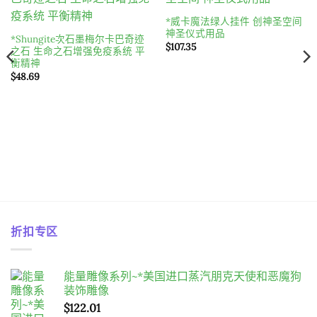
Add to
Add to
wishlist
wishlist
*威卡魔法绿人挂件 创神圣空间
神圣仪式用品
*Shungite次石墨梅尔卡巴奇迹
$
107.35
之石 生命之石增强免疫系统 平
衡精神
$
48.69
折扣专区
能量雕像系列~*美国进口蒸汽朋克天使和恶魔狗
装饰雕像
$
122.01