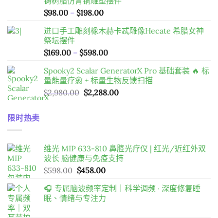
铸树脂仿青铜雕塑摆件
格：
格：
價
$
98.00
–
$
198.00
$598.00。
$458.00。
格
进口手工雕刻橡木赫卡忒雕像Hecate 希腊女神
範
祭坛摆件
圍：
價
$
169.00
–
$
598.00
$98.00
格
到
Spooky2 Scalar GeneratorX Pro 基础套装 🔥 标
範
$198.00
量能量疗愈 + 标量生物反馈扫描
圍：
原
目
$
2,980.00
$
2,288.00
$169.00
始
前
到
價
價
$598.00
限时热卖
格：
格：
$2,980.00。
$2,288.00。
维光 MIP 633-810 鼻腔光疗仪 | 红光/近红外双
波长 脑健康与免疫支持
原
目
$
598.00
$
458.00
始
前
🎧 专属脑波频率定制｜科学调频 · 深度修复睡
價
價
眠、情绪与专注力
格：
格：
$598.00。
$458.00。