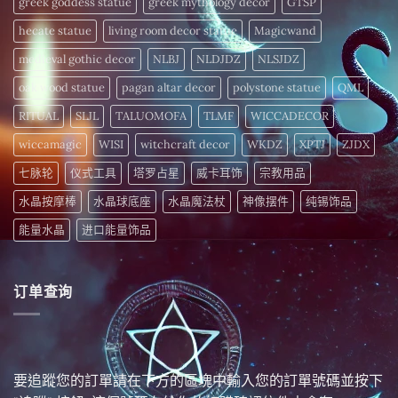
greek goddess statue
greek mythology decor
GTSP
hecate statue
living room decor statue
Magicwand
medieval gothic decor
NLBJ
NLDJDZ
NLSJDZ
oak wood statue
pagan altar decor
polystone statue
QML
RITUAL
SLJL
TALUOMOFA
TLMF
WICCADECOR
wiccamagic
WISI
witchcraft decor
WKDZ
XPTJ
ZJDX
七脉轮
仪式工具
塔罗占星
威卡耳饰
宗教用品
水晶按摩棒
水晶球底座
水晶魔法杖
神像摆件
纯锡饰品
能量水晶
进口能量饰品
订单查询
要追蹤您的訂單請在下方的區塊中輸入您的訂單號碼並按下