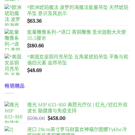
*欧洲琥珀魔法 波罗的海魔法能量吊坠 天然琥珀
吊坠 意识及其启示
$
63.36
能量雕像系列~*进口 青铜雕像 圣米迦勒大天使
35.5厘米
$
180.66
*美国女巫铜月亮吊坠 五角星琥珀吊坠 平衡与和
谐四元素 巫师吊坠
$
48.69
畅销精品
维光 MIP 633-810 鼻腔光疗仪 | 红光/近红外双
波长 脑健康与免疫支持
原
目
$
598.00
$
458.00
始
前
进口 29cm英寸罗马财富女神福尔图娜Tykhe冷
價
價