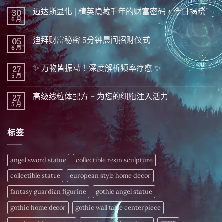
迈达斯显化 | 精英隐藏千年的财富密码，今日揭晓
30
6 月
在
尚
〈迈
無
达
留
迪拜财富秘密 5分钟晨间招财仪式
05
斯
言
显
6 月
在
尚
化
〈迪
無
|
拜
留
精
✨ 万物皆振动！深度解析频率疗愈 ✨
27
财
言
英
富
5 月
在
尚
隐
秘
〈✨
無
藏
密 5
万
留
千
分
高级线粒体配方 – 为您的细胞注入活力
27
物
言
年
钟
皆
5 月
的
在
尚
晨
振
财
〈高
無
间
动！
富
级
留
招
深
密
线
言
财
度
标签
码，
粒
仪
解
今
体
式〉
析
日
配
中
频
揭
方
率
晓〉
–
angel sword statue
collectible resin sculpture
疗
中
为
愈
您
✨〉
collectible statue
european style home decor
的
中
细
胞
fantasy guardian figurine
gothic angel statue
注
入
gothic home decor
gothic wall table centerpiece
活
力〉
中