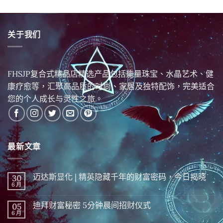
关于我们
FHSJP复合式精品店精选产品包括能量珠宝、水晶艺术、健
康疗愈等，汇聚高品质的时尚、家居及独特配饰，完美适合
您的个人成长与灵性之旅。
最新文章
迈达斯显化 | 精英隐藏千年的财富密码，今日揭晓
30
6 月
在
尚
〈迈
無
达
留
迪拜财富秘密 5分钟晨间招财仪式
05
斯
言
显
6 月
在
尚
化
〈迪
無