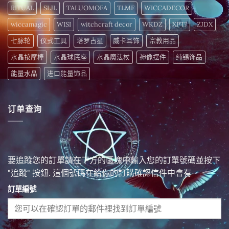
RITUAL
SLJL
TALUOMOFA
TLMF
WICCADECOR
wiccamagic
WISI
witchcraft decor
WKDZ
XPTJ
ZJDX
七脉轮
仪式工具
塔罗占星
威卡耳饰
宗教用品
水晶按摩棒
水晶球底座
水晶魔法杖
神像摆件
纯锡饰品
能量水晶
进口能量饰品
订单查询
要追蹤您的訂單請在下方的區塊中輸入您的訂單號碼並按下
"追蹤" 按鈕. 這個號碼在給你的訂購確認信件中會有
訂單編號