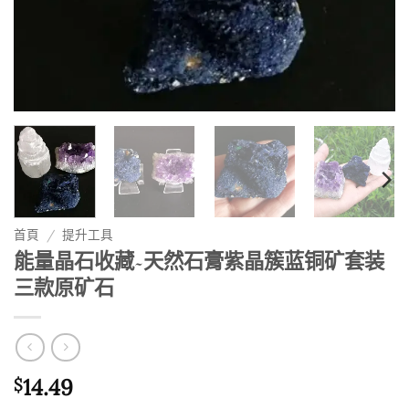
首頁
/
提升工具
能量晶石收藏~天然石膏紫晶簇蓝铜矿套装
三款原矿石
14.49
$