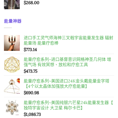
$
268.00
能量神器
进口手工灵气师海神三叉戟宇宙能量发生器 辐射
能量场 能量疗愈棒
$
773.14
能量疗愈系列~进口基督意识网格神圣几何体 增
强气场 有效冥想、放松和疗愈工具
$
473.75
能量疗愈系列~美国进口24K金头戴能量金字塔
【4个以太晶体加强放大疗愈能量】
$
690.98
能量疗愈系列~美国纯银六芒星24k能量发生器【
独特宇宙设计 大卫星 梅尔卡巴】
$
1,086.73