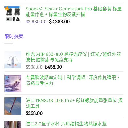
格
到
Spooky2 Scalar GeneratorX Pro 基础套装
标量
範
$198.00
能量疗愈 + 标量生物反馈扫描
圍：
原
目
$
2,980.00
$
2,288.00
$169.00
始
前
到
價
價
$598.00
限时热卖
格：
格：
$2,980.00。
$2,288.00。
维光 MIP 633-810 鼻腔光疗仪 | 红光/近红外双
波长 脑健康与免疫支持
原
目
$
598.00
$
458.00
始
前
专属脑波频率定制｜科学调频 · 深度修复睡眠、
價
價
情绪与专注力
格：
格：
$598.00。
$458.00。
进口TENSOR LIFE Pro+ 彩虹螺旋能量张量棒 探
测工具
$
268.00
进口2.0量子水杯 六角结构生物共振水瓶