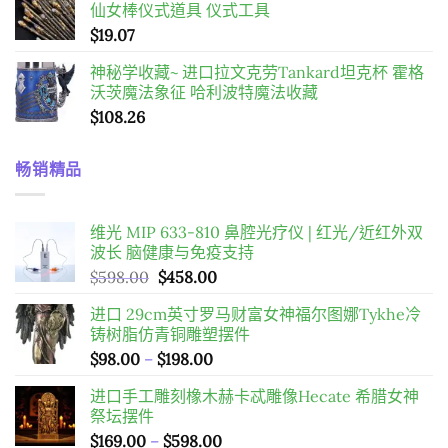
仙女棒仪式道具 仪式工具
圍：
$
19.07
$34.28
到
神秘学收藏~ 进口拉文克劳Tankard坦克杯 霍格
$55.08
沃茨魔法象征 哈利波特魔法收藏
$
108.26
畅销精品
维光 MIP 633-810 鼻腔光疗仪 | 红光/近红外双
波长 脑健康与免疫支持
原
目
$
598.00
$
458.00
始
前
进口 29cm英寸罗马财富女神福尔图娜Tykhe冷
價
價
铸树脂仿青铜雕塑摆件
格：
格：
價
$
98.00
–
$
198.00
$598.00。
$458.00。
格
进口手工雕刻橡木赫卡忒雕像Hecate 希腊女神
範
祭坛摆件
圍：
價
$
169.00
–
$
598.00
$98.00