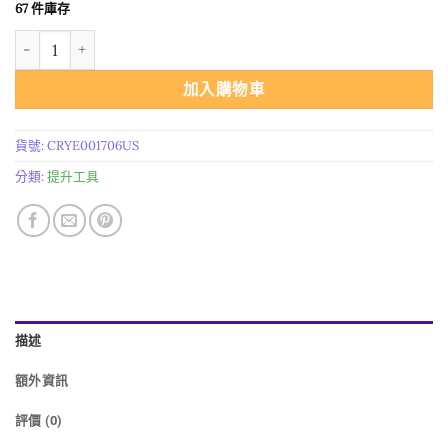
67 件庫存
能量晶石收藏~天然石膏紫晶簇蓝铜矿套装 三款原矿石 數量
加入購物車
貨號:
CRYE001706US
分類:
提升工具
描述
額外資訊
評價 (0)