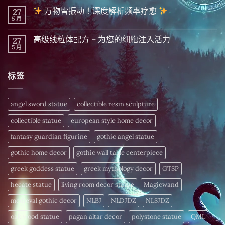
|
拜
留
精
万物皆振动！深度解析频率疗愈
27
财
言
英
富
5 月
在
尚
隐
秘
〈
無
藏
密 5
留
千
分
高级线粒体配方 – 为您的细胞注入活力
27
万
言
年
钟
物
5 月
的
在
尚
晨
皆
财
〈高
無
间
振
富
级
留
招
动！
密
线
言
财
深
标签
码，
粒
仪
度
今
体
式〉
解
日
配
中
析
揭
方
频
晓〉
–
angel sword statue
collectible resin sculpture
率
中
为
疗
您
愈
collectible statue
european style home decor
的
细
〉
胞
fantasy guardian figurine
gothic angel statue
中
注
入
gothic home decor
gothic wall table centerpiece
活
力〉
中
greek goddess statue
greek mythology decor
GTSP
hecate statue
living room decor statue
Magicwand
medieval gothic decor
NLBJ
NLDJDZ
NLSJDZ
oak wood statue
pagan altar decor
polystone statue
QML