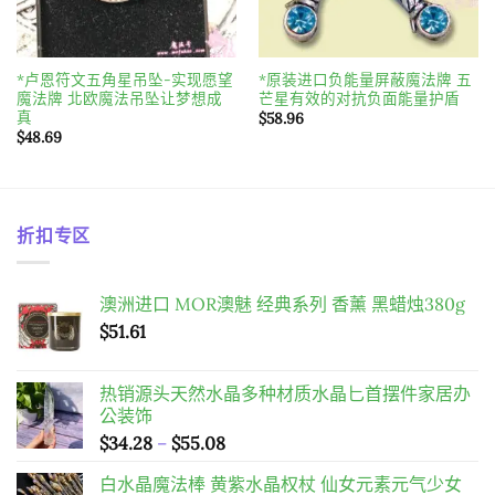
*卢恩符文五角星吊坠-实现愿望
*原装进口负能量屏蔽魔法牌 五
魔法牌 北欧魔法吊坠让梦想成
芒星有效的对抗负面能量护盾
真
$
58.96
$
48.69
折扣专区
澳洲进口 MOR澳魅 经典系列 香薰 黑蜡烛380g
$
51.61
热销源头天然水晶多种材质水晶匕首摆件家居办
公装饰
價
$
34.28
–
$
55.08
格
白水晶魔法棒 黄紫水晶权杖 仙女元素元气少女
範