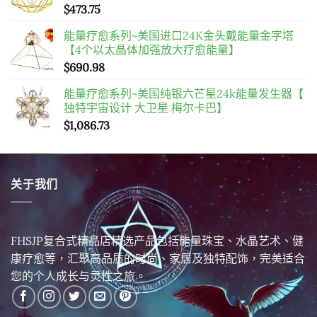
$
473.75
能量疗愈系列~美国进口24K金头戴能量金字塔
【4个以太晶体加强放大疗愈能量】
$
690.98
能量疗愈系列~美国纯银六芒星24k能量发生器【
独特宇宙设计 大卫星 梅尔卡巴】
$
1,086.73
关于我们
FHSJP复合式精品店精选产品包括能量珠宝、水晶艺术、健
康疗愈等，汇聚高品质的时尚、家居及独特配饰，完美适合
您的个人成长与灵性之旅。