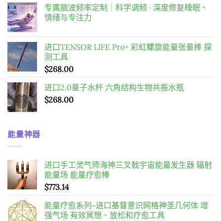
专属脑波频率定制｜科学调频 · 深度修复睡眠、
價
價
情绪与专注力
格：
格：
$598.00。
$458.00。
进口TENSOR LIFE Pro+ 彩虹螺旋能量张量棒 探
测工具
$
268.00
进口2.0量子水杯 六角结构生物共振水瓶
$
268.00
能量神器
进口手工灵气师海神三叉戟宇宙能量发生器 辐射
能量场 能量疗愈棒
$
773.14
能量疗愈系列~进口基督意识网格神圣几何体 增
强气场 有效冥想、放松和疗愈工具