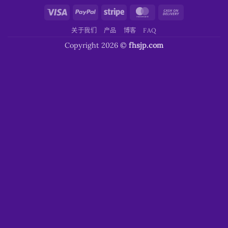
Visa
PayPal
Stripe
MasterCard
Cash
On
关于我们
产品
博客
FAQ
Delivery
Copyright 2026 ©
fhsjp.com