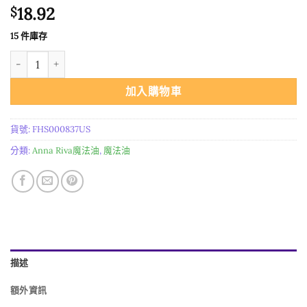
18.92
$
15 件庫存
美国Anna Riva魔法油 Jupiter 木星 获得 财富 荣誉 胜利 宁静 數量
加入購物車
貨號:
FHS000837US
分類:
Anna Riva魔法油
,
魔法油
描述
額外資訊