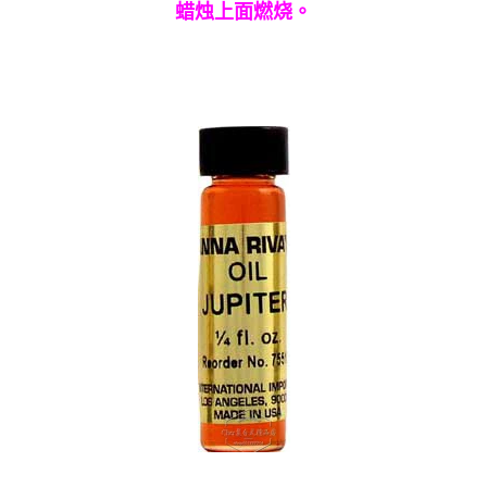
蜡烛上面燃烧。