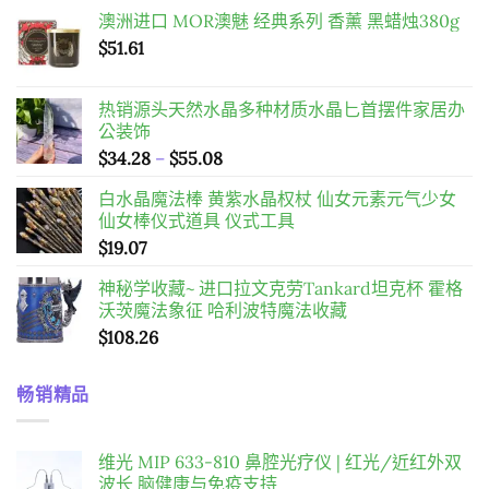
澳洲进口 MOR澳魅 经典系列 香薰 黑蜡烛380g
$
51.61
热销源头天然水晶多种材质水晶匕首摆件家居办
公装饰
價
$
34.28
–
$
55.08
格
白水晶魔法棒 黄紫水晶权杖 仙女元素元气少女
範
仙女棒仪式道具 仪式工具
圍：
$
19.07
$34.28
到
神秘学收藏~ 进口拉文克劳Tankard坦克杯 霍格
$55.08
沃茨魔法象征 哈利波特魔法收藏
$
108.26
畅销精品
维光 MIP 633-810 鼻腔光疗仪 | 红光/近红外双
波长 脑健康与免疫支持