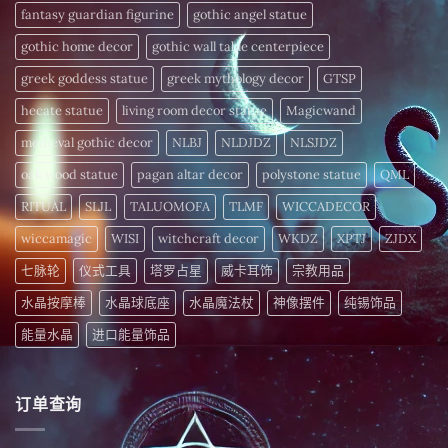
〉
胞
fantasy guardian figurine
gothic angel statue
中
注
入
gothic home decor
gothic wall table centerpiece
活
力〉
中
greek goddess statue
greek mythology decor
GTSP
hecate statue
living room decor statue
Magicwand
medieval gothic decor
NLBJ
NLDJDZ
NLSJDZ
oak wood statue
pagan altar decor
polystone statue
QML
RITUAL
SLJL
TALUOMOFA
TLMF
WICCADECOR
wiccamagic
WISI
witchcraft decor
WKDZ
XPTJ
ZJDX
七脉轮
仪式工具
塔罗占星
威卡耳饰
宗教用品
水晶按摩棒
水晶球底座
水晶魔法杖
神像摆件
纯锡饰品
能量水晶
进口能量饰品
订单查询