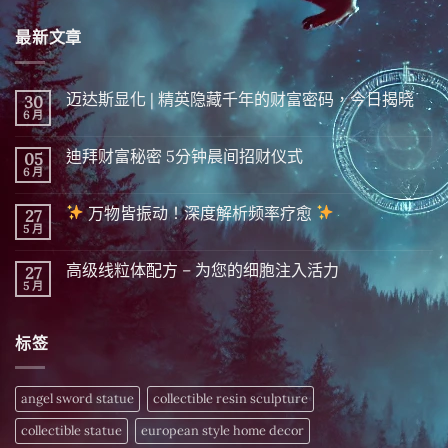
最新文章
迈达斯显化 | 精英隐藏千年的财富密码，今日揭晓
30
6 月
在
尚
〈迈
無
达
留
迪拜财富秘密 5分钟晨间招财仪式
05
斯
言
显
6 月
在
尚
化
〈迪
無
|
拜
留
精
万物皆振动！深度解析频率疗愈
27
财
言
英
富
5 月
在
尚
隐
秘
〈
無
藏
密 5
留
千
分
高级线粒体配方 – 为您的细胞注入活力
27
万
言
年
钟
物
5 月
的
在
尚
晨
皆
财
〈高
無
间
振
富
级
留
招
动！
密
线
言
财
深
标签
码，
粒
仪
度
今
体
式〉
解
日
配
中
析
揭
方
频
晓〉
–
angel sword statue
collectible resin sculpture
率
中
为
疗
您
愈
collectible statue
european style home decor
的
细