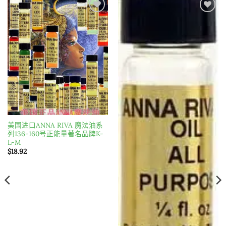
Add to
Add to
wishlist
wishlist
美国进口ANNA RIVA 魔法油系
列136-160号正能量著名品牌K-
L-M
$
18.92