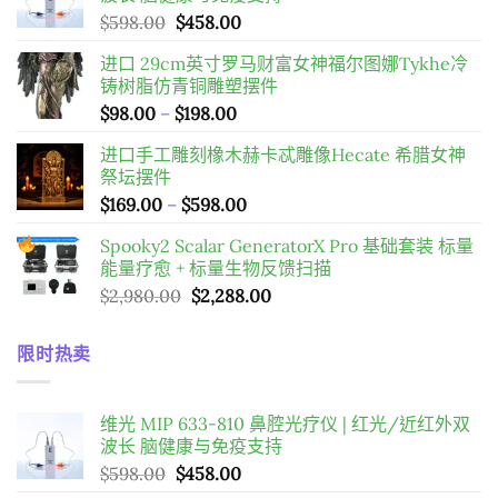
原
目
$
598.00
$
458.00
始
前
进口 29cm英寸罗马财富女神福尔图娜Tykhe冷
價
價
铸树脂仿青铜雕塑摆件
格：
格：
價
$
98.00
–
$
198.00
$598.00。
$458.00。
格
进口手工雕刻橡木赫卡忒雕像Hecate 希腊女神
範
祭坛摆件
圍：
價
$
169.00
–
$
598.00
$98.00
格
到
Spooky2 Scalar GeneratorX Pro 基础套装
标量
範
$198.00
能量疗愈 + 标量生物反馈扫描
圍：
原
目
$
2,980.00
$
2,288.00
$169.00
始
前
到
價
價
$598.00
限时热卖
格：
格：
$2,980.00。
$2,288.00。
维光 MIP 633-810 鼻腔光疗仪 | 红光/近红外双
波长 脑健康与免疫支持
原
目
$
598.00
$
458.00
始
前