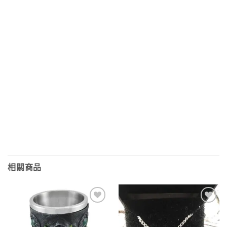
相關商品
Add to
Add to
wishlist
wishlist