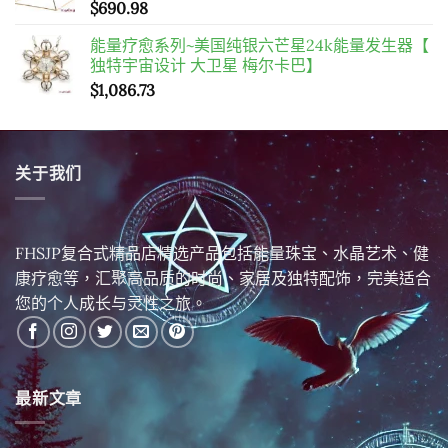
$
690.98
能量疗愈系列~美国纯银六芒星24k能量发生器【
独特宇宙设计 大卫星 梅尔卡巴】
$
1,086.73
关于我们
FHSJP复合式精品店精选产品包括能量珠宝、水晶艺术、健
康疗愈等，汇聚高品质的时尚、家居及独特配饰，完美适合
您的个人成长与灵性之旅。
最新文章