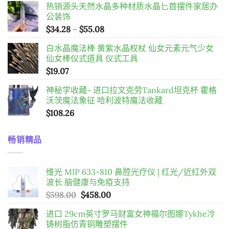
热销源头天然水晶多种材质水晶匕首摆件家居办
公装饰
價
$
34.28
–
$
55.08
格
白水晶魔法棒 黄紫水晶权杖 仙女元素元气少女
範
仙女棒仪式道具 仪式工具
圍：
$
19.07
$34.28
到
神秘学收藏~ 进口拉文克劳Tankard坦克杯 霍格
$55.08
沃茨魔法象征 哈利波特魔法收藏
$
108.26
畅销精品
维光 MIP 633-810 鼻腔光疗仪 | 红光/近红外双
波长 脑健康与免疫支持
原
目
$
598.00
$
458.00
始
前
进口 29cm英寸罗马财富女神福尔图娜Tykhe冷
價
價
铸树脂仿青铜雕塑摆件
格：
格：