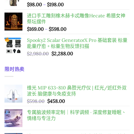
價
$
98.00
–
$
198.00
$598.00。
$458.00。
格
进口手工雕刻橡木赫卡忒雕像Hecate 希腊女神
範
祭坛摆件
圍：
價
$
169.00
–
$
598.00
$98.00
格
到
Spooky2 Scalar GeneratorX Pro 基础套装
标量
範
$198.00
能量疗愈 + 标量生物反馈扫描
圍：
原
目
$
2,980.00
$
2,288.00
$169.00
始
前
到
價
價
$598.00
限时热卖
格：
格：
$2,980.00。
$2,288.00。
维光 MIP 633-810 鼻腔光疗仪 | 红光/近红外双
波长 脑健康与免疫支持
原
目
$
598.00
$
458.00
始
前
专属脑波频率定制｜科学调频 · 深度修复睡眠、
價
價
情绪与专注力
格：
格：
$598.00。
$458.00。