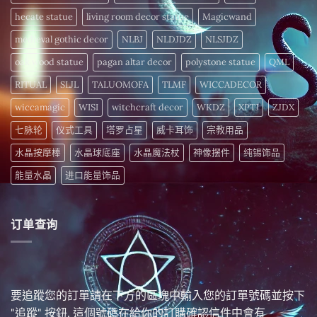
hecate statue
living room decor statue
Magicwand
medieval gothic decor
NLBJ
NLDJDZ
NLSJDZ
oak wood statue
pagan altar decor
polystone statue
QML
RITUAL
SLJL
TALUOMOFA
TLMF
WICCADECOR
wiccamagic
WISI
witchcraft decor
WKDZ
XPTJ
ZJDX
七脉轮
仪式工具
塔罗占星
威卡耳饰
宗教用品
水晶按摩棒
水晶球底座
水晶魔法杖
神像摆件
纯锡饰品
能量水晶
进口能量饰品
订单查询
要追蹤您的訂單請在下方的區塊中輸入您的訂單號碼並按下
"追蹤" 按鈕. 這個號碼在給你的訂購確認信件中會有