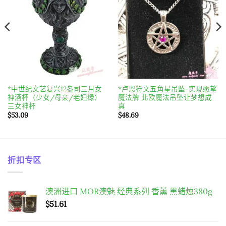
*中世纪文艺复兴12盎司三月女
*卢恩符文五角星吊坠-实现愿望
神酒杯（少女/母亲/老妇绿）
魔法牌 北欧魔法吊坠让梦想成
三女神杯
真
$
53.09
$
48.69
折扣专区
澳洲进口 MOR澳魅 经典系列 香薰 黑蜡烛380g
$
51.61