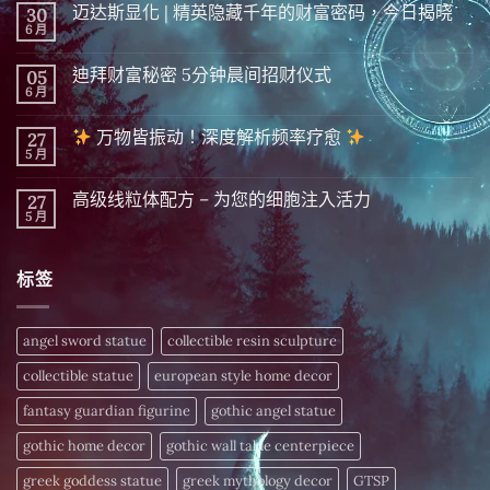
迈达斯显化 | 精英隐藏千年的财富密码，今日揭晓
30
6 月
在
尚
〈迈
無
达
留
迪拜财富秘密 5分钟晨间招财仪式
05
斯
言
显
6 月
在
尚
化
〈迪
無
|
拜
留
精
万物皆振动！深度解析频率疗愈
27
财
言
英
富
5 月
在
尚
隐
秘
〈
無
藏
密 5
留
千
分
高级线粒体配方 – 为您的细胞注入活力
27
万
言
年
钟
物
5 月
的
在
尚
晨
皆
财
〈高
無
间
振
富
级
留
招
动！
密
线
言
财
深
标签
码，
粒
仪
度
今
体
式〉
解
日
配
中
析
揭
方
频
晓〉
–
angel sword statue
collectible resin sculpture
率
中
为
疗
您
愈
collectible statue
european style home decor
的
细
〉
胞
fantasy guardian figurine
gothic angel statue
中
注
入
gothic home decor
gothic wall table centerpiece
活
力〉
中
greek goddess statue
greek mythology decor
GTSP