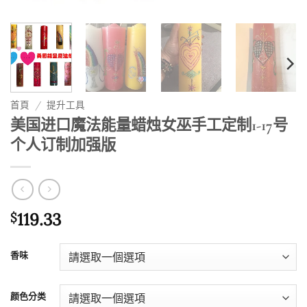
首頁
/
提升工具
美国进口魔法能量蜡烛女巫手工定制1-17号
个人订制加强版
119.33
$
香味
颜色分类