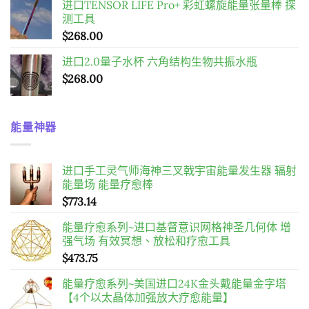
进口TENSOR LIFE Pro+ 彩虹螺旋能量张量棒 探
测工具
$
268.00
进口2.0量子水杯 六角结构生物共振水瓶
$
268.00
能量神器
进口手工灵气师海神三叉戟宇宙能量发生器 辐射
能量场 能量疗愈棒
$
773.14
能量疗愈系列~进口基督意识网格神圣几何体 增
强气场 有效冥想、放松和疗愈工具
$
473.75
能量疗愈系列~美国进口24K金头戴能量金字塔
【4个以太晶体加强放大疗愈能量】