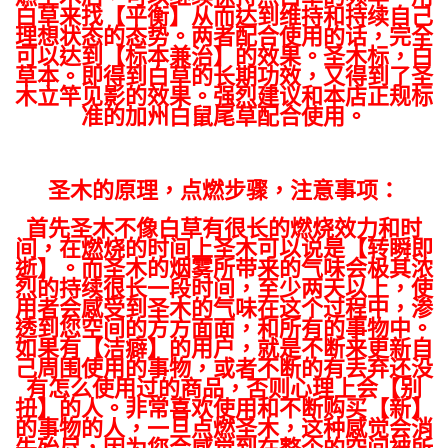
白草来找【平衡】从而达到维持和持续自己
理想状态的态势。两者配合使用的话，完全
可以达到【标本兼治】的效果。圣木标，白
草本。即得到白草的长期功效，又得到了圣
木立竿见影的效果。强烈建议和本店正规标
准的加州白鼠尾草配合使用。
圣木的原理，点燃步骤，注意事项：
首先圣木不像白草有很长的燃烧效力和时
间，在燃烧的时间上圣木可以说是【转瞬即
逝】。而圣木的烟雾所带来的气味会极其浓
烈的持续很长一段时间，至少两天以上，使
用者会感受到圣木的气味在这个过程中，渗
透到您空间的方方面面，和所有的事物中。
如果有【洁癖】的用户，就是不断来更新自
己周围使用的事物，或者不断的有丢弃还没
有怎么使用过的商品，否则心理上会【别
扭】的人。非常喜欢使用和不断购买【新】
的事物的人，一旦点燃圣木，这种感觉会消