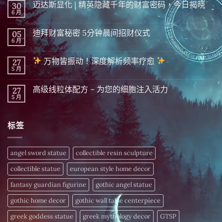
迈达斯显化 | 精英隐藏千年的财富密码，今日揭晓
30
6 月
在
尚
〈迈
無
达
留
迪拜财富秘密 5分钟晨间招财仪式
05
斯
言
显
6 月
在
尚
化
〈迪
無
|
拜
留
精
万物皆振动！深度解析频率疗愈
27
财
言
英
富
5 月
在
尚
隐
秘
〈
無
藏
密 5
留
千
分
高级线粒体配方 – 为您的细胞注入活力
27
万
言
年
钟
物
5 月
的
在
尚
晨
皆
财
〈高
無
间
振
富
级
留
招
动！
密
线
言
财
深
标签
码，
粒
仪
度
今
体
式〉
解
日
配
中
析
揭
方
频
晓〉
–
angel sword statue
collectible resin sculpture
率
中
为
疗
您
愈
collectible statue
european style home decor
的
细
〉
胞
fantasy guardian figurine
gothic angel statue
中
注
入
gothic home decor
gothic wall table centerpiece
活
力〉
中
greek goddess statue
greek mythology decor
GTSP