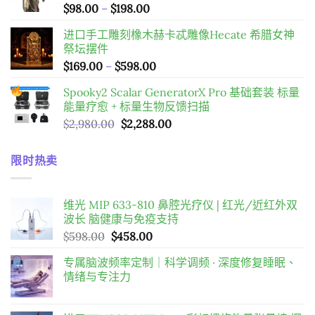
價
$
98.00
–
$
198.00
$598.00。
$458.00。
格
进口手工雕刻橡木赫卡忒雕像Hecate 希腊女神
範
祭坛摆件
圍：
價
$
169.00
–
$
598.00
$98.00
格
到
Spooky2 Scalar GeneratorX Pro 基础套装
标量
範
$198.00
能量疗愈 + 标量生物反馈扫描
圍：
原
目
$
2,980.00
$
2,288.00
$169.00
始
前
到
價
價
$598.00
限时热卖
格：
格：
$2,980.00。
$2,288.00。
维光 MIP 633-810 鼻腔光疗仪 | 红光/近红外双
波长 脑健康与免疫支持
原
目
$
598.00
$
458.00
始
前
专属脑波频率定制｜科学调频 · 深度修复睡眠、
價
價
情绪与专注力
格：
格：
$598.00。
$458.00。