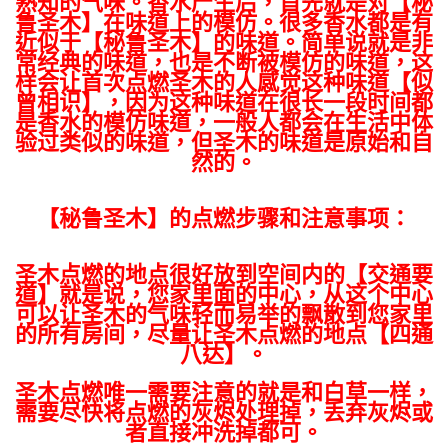
熟知的气味。香水产生后，首先就是对【秘
鲁圣木】在味道上的模仿。很多香水都是有
近似于【秘鲁圣木】的味道。简单说就是非
常经典的味道，也是不断被模仿的味道，这
样会让首次点燃圣木的人感觉这种味道【似
曾相识】，因为这种味道在很长一段时间都
是香水的模仿味道，一般人都会在生活中体
验过类似的味道，但圣木的味道是原始和自
然的。
【秘鲁圣木】的点燃步骤和注意事项：
圣木点燃的地点很好放到空间内的【交通要
道】就是说，您家里面的中心，从这个中心
可以让圣木的气味轻而易举的飘散到您家里
的所有房间，尽量让圣木点燃的地点【四通
八达】。
圣木点燃唯一需要注意的就是和白草一样，
需要尽快将点燃的灰烬处理掉，丢弃灰烬或
者直接冲洗掉都可。