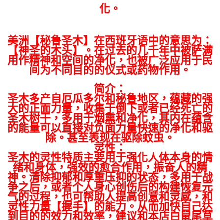
化。
美洲【秘鲁圣木】在
西班牙语中的意思为：
【神圣的木头】。在过去的几千年中被萨满
用作精神和空间的净化，也被广泛应用于民
间为不同目的的仪式或药物作用。
简介：
圣木多产自厄瓜多尔和秘鲁地区，蕴藏的强
大的正面力量，收集于倒下或者已经死亡的
圣木树干，多用于烟熏和净化，其内在蕴含
的能量可以直接对负面力量快速的净化和驱
除。甚至表现在驱除蚊虫。
灵性：
圣木的灵性特质主要用于强化人体本身的情
绪和身体，强效的愈合作用，振奋人的精
神。清除抑郁和厚重压抑的状态，多用于战
争之后，或者个人身心创伤后的构建恢复元
气的过程，也可帮助人提高创意和灵感，和
灵性力量【握手】的能力。从而加快自己达
到目的的效力和效率，建议和本店白鼠尾草