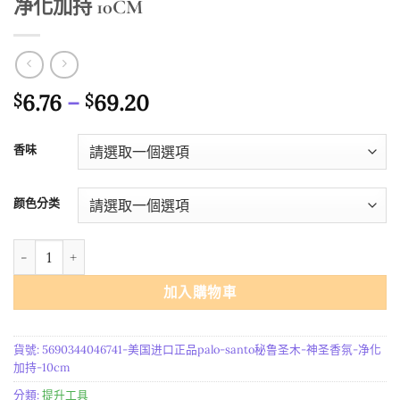
净化加持 10CM
價
6.76
–
69.20
$
$
格
範
香味
圍：
$6.76
颜色分类
到
$69.20
美国进口正品Palo Santo秘鲁圣木 神圣香氛 净化加持 10CM 數量
加入購物車
貨號:
5690344046741-美国进口正品palo-santo秘鲁圣木-神圣香氛-净化
加持-10cm
分類:
提升工具