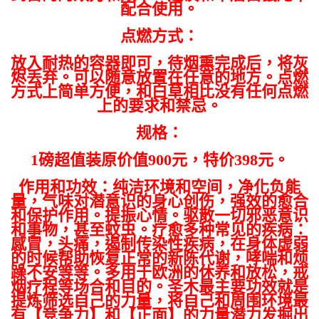
配合使用。
点燃方式：
放入耐热的容器即可，待烟熏完成后，将灰
烬丢弃。可以随意放置在任意的地方。点燃
方式上简单方便，和白草相比没有任何点燃
上的要求和禁忌。
规格：
1磅超值装原价值900元，特价398元。
作用和功效：纯
洁环境和空间，净化负能
量，气味对潜意识的身心创伤，强效的愈合
和保护作用。提振心情。驱散一切邪恶意识
和事物，甚至蚊虫。疗愈多种常见的疾病：
感冒，头痛，遏制传染性疾病，在身体虚弱
的时候帮助恢复正常的新陈代谢，哮喘和烦
躁不安等等。多用于欧洲的休养和放松，戒
烟疗程等场合和目的。圣木最主要功效就是
提炼筛选自己的力量，将自己和周围环境最
有【竞争力】和【正面】的力量潜力发掘出