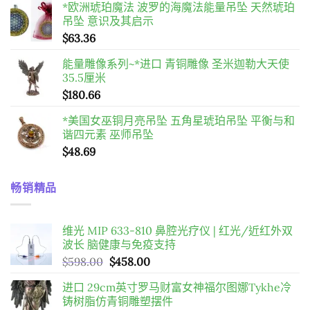
*欧洲琥珀魔法 波罗的海魔法能量吊坠 天然琥珀
吊坠 意识及其启示
$
63.36
能量雕像系列~*进口 青铜雕像 圣米迦勒大天使
35.5厘米
$
180.66
*美国女巫铜月亮吊坠 五角星琥珀吊坠 平衡与和
谐四元素 巫师吊坠
$
48.69
畅销精品
维光 MIP 633-810 鼻腔光疗仪 | 红光/近红外双
波长 脑健康与免疫支持
原
目
$
598.00
$
458.00
始
前
进口 29cm英寸罗马财富女神福尔图娜Tykhe冷
價
價
铸树脂仿青铜雕塑摆件
格：
格：