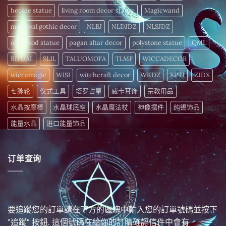
hecate statue
living room decor statue
Magicwand
medieval gothic decor
NLBJ
NLDJDZ
NLSJDZ
oak wood statue
pagan altar decor
polystone statue
QML
RITUAL
SLJL
TALUOMOFA
TLMF
WICCADECOR
wiccamagic
WISI
witchcraft decor
WKDZ
XPTJ
ZJDX
七脉轮
仪式工具
塔罗占星
威卡耳饰
宗教用品
水晶按摩棒
水晶球底座
水晶魔法杖
神像摆件
纯锡饰品
能量水晶
进口能量饰品
订单查询
要追蹤您的訂單請在下方的區塊中輸入您的訂單號碼並按下
"追蹤" 按鈕. 這個號碼在給你的訂購確認信件中會有