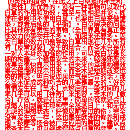
的灵性的植物，在此之上白草是的神圣和
【灵性】是优异的，没有一种事物可以取代
白草的作用和功效，甚至与其相提并论。即
使在驱魔中不使用白草，也要用白草来做铺
垫，或者后续的【平衡】。白草解决的问题
比其他所有灵性的事物（全世界具有真正灵
性效力的事物并不多。）加起来还要多。因
为白草的效力问题导致白草出现在几乎所有
有【反常现象】发生的场合。而圣木只是单
一对人本身的加强的作用，可以说白草是长
期的构建一个稳重安全的未来，驱除邪恶的
效果会很快显示出来，但未来的幸福构建效
果会慢慢的显示出来。而圣木是短期改变运
势的首选。坦白说如果运气是巧合的话，那
么圣木促成这种巧合的几率是最大的。好的
事情发生在【圣木】点燃后的一段时间的几
率几乎可以用【神奇】来形容。圣木的【愈
合】疗效，就是在这里，简单的说就是会让
点燃人回到童年那种完全蒸蒸日上，和无忧
无虑的理想状态，好像以前受过的伤，完全
没有发生过一样，这也是在欧洲的修养和戒
烟，按摩等场合被广泛应用的原因。建议点
燃圣木后，可以继续保持点白草的频率。用