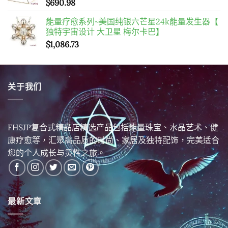
$
690.98
能量疗愈系列~美国纯银六芒星24k能量发生器【
独特宇宙设计 大卫星 梅尔卡巴】
$
1,086.73
关于我们
FHSJP复合式精品店精选产品包括能量珠宝、水晶艺术、健
康疗愈等，汇聚高品质的时尚、家居及独特配饰，完美适合
您的个人成长与灵性之旅。
最新文章