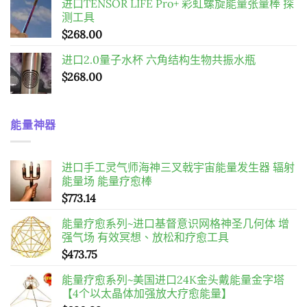
进口TENSOR LIFE Pro+ 彩虹螺旋能量张量棒 探
测工具
$
268.00
进口2.0量子水杯 六角结构生物共振水瓶
$
268.00
能量神器
进口手工灵气师海神三叉戟宇宙能量发生器 辐射
能量场 能量疗愈棒
$
773.14
能量疗愈系列~进口基督意识网格神圣几何体 增
强气场 有效冥想、放松和疗愈工具
$
473.75
能量疗愈系列~美国进口24K金头戴能量金字塔
【4个以太晶体加强放大疗愈能量】