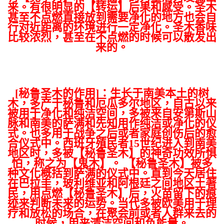
来。有很明显的【转运】后果和感受。圣木
甚至不点燃直接放到需要净化的地方也会自
行对近距离的环境进行一定净化。圣木香味
比较浓烈，甚至在不点燃的时候可以散发出
来的。
[秘鲁圣木的作用]：生长于南美本土的树
木，多产于秘鲁和厄瓜多尔地区，自古以来
被用于净化和纯洁空间，多被来自安第斯山
脉和南美的萨满和先知用作纯洁或净化的仪
式。也多用于战争之后或者家庭创伤后的愈
合仪式中。西班牙殖民者15世纪进入到南美
地区时，多被【秘鲁圣木】的神奇功效所惧
怕，称之为【鬼木】。 【秘鲁圣木】被多
种文化概括到萨满的仪式中。直到今天居住
在巴拉圭，玻利维亚和阿根廷之间地区土著
民，用点燃【秘鲁圣木】后，火苗留下的痕
迹来判断未来的运势。当代多被欧美用于理
疗和放松的场合，在聚会前或者人群来去的
时候，用来清洁空间和负能量。