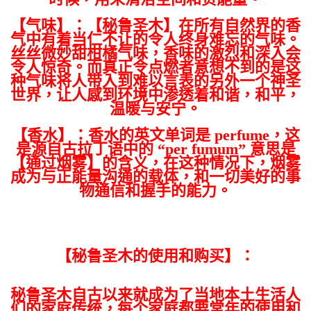
【气味】：【秘鲁圣木】在所有自然界的香
气中有着当仁不让的令人终身难忘的气味。
丝丝微妙甜柑橘气味，香味的激烈和深入会
令人惊奇。而真正令点燃者意想不到的是这
种气味将人带入到难以言表的另外一个神圣
世界，让人感到环境中渗透着和谐，和平，
温暖与安宁。
【香水】：香水的英文单词是 perfume，这
是源自古拉丁语中的 “per fumum” 意思是
【通过烟雾】的含义，在这种情况下，烟雾
成为与正能量沟通的载体，和一切美好的事
物通信和握手的能力。
【秘鲁圣木的使用和购买】：
秘鲁圣木自古以来就成为了当地本土生活人
们的家庭传统，每个家庭都要常年的使用和