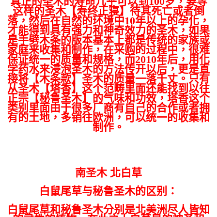
真正的圣木的寿命几乎可以到100岁，要等
这样的圣木【寿终正寝】待其死亡或者倒
落，然后在自然的环境中10年以上的孕化，
才能得到具有强力和神奇效力的圣木，如果
是手劈木条的版本基本上都是传统的家族或
家庭来收集和制作，在采购的过程中，很难
保证统一的质量和规格，而2010年后，用化
学药水来浸泡圣木的方法传开以后，更是直
接将【木条款】圣木的质量一落千丈。只有
从圣木【塔香】这个范畴里面还能找到以往
正宗【秘鲁圣木】的气味和功效，塔香这个
类别里面由于很多厂商有自己的合作或者拥
有的土地，多销往欧洲，可以统一的收集和
制作。
南圣木 北白草
白鼠尾草与秘鲁圣木的区别：
白鼠尾草和秘鲁圣木分别是北美洲尽人皆知