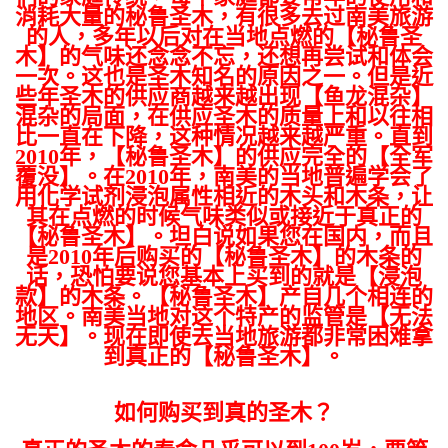
消耗大量的秘鲁圣木，有很多去过南美旅游
的人，多年以后对在当地点燃的【秘鲁圣
木】的气味还念念不忘，还想再尝试和体会
一次。这也是圣木知名的原因之一。但是近
些年圣木的供应商越来越出现【鱼龙混杂】
混杂的局面，在供应圣木的质量上和以往相
比一直在下降，这种情况越来越严重。直到
2010年，【秘鲁圣木】的供应完全的【全军
覆没】。在2010年，南美的当地普遍学会了
用化学试剂浸泡属性相近的木头和木条，让
其在点燃的时候气味类似或接近于真正的
【秘鲁圣木】。坦白说如果您在国内，而且
是2010年后购买的【秘鲁圣木】的木条的
话，恐怕要说您基本上买到的就是【浸泡
款】的木条。【秘鲁圣木】产自几个相连的
地区。南美当地对这个特产的监管是【无法
无天】。现在即使去当地旅游都非常困难拿
到真正的【秘鲁圣木】。
如何购买到真的圣木？