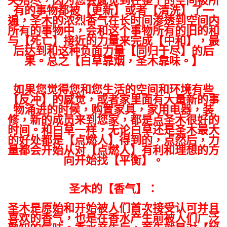
失殆尽，因为您会感觉到在整个的空间被所
有的事物都被【更新】或者【清洗】了一
遍，圣木的浓烈香气在长时间渗透到空间内
所有的事物中，会和这个事物所有的旧的和
与【死亡】接近的力量来完成【中和】，最
后达到和这种负面力量【同归于尽】的后
果。总之【白草靠烟，圣木靠味。】
如果您觉得您和您生活的空间和环境有些
【反冲】的感觉，或者家里面有大量新的事
物涌进的时候，购置家具，家用电器，装
修，新的成员来到您家，都是点圣木很好的
时间。和白草一样，无论白草还是圣木最大
的好处都是【点燃人】得到的，点然后，力
量都会开始从对【点燃人】有利和理想的方
向开始找【平衡】。
圣木的【香气】：
圣木是原始和开始被人们首次接受认可并且
喜欢的香气，也是在香水产生前被人们广泛