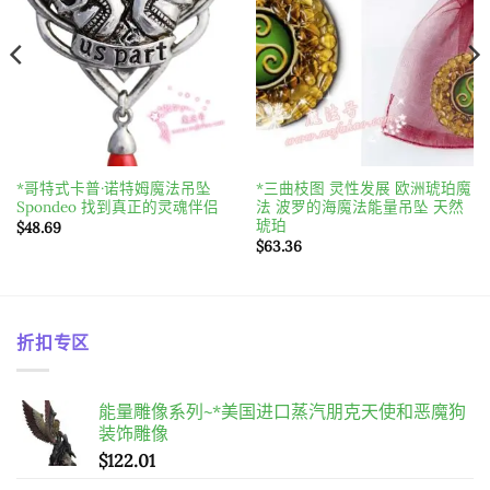
*哥特式卡普·诺特姆魔法吊坠
*三曲枝图 灵性发展 欧洲琥珀魔
Spondeo 找到真正的灵魂伴侣
法 波罗的海魔法能量吊坠 天然
琥珀
$
48.69
$
63.36
折扣专区
能量雕像系列~*美国进口蒸汽朋克天使和恶魔狗
装饰雕像
$
122.01