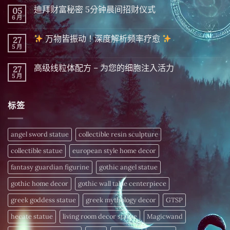
达
留
迪拜财富秘密 5分钟晨间招财仪式
05
斯
言
显
6 月
在
尚
化
〈迪
無
|
拜
留
精
万物皆振动！深度解析频率疗愈
27
财
言
英
富
5 月
在
尚
隐
秘
〈
無
藏
密 5
留
千
分
高级线粒体配方 – 为您的细胞注入活力
27
万
言
年
钟
物
5 月
的
在
尚
晨
皆
财
〈高
無
间
振
富
级
留
招
动！
密
线
言
财
深
标签
码，
粒
仪
度
今
体
式〉
解
日
配
中
析
揭
方
频
晓〉
–
angel sword statue
collectible resin sculpture
率
中
为
疗
您
愈
collectible statue
european style home decor
的
细
〉
胞
fantasy guardian figurine
gothic angel statue
中
注
入
gothic home decor
gothic wall table centerpiece
活
力〉
中
greek goddess statue
greek mythology decor
GTSP
hecate statue
living room decor statue
Magicwand