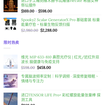
进口手工雕刻橡木赫卡忒雕像Hecate 希腊女神
範
祭坛摆件
圍：
價
$
169.00
–
$
598.00
$98.00
格
到
Spooky2 Scalar GeneratorX Pro 基础套装
标量
範
$198.00
能量疗愈 + 标量生物反馈扫描
圍：
原
目
$
2,980.00
$
2,288.00
$169.00
始
前
到
價
價
$598.00
限时热卖
格：
格：
$2,980.00。
$2,288.00。
维光 MIP 633-810 鼻腔光疗仪 | 红光/近红外双
波长 脑健康与免疫支持
原
目
$
598.00
$
458.00
始
前
专属脑波频率定制｜科学调频 · 深度修复睡眠、
價
價
情绪与专注力
格：
格：
$598.00。
$458.00。
进口TENSOR LIFE Pro+ 彩虹螺旋能量张量棒 探
测工具