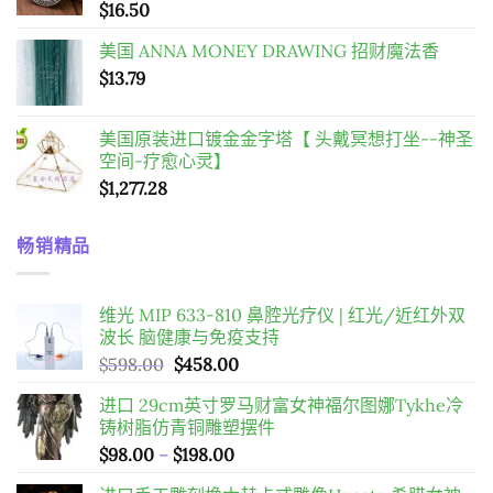
$
16.50
$54.00。
$27.00。
美国 ANNA MONEY DRAWING 招财魔法香
$
13.79
美国原装进口镀金金字塔【 头戴冥想打坐--神圣
空间-疗愈心灵】
$
1,277.28
畅销精品
维光 MIP 633-810 鼻腔光疗仪 | 红光/近红外双
波长 脑健康与免疫支持
原
目
$
598.00
$
458.00
始
前
进口 29cm英寸罗马财富女神福尔图娜Tykhe冷
價
價
铸树脂仿青铜雕塑摆件
格：
格：
價
$
98.00
–
$
198.00
$598.00。
$458.00。
格