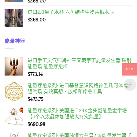
$
268.00
进口2.0量子水杯 六角结构生物共振水瓶
$
268.00
能量神器
进口手工灵气师海神三叉戟宇宙能量发生器 辐射
能量场 能量疗愈棒
USD
$
773.14
能量疗愈系列~进口基督意识网格神圣几何体 增
强气场 有效冥想、放松和疗愈工具
$
473.75
能量疗愈系列~美国进口24K金头戴能量金字塔
【4个以太晶体加强放大疗愈能量】
$
690.98
能量疗愈系列~美国纯银六芒星24k能量发生器【