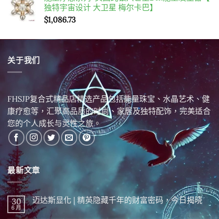
独特宇宙设计 大卫星 梅尔卡巴】
$
1,086.73
关于我们
FHSJP复合式精品店精选产品包括能量珠宝、水晶艺术、健
康疗愈等，汇聚高品质的时尚、家居及独特配饰，完美适合
您的个人成长与灵性之旅。
最新文章
迈达斯显化 | 精英隐藏千年的财富密码，今日揭晓
30
6 月
在
尚
〈迈
無