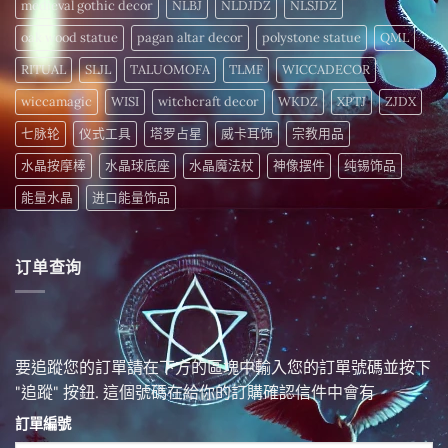
medieval gothic decor
NLBJ
NLDJDZ
NLSJDZ
oak wood statue
pagan altar decor
polystone statue
QML
RITUAL
SLJL
TALUOMOFA
TLMF
WICCADECOR
wiccamagic
WISI
witchcraft decor
WKDZ
XPTJ
ZJDX
七脉轮
仪式工具
塔罗占星
威卡耳饰
宗教用品
水晶按摩棒
水晶球底座
水晶魔法杖
神像摆件
纯锡饰品
能量水晶
进口能量饰品
订单查询
要追蹤您的訂單請在下方的區塊中輸入您的訂單號碼並按下
"追蹤" 按鈕. 這個號碼在給你的訂購確認信件中會有
訂單編號