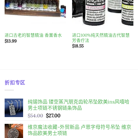
进口100%纯天然精油古代智慧
进口古老的智慧精油 香薰香水
芳香疗法
$
13.99
$
18.55
折扣专区
纯锡饰品 镂空蒸汽朋克齿轮吊坠欧美ins风嘻哈
男士项链不锈钢链条饰品
原
目
$
54.00
$
27.00
始
前
维京魔法收藏~外贸新品 卢恩字母符号吊坠 维京
價
價
饰品欧美男士项链
格：
格：