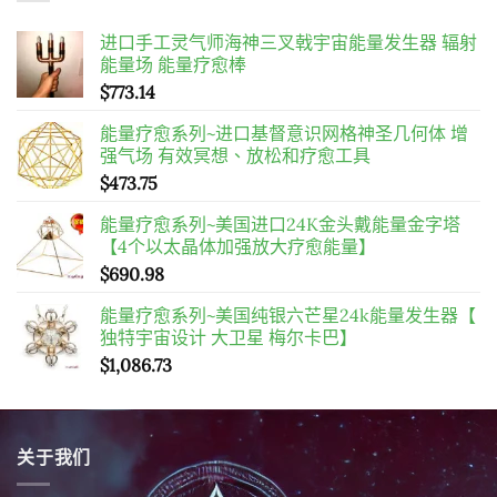
进口手工灵气师海神三叉戟宇宙能量发生器 辐射
能量场 能量疗愈棒
$
773.14
能量疗愈系列~进口基督意识网格神圣几何体 增
强气场 有效冥想、放松和疗愈工具
$
473.75
能量疗愈系列~美国进口24K金头戴能量金字塔
【4个以太晶体加强放大疗愈能量】
$
690.98
能量疗愈系列~美国纯银六芒星24k能量发生器【
独特宇宙设计 大卫星 梅尔卡巴】
$
1,086.73
关于我们