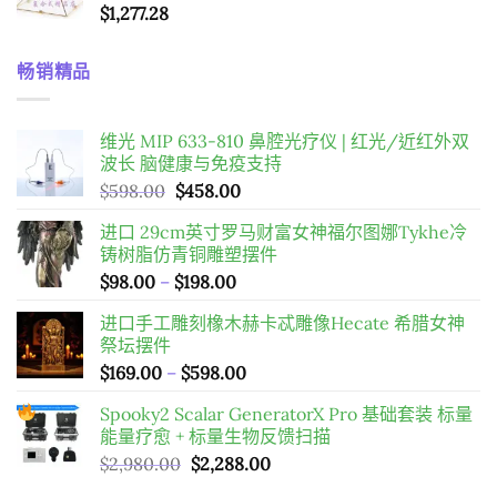
$
1,277.28
畅销精品
维光 MIP 633-810 鼻腔光疗仪 | 红光/近红外双
波长 脑健康与免疫支持
原
目
$
598.00
$
458.00
始
前
进口 29cm英寸罗马财富女神福尔图娜Tykhe冷
價
價
铸树脂仿青铜雕塑摆件
格：
格：
價
$
98.00
–
$
198.00
$598.00。
$458.00。
格
进口手工雕刻橡木赫卡忒雕像Hecate 希腊女神
範
祭坛摆件
圍：
價
$
169.00
–
$
598.00
$98.00
格
到
Spooky2 Scalar GeneratorX Pro 基础套装
标量
範
$198.00
能量疗愈 + 标量生物反馈扫描
圍：
原
目
$
2,980.00
$
2,288.00
$169.00
始
前
到