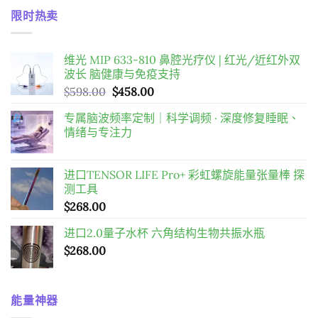
價
價
$598.00
限时热卖
格：
格：
$2,980.00。
$2,288.00。
维光 MIP 633-810 鼻腔光疗仪 | 红光/近红外双
波长 脑健康与免疫支持
原
目
$
598.00
$
458.00
始
前
专属脑波频率定制｜科学调频 · 深度修复睡眠、
價
價
情绪与专注力
格：
格：
$598.00。
$458.00。
进口TENSOR LIFE Pro+ 彩虹螺旋能量张量棒 探
测工具
$
268.00
进口2.0量子水杯 六角结构生物共振水瓶
$
268.00
能量神器