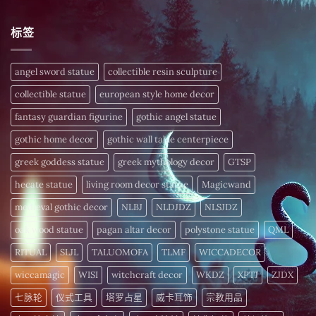
皆
财
〈高
無
间
振
富
级
留
招
动！
密
线
言
财
深
标签
码，
粒
仪
度
今
体
式〉
解
日
配
中
析
揭
方
频
晓〉
–
angel sword statue
collectible resin sculpture
率
中
为
疗
您
愈
collectible statue
european style home decor
的
细
〉
胞
fantasy guardian figurine
gothic angel statue
中
注
入
gothic home decor
gothic wall table centerpiece
活
力〉
中
greek goddess statue
greek mythology decor
GTSP
hecate statue
living room decor statue
Magicwand
medieval gothic decor
NLBJ
NLDJDZ
NLSJDZ
oak wood statue
pagan altar decor
polystone statue
QML
RITUAL
SLJL
TALUOMOFA
TLMF
WICCADECOR
wiccamagic
WISI
witchcraft decor
WKDZ
XPTJ
ZJDX
七脉轮
仪式工具
塔罗占星
威卡耳饰
宗教用品