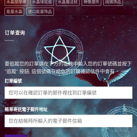
水晶按摩棒
水晶球底座
水晶魔法杖
神像摆件
纯锡饰品
能量水晶
进口能量饰品
订单查询
要追蹤您的訂單請在下方的區塊中輸入您的訂單號碼並按下
"追蹤" 按鈕. 這個號碼在給你的訂購確認信件中會有
訂單編號
帳單寄送電子郵件地址