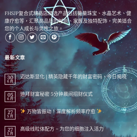
FHSJP复合式精品店精选产品包括能量珠宝、水晶艺术、健
康疗愈等，汇聚高品质的时尚、家居及独特配饰，完美适合
您的个人成长与灵性之旅。
最新文章
迈达斯显化 | 精英隐藏千年的财富密码，今日揭晓
30
6 月
在
尚
〈迈
無
达
留
迪拜财富秘密 5分钟晨间招财仪式
05
斯
言
显
6 月
在
尚
化
〈迪
無
|
拜
留
精
万物皆振动！深度解析频率疗愈
27
财
言
英
富
5 月
在
尚
隐
秘
〈
無
藏
密 5
留
千
分
高级线粒体配方 – 为您的细胞注入活力
27
万
言
年
钟
物
5 月
的
在
尚
晨