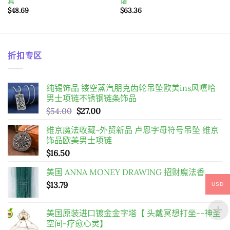
真
谐
$
48.69
$
63.36
折扣专区
纯锡饰品 镂空蒸汽朋克齿轮吊坠欧美ins风嘻哈
男士项链不锈钢链条饰品
原
目
$
54.00
$
27.00
始
前
维京魔法收藏~外贸新品 卢恩字母符号吊坠 维京
價
價
饰品欧美男士项链
格：
格：
$
16.50
$54.00。
$27.00。
美国 ANNA MONEY DRAWING 招财魔法香
$
13.79
USD
美国原装进口镀金金字塔【 头戴冥想打坐--神圣
空间-疗愈心灵】