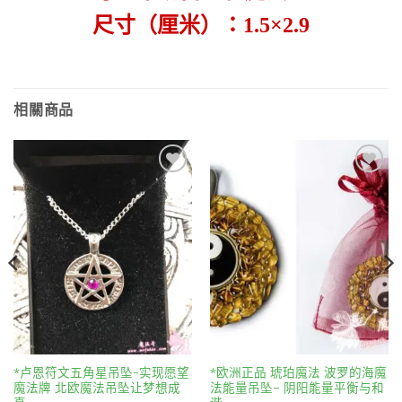
尺寸（厘米）：1.5×2.9
相關商品
Add to
Add to
wishlist
wishlist
*卢恩符文五角星吊坠-实现愿望
*欧洲正品 琥珀魔法 波罗的海魔
魔法牌 北欧魔法吊坠让梦想成
法能量吊坠– 阴阳能量平衡与和