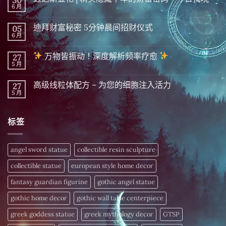
6 月
在
尚
〈迈
無
达
留
迪拜财富秘密 5分钟晨间招财仪式
05
斯
言
显
6 月
在
尚
化
〈迪
無
|
拜
留
精
万物皆振动！深度解析频率疗愈
27
财
言
英
富
5 月
在
尚
隐
秘
〈
無
藏
密 5
留
千
分
高级线粒体配方 – 为您的细胞注入活力
27
万
言
年
钟
物
5 月
的
在
尚
晨
皆
财
〈高
無
间
振
富
级
留
招
动！
密
线
言
财
深
标签
码，
粒
仪
度
今
体
式〉
解
日
配
中
析
揭
方
频
晓〉
–
angel sword statue
collectible resin sculpture
率
中
为
疗
您
愈
collectible statue
european style home decor
的
细
〉
胞
fantasy guardian figurine
gothic angel statue
中
注
入
gothic home decor
gothic wall table centerpiece
活
力〉
中
greek goddess statue
greek mythology decor
GTSP