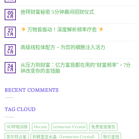
在
尚
〈迈
無
达
留
迪拜财富秘密 5分钟晨间招财仪式
05
斯
言
显
6 月
在
尚
化
〈迪
無
|
拜
留
精
万物皆振动！深度解析频率疗愈
27
财
言
英
富
5 月
在
尚
隐
秘
〈
無
藏
密 5
留
千
分
高级线粒体配方 – 为您的细胞注入活力
27
万
言
年
钟
物
5 月
的
在
尚
晨
皆
财
〈高
無
间
振
富
级
留
招
从压力到财富：亿万富翁都在用的“财富频率”，7分
动！
24
密
线
言
财
深
码，
粒
5 月
钟改变你的金钱脑
仪
度
今
体
式〉
解
日
在
尚
配
中
析
揭
〈从
無
方
频
晓〉
压
留
–
率
RECENT COMMENTS
中
力
言
为
疗
到
您
愈
财
的
富：
细
〉
亿
胞
中
TAG CLOUD
万
注
富
入
翁
活
都
力〉
在
中
9D呼吸训练
Hecate
Lemurian Crystal
免费星座报告
用
的
凯尔特占星
利穆里亚水晶（Lemurian Crystal）
吸引金钱
“财