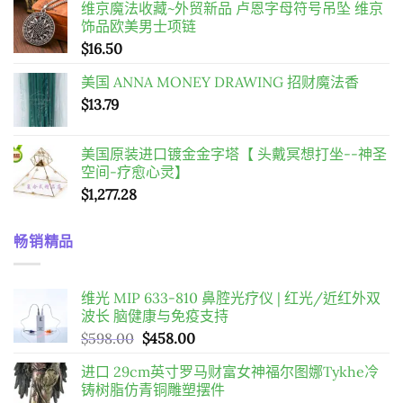
维京魔法收藏~外贸新品 卢恩字母符号吊坠 维京
價
價
饰品欧美男士项链
格：
格：
$
16.50
$54.00。
$27.00。
美国 ANNA MONEY DRAWING 招财魔法香
$
13.79
美国原装进口镀金金字塔【 头戴冥想打坐--神圣
空间-疗愈心灵】
$
1,277.28
畅销精品
维光 MIP 633-810 鼻腔光疗仪 | 红光/近红外双
波长 脑健康与免疫支持
原
目
$
598.00
$
458.00
始
前
进口 29cm英寸罗马财富女神福尔图娜Tykhe冷
價
價
铸树脂仿青铜雕塑摆件
格：
格：