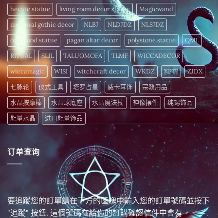
hecate statue
living room decor statue
Magicwand
medieval gothic decor
NLBJ
NLDJDZ
NLSJDZ
oak wood statue
pagan altar decor
polystone statue
QML
RITUAL
SLJL
TALUOMOFA
TLMF
WICCADECOR
wiccamagic
WISI
witchcraft decor
WKDZ
XPTJ
ZJDX
七脉轮
仪式工具
塔罗占星
威卡耳饰
宗教用品
水晶按摩棒
水晶球底座
水晶魔法杖
神像摆件
纯锡饰品
能量水晶
进口能量饰品
订单查询
要追蹤您的訂單請在下方的區塊中輸入您的訂單號碼並按下
"追蹤" 按鈕. 這個號碼在給你的訂購確認信件中會有