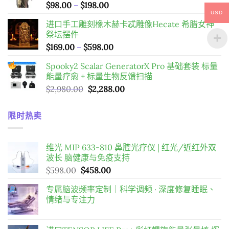
價
$
98.00
–
$
198.00
$598.00。
$458.00。
USD
格
进口手工雕刻橡木赫卡忒雕像Hecate 希腊女神
範
祭坛摆件
圍：
價
$
169.00
–
$
598.00
$98.00
格
到
Spooky2 Scalar GeneratorX Pro 基础套装
标量
範
$198.00
能量疗愈 + 标量生物反馈扫描
圍：
原
目
$
2,980.00
$
2,288.00
$169.00
始
前
到
價
價
$598.00
限时热卖
格：
格：
$2,980.00。
$2,288.00。
维光 MIP 633-810 鼻腔光疗仪 | 红光/近红外双
波长 脑健康与免疫支持
原
目
$
598.00
$
458.00
始
前
专属脑波频率定制｜科学调频 · 深度修复睡眠、
價
價
情绪与专注力
格：
格：
$598.00。
$458.00。