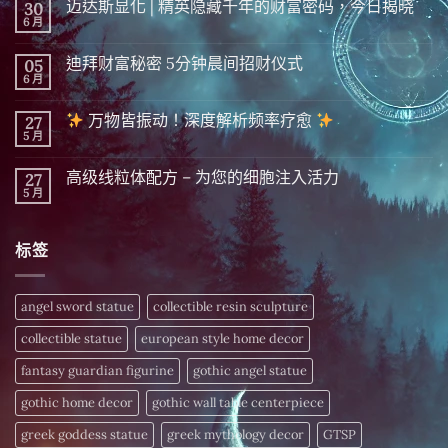
迈达斯显化 | 精英隐藏千年的财富密码，今日揭晓
30
6 月
在
尚
〈迈
無
达
留
迪拜财富秘密 5分钟晨间招财仪式
05
斯
言
显
6 月
在
尚
化
〈迪
無
|
拜
留
精
万物皆振动！深度解析频率疗愈
27
财
言
英
富
5 月
在
尚
隐
秘
〈
無
藏
密 5
留
千
分
高级线粒体配方 – 为您的细胞注入活力
27
万
言
年
钟
物
5 月
的
在
尚
晨
皆
财
〈高
無
间
振
富
级
留
招
动！
密
线
言
财
深
标签
码，
粒
仪
度
今
体
式〉
解
日
配
中
析
揭
方
频
晓〉
–
angel sword statue
collectible resin sculpture
率
中
为
疗
您
愈
collectible statue
european style home decor
的
细
〉
胞
fantasy guardian figurine
gothic angel statue
中
注
入
gothic home decor
gothic wall table centerpiece
活
力〉
中
greek goddess statue
greek mythology decor
GTSP