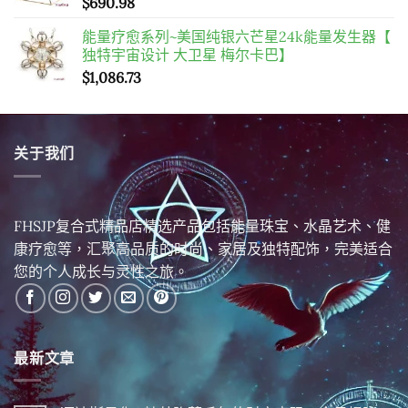
$
690.98
能量疗愈系列~美国纯银六芒星24k能量发生器【
独特宇宙设计 大卫星 梅尔卡巴】
$
1,086.73
关于我们
FHSJP复合式精品店精选产品包括能量珠宝、水晶艺术、健
康疗愈等，汇聚高品质的时尚、家居及独特配饰，完美适合
您的个人成长与灵性之旅。
最新文章