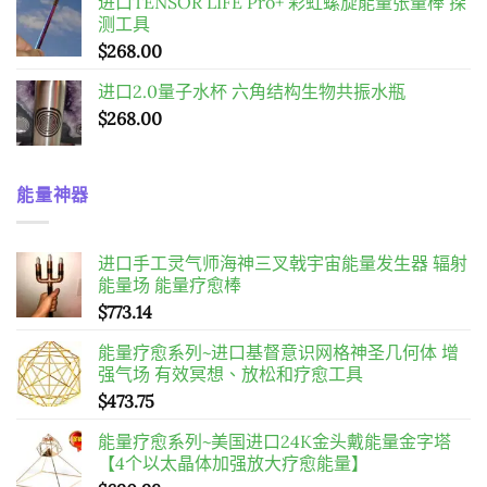
进口TENSOR LIFE Pro+ 彩虹螺旋能量张量棒 探
测工具
$
268.00
进口2.0量子水杯 六角结构生物共振水瓶
$
268.00
能量神器
进口手工灵气师海神三叉戟宇宙能量发生器 辐射
能量场 能量疗愈棒
$
773.14
能量疗愈系列~进口基督意识网格神圣几何体 增
强气场 有效冥想、放松和疗愈工具
$
473.75
能量疗愈系列~美国进口24K金头戴能量金字塔
【4个以太晶体加强放大疗愈能量】