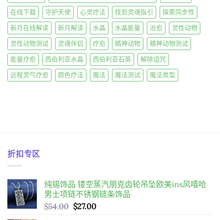
富
频
在线下载
守护天使
心灵疗法
找到灵魂指引
探索同步性
率”，
7
新月在线解读
新月解读
水晶
水晶能量
治愈
灵性动物
分
钟
改
灵性动物测试
灵魂伴侣
疗愈
精神动物
精神动物测试
变
你
能量疗愈
西伯利亚水晶
西伯利亚石英
解除诅咒
的
金
钱
远程灵气疗愈
颜色疗法
魔法
魔法测试
魔法类型
脑〉
中
折扣专区
纯锡饰品 镂空蒸汽朋克齿轮吊坠欧美ins风嘻哈
男士项链不锈钢链条饰品
原
目
$
54.00
$
27.00
始
前