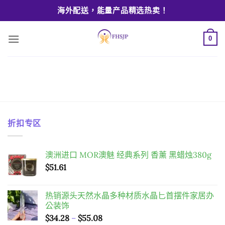
Skip
海外配送，能量产品精选热卖！
to
content
0
折扣专区
澳洲进口 MOR澳魅 经典系列 香薰 黑蜡烛380g
$
51.61
热销源头天然水晶多种材质水晶匕首摆件家居办
公装饰
價
$
34.28
–
$
55.08