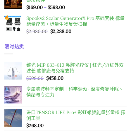
祭坛摆件
圍：
價
$
169.00
–
$
598.00
$98.00
格
到
Spooky2 Scalar GeneratorX Pro 基础套装
标量
範
$198.00
能量疗愈 + 标量生物反馈扫描
圍：
原
目
$
2,980.00
$
2,288.00
$169.00
始
前
到
價
價
$598.00
限时热卖
格：
格：
$2,980.00。
$2,288.00。
维光 MIP 633-810 鼻腔光疗仪 | 红光/近红外双
波长 脑健康与免疫支持
原
目
$
598.00
$
458.00
始
前
专属脑波频率定制｜科学调频 · 深度修复睡眠、
價
價
情绪与专注力
格：
格：
$598.00。
$458.00。
进口TENSOR LIFE Pro+ 彩虹螺旋能量张量棒 探
测工具
$
268.00