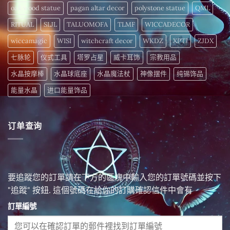
oak wood statue
pagan altar decor
polystone statue
QML
RITUAL
SLJL
TALUOMOFA
TLMF
WICCADECOR
wiccamagic
WISI
witchcraft decor
WKDZ
XPTJ
ZJDX
七脉轮
仪式工具
塔罗占星
威卡耳饰
宗教用品
水晶按摩棒
水晶球底座
水晶魔法杖
神像摆件
纯锡饰品
能量水晶
进口能量饰品
订单查询
要追蹤您的訂單請在下方的區塊中輸入您的訂單號碼並按下
"追蹤" 按鈕. 這個號碼在給你的訂購確認信件中會有
訂單編號