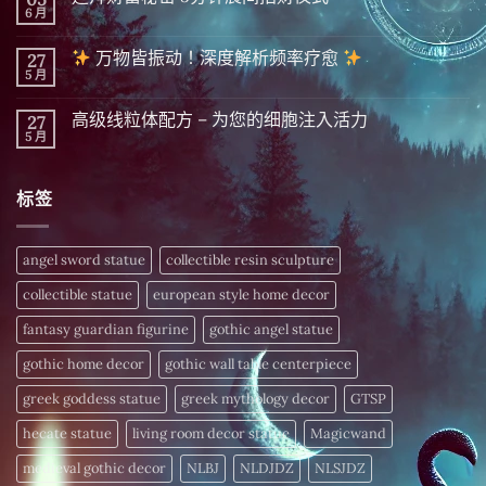
显
6 月
在
尚
化
〈迪
無
|
拜
留
精
万物皆振动！深度解析频率疗愈
27
财
言
英
富
5 月
在
尚
隐
秘
〈
無
藏
密 5
留
千
分
高级线粒体配方 – 为您的细胞注入活力
27
万
言
年
钟
物
5 月
的
在
尚
晨
皆
财
〈高
無
间
振
富
级
留
招
动！
密
线
言
财
深
标签
码，
粒
仪
度
今
体
式〉
解
日
配
中
析
揭
方
频
晓〉
–
angel sword statue
collectible resin sculpture
率
中
为
疗
您
愈
collectible statue
european style home decor
的
细
〉
胞
fantasy guardian figurine
gothic angel statue
中
注
入
gothic home decor
gothic wall table centerpiece
活
力〉
中
greek goddess statue
greek mythology decor
GTSP
hecate statue
living room decor statue
Magicwand
medieval gothic decor
NLBJ
NLDJDZ
NLSJDZ