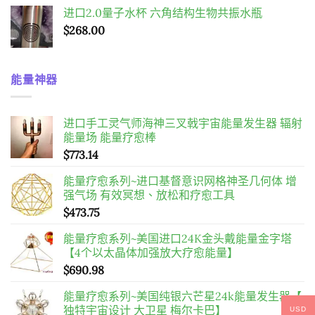
进口2.0量子水杯 六角结构生物共振水瓶
$
268.00
能量神器
进口手工灵气师海神三叉戟宇宙能量发生器 辐射
能量场 能量疗愈棒
$
773.14
能量疗愈系列~进口基督意识网格神圣几何体 增
强气场 有效冥想、放松和疗愈工具
$
473.75
能量疗愈系列~美国进口24K金头戴能量金字塔
【4个以太晶体加强放大疗愈能量】
$
690.98
能量疗愈系列~美国纯银六芒星24k能量发生器【
独特宇宙设计 大卫星 梅尔卡巴】
USD