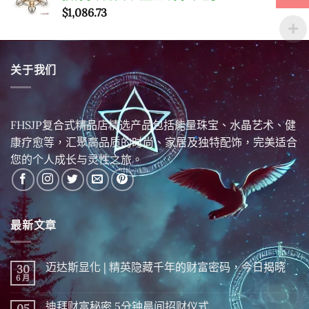
$
1,086.73
关于我们
FHSJP复合式精品店精选产品包括能量珠宝、水晶艺术、健
康疗愈等，汇聚高品质的时尚、家居及独特配饰，完美适合
您的个人成长与灵性之旅。
最新文章
迈达斯显化 | 精英隐藏千年的财富密码，今日揭晓
30
6 月
在
尚
〈迈
無
达
留
迪拜财富秘密 5分钟晨间招财仪式
05
斯
言