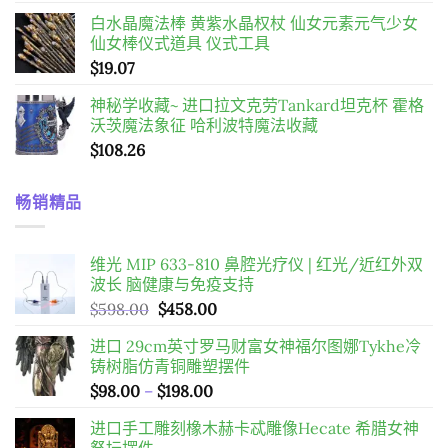
格
白水晶魔法棒 黄紫水晶权杖 仙女元素元气少女
範
仙女棒仪式道具 仪式工具
圍：
$
19.07
$34.28
到
神秘学收藏~ 进口拉文克劳Tankard坦克杯 霍格
$55.08
沃茨魔法象征 哈利波特魔法收藏
$
108.26
畅销精品
维光 MIP 633-810 鼻腔光疗仪 | 红光/近红外双
波长 脑健康与免疫支持
原
目
$
598.00
$
458.00
始
前
进口 29cm英寸罗马财富女神福尔图娜Tykhe冷
價
價
铸树脂仿青铜雕塑摆件
格：
格：
價
$
98.00
–
$
198.00
$598.00。
$458.00。
格
进口手工雕刻橡木赫卡忒雕像Hecate 希腊女神
範