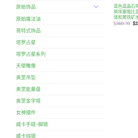
蓝色蓝晶石
原始饰品
英埃塞俄比
体和黄铁矿
原始魔法油
原
$
360.70
$
2
始
哥特式饰品
價
格
$3
塔罗占星
塔罗占星系列
天使雕像
奥罡吊坠
奥罡能量盘
奥罡金字塔
女神摆件
威卡手链~脚链
威卡纯银