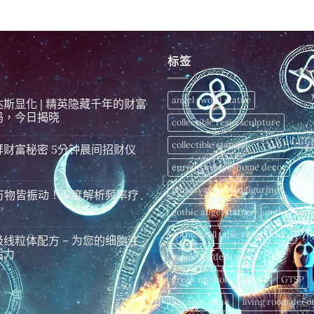
始
前
$598.00
價
價
格：
格：
$2,980.00。
$2,288.00。
标签
angel sword statue
达斯显化 | 精英隐藏千年的财富
码，今日揭晓
collectible resin sculpture
collectible statue
拜财富秘密 5分钟晨间招财仪
european style home decor
fantasy guardian figurine
 万物皆振动！深度解析频率疗
✨
gothic angel statue
gothic hom
gothic wall table centerpiece
级线粒体配方 – 为您的细胞注
活力
greek goddess statue
greek mythology decor
GTSP
hecate statue
living room deco