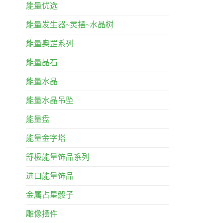
能量优选
能量发生器~灵摆~水晶树
能量奥罡系列
能量晶石
能量水晶
能量水晶吊坠
能量盘
能量金字塔
舒极能量饰品系列
进口能量饰品
金属占星骰子
雕像摆件