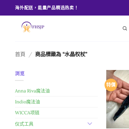
Skip
海外配送，能量产品精选热卖！
to
content
首頁
/
商品標籤為 “水晶权杖”
浏览
特價
Anna Riva魔法油
Indio魔法油
WICCA项链
仪式工具