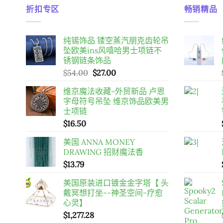
折扣专区
畅销精品
纯锡饰品 镂空蒸汽朋克齿轮吊
坠欧美ins风嘻哈男士项链不
锈钢链条饰品
原
目
$
54.00
$
27.00
始
前
维京魔法收藏~外贸新品 卢恩
價
價
字母符号吊坠 维京饰品欧美男
格：
格：
士项链
$54.00。
$27.00。
$
16.50
美国 ANNA MONEY
DRAWING 招财魔法香
$
13.79
美国原装进口镀金金字塔【 头
戴冥想打坐--神圣空间-疗愈
心灵】
$
1,277.28