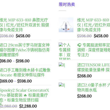
限时热卖
维光 MIP 633-810 鼻腔光疗
维光 MIP 633-8
仪 | 红光/近红外双波长 脑健
仪 | 红光/近红外
康与免疫支持
康与免疫支持
原
目
原
$
598.00
$
458.00
$
598.00
$
458.00
始
前
始
进口 29cm英寸罗马财富女神
🎧 专属脑波频率
價
價
價
福尔图娜Tykhe冷铸树脂仿青
调频 · 深度修复
格：
格：
格：
铜雕塑摆件
专注力
$598.00。
$458.00。
$598.00
價
$
98.00
–
$
198.00
进口TENSOR LIFE
格
螺旋能量张量棒 
进口手工雕刻橡木赫卡忒雕像
範
Hecate 希腊女神祭坛摆件
$
268.00
圍：
價
$
169.00
–
$
598.00
$98.00
进口2.0量子水杯
格
到
物共振水瓶
Spooky2 Scalar GeneratorX
範
$198.00
Pro 基础套装 🔥 标量能量疗
$
268.00
圍：
愈 + 标量生物反馈扫描
$169.00
原
目
$
2,980.00
$
2,288.00
到