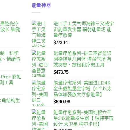
能量神器
10 鼻腔光疗
进口手工灵气师海神三叉戟宇
双波长 脑健
宙能量发生器 辐射能量场 能
量疗愈棒
目
$
773.14
前
定制｜科学
能量疗愈系列~进口基督意识
價
睡眠、情绪与
网格神圣几何体 增强气场 有
格：
效冥想、放松和疗愈工具
。
$458.00。
$
473.75
 Pro+ 彩虹
探测工具
能量疗愈系列~美国进口24K
金头戴能量金字塔【4个以太
晶体加强放大疗愈能量】
 六角结构生
$
690.98
能量疗愈系列~美国纯银六芒
星24k能量发生器【 独特宇宙
设计 大卫星 梅尔卡巴】