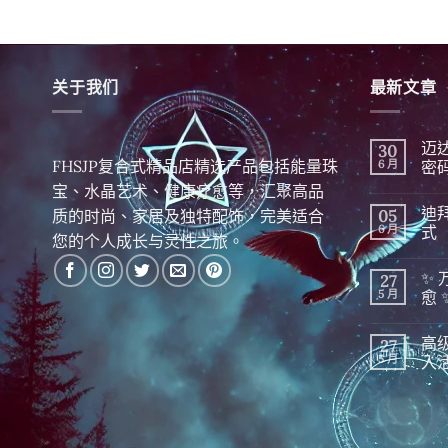
关于我们
最新文章
迈
30
FHSJP复合式精品店精选产品包括能量珠
6 月
密
在
宝、水晶艺术、健康疗愈等，汇聚高品
尚
〈迈
無
迪
质的时尚、家居及独特配饰，完美适合
05
达
留
斯
言
6 月
式
您的个人成长与灵性之旅。
显
化
在
尚
|
〈迪
無
✨
27
精
拜
留
英
财
言
5 月
愈 
隐
富
藏
秘
在
尚
千
密 5
〈✨
無
高
27
年
分
万
留
的
钟
物
言
5 月
入
财
晨
皆
富
间
振
在
尚
密
招
动！
〈高
無
码，
财
深
级
留
今
仪
度
线
言
日
式〉
解
粒
揭
中
析
体