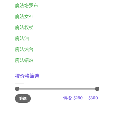
魔法塔罗布
魔法女神
魔法权杖
魔法油
魔法烛台
魔法蜡烛
按价格筛选
最
最
價格:
$290
—
$300
篩選
低
高
價
價
格
格