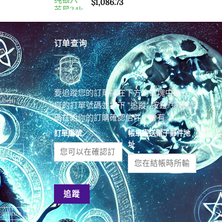
$
1,086.73
订单查询
要追蹤您的訂單請在下方的區塊中輸入
您的訂單號碼並按下 "追蹤" 按鈕. 這個號
碼在給你的訂購確認信件中會有
訂單編號
帳單寄送電子郵件地
址
e decor
追蹤
r statue