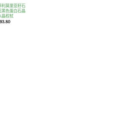
带利莫里亚籽石
亚黑色蛋白石晶
水晶权杖
目
93.80
前
價
：
格：
60.70。
$293.80。