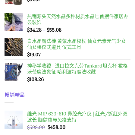
热销源头天然水晶多种材质水晶匕首摆件家居办
公装饰
價
$
34.28
–
$
55.08
格
白水晶魔法棒 黄紫水晶权杖 仙女元素元气少女
範
仙女棒仪式道具 仪式工具
圍：
$
19.07
$34.28
到
神秘学收藏~ 进口拉文克劳Tankard坦克杯 霍格
$55.08
沃茨魔法象征 哈利波特魔法收藏
$
108.26
畅销精品
维光 MIP 633-810 鼻腔光疗仪 | 红光/近红外双
波长 脑健康与免疫支持
原
目
$
598.00
$
458.00
始
前