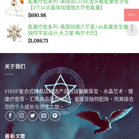
能量疗愈系列~美国进口24K金头戴能量金字塔
【4个以太晶体加强放大疗愈能量】
$
690.98
USD
能量疗愈系列~美国纯银六芒星24k能量发生器【
独特宇宙设计 大卫星 梅尔卡巴】
$
1,086.73
关于我们
FHSJP复合式精品店精选产品包括能量珠宝、水晶艺术、健
康疗愈等，汇聚高品质的时尚、家居及独特配饰，完美适合
您的个人成长与灵性之旅。
最新文章