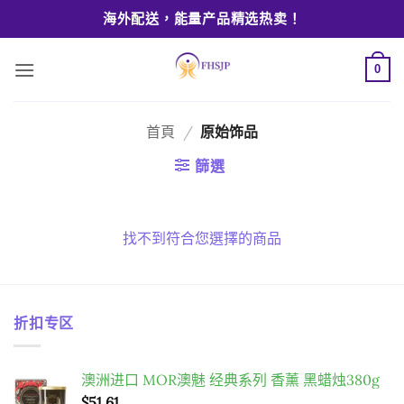
Skip
海外配送，能量产品精选热卖！
to
content
0
首頁
/
原始饰品
篩選
找不到符合您選擇的商品
折扣专区
澳洲进口 MOR澳魅 经典系列 香薰 黑蜡烛380g
$
51.61