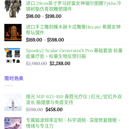
进口 29cm英寸罗马财富女神福尔图娜Tykhe冷
價
價
铸树脂仿青铜雕塑摆件
格：
格：
價
$
98.00
–
$
198.00
$598.00。
$458.00。
格
进口手工雕刻橡木赫卡忒雕像Hecate 希腊女神
範
祭坛摆件
圍：
價
$
169.00
–
$
598.00
$98.00
格
到
Spooky2 Scalar GeneratorX Pro 基础套装
标量
範
$198.00
能量疗愈 + 标量生物反馈扫描
圍：
原
目
$
2,980.00
$
2,288.00
$169.00
始
前
到
價
價
$598.00
限时热卖
格：
格：
$2,980.00。
$2,288.00。
维光 MIP 633-810 鼻腔光疗仪 | 红光/近红外双
波长 脑健康与免疫支持
原
目
$
598.00
$
458.00
始
前
专属脑波频率定制｜科学调频 · 深度修复睡眠、
價
價
情绪与专注力
格：
格：