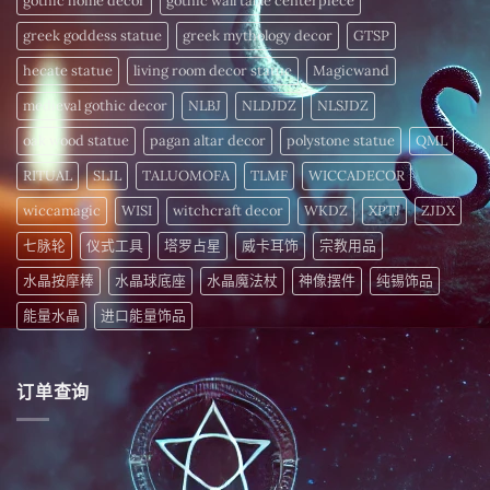
gothic home decor
gothic wall table centerpiece
活
力〉
中
greek goddess statue
greek mythology decor
GTSP
hecate statue
living room decor statue
Magicwand
medieval gothic decor
NLBJ
NLDJDZ
NLSJDZ
oak wood statue
pagan altar decor
polystone statue
QML
RITUAL
SLJL
TALUOMOFA
TLMF
WICCADECOR
wiccamagic
WISI
witchcraft decor
WKDZ
XPTJ
ZJDX
七脉轮
仪式工具
塔罗占星
威卡耳饰
宗教用品
水晶按摩棒
水晶球底座
水晶魔法杖
神像摆件
纯锡饰品
能量水晶
进口能量饰品
订单查询