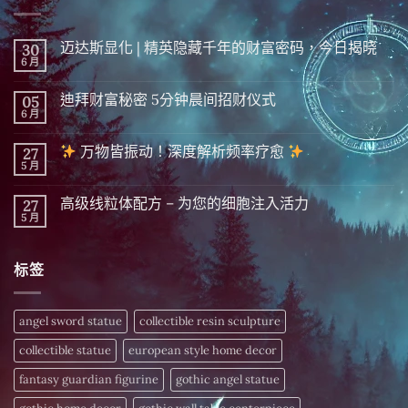
迈达斯显化 | 精英隐藏千年的财富密码，今日揭晓
30
6 月
在
尚
〈迈
無
达
留
迪拜财富秘密 5分钟晨间招财仪式
05
斯
言
显
6 月
在
尚
化
〈迪
無
|
拜
留
精
万物皆振动！深度解析频率疗愈
27
财
言
英
富
5 月
在
尚
隐
秘
〈
無
藏
密 5
留
千
分
高级线粒体配方 – 为您的细胞注入活力
27
万
言
年
钟
物
5 月
的
在
尚
晨
皆
财
〈高
無
间
振
富
级
留
招
动！
密
线
言
财
深
标签
码，
粒
仪
度
今
体
式〉
解
日
配
中
析
揭
方
频
晓〉
–
angel sword statue
collectible resin sculpture
率
中
为
疗
您
愈
collectible statue
european style home decor
的
细
〉
胞
fantasy guardian figurine
gothic angel statue
中
注
入