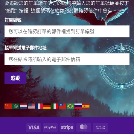
要追蹤您的訂單請在下方的區塊中輸入您的訂單號碼並按下
"追蹤" 按鈕. 這個號碼在給你的訂購確認信件中會有
訂單編號
帳單寄送電子郵件地址
追蹤
Visa
PayPal
Stripe
MasterCard
Cash
On