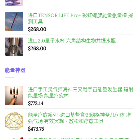
$598.00。
$458.00。
进口TENSOR LIFE Pro+ 彩虹螺旋能量张量棒 探
测工具
$
268.00
进口2.0量子水杯 六角结构生物共振水瓶
$
268.00
能量神器
进口手工灵气师海神三叉戟宇宙能量发生器 辐射
能量场 能量疗愈棒
$
773.14
能量疗愈系列~进口基督意识网格神圣几何体 增
强气场 有效冥想、放松和疗愈工具
$
473.75