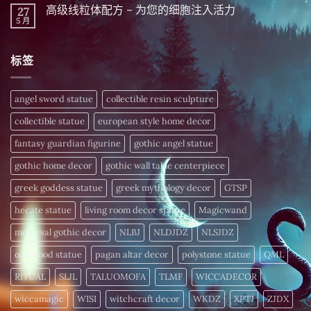
留
千
分
高级线粒体配方 – 为您的细胞注入活力
27
万
言
年
钟
物
5 月
的
在
尚
晨
皆
财
〈高
無
间
振
富
级
留
招
动！
密
线
言
财
深
标签
码，
粒
仪
度
今
体
式〉
解
日
配
中
析
揭
方
频
晓〉
–
angel sword statue
collectible resin sculpture
率
中
为
疗
您
愈
collectible statue
european style home decor
的
细
〉
胞
fantasy guardian figurine
gothic angel statue
中
注
入
gothic home decor
gothic wall table centerpiece
活
力〉
中
greek goddess statue
greek mythology decor
GTSP
hecate statue
living room decor statue
Magicwand
medieval gothic decor
NLBJ
NLDJDZ
NLSJDZ
oak wood statue
pagan altar decor
polystone statue
QML
RITUAL
SLJL
TALUOMOFA
TLMF
WICCADECOR
wiccamagic
WISI
witchcraft decor
WKDZ
XPTJ
ZJDX