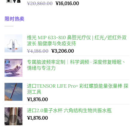
原
目
¥
20,860.00
¥
16,016.00
¥1,183.00
始
前
到
價
價
¥4,186.00
限时热卖
格：
格：
¥20,860.00。
¥16,016.00。
维光 MIP 633-810 鼻腔光疗仪 | 红光/近红外双
波长 脑健康与免疫支持
原
目
¥
4,186.00
¥
3,206.00
始
前
专属脑波频率定制｜科学调频 · 深度修复睡眠、
價
價
情绪与专注力
格：
格：
¥4,186.00。
¥3,206.00。
进口TENSOR LIFE Pro+ 彩虹螺旋能量张量棒 探
测工具
¥
1,876.00
进口2.0量子水杯 六角结构生物共振水瓶
¥
1,876.00