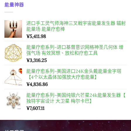
能量神器
进口手工灵气师海神三叉戟宇宙能量发生器 辐射
能量场 能量疗愈棒
¥
5,411.98
能量疗愈系列~进口基督意识网格神圣几何体 增
强气场 有效冥想、放松和疗愈工具
¥
3,316.25
能量疗愈系列~美国进口24K金头戴能量金字塔
【4个以太晶体加强放大疗愈能量】
¥
4,836.86
能量疗愈系列~美国纯银六芒星24k能量发生器【
独特宇宙设计 大卫星 梅尔卡巴】
¥
7,607.11