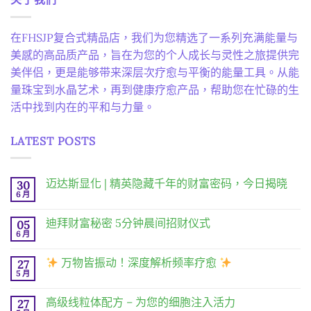
在FHSJP复合式精品店，我们为您精选了一系列充满能量与
美感的高品质产品，旨在为您的个人成长与灵性之旅提供完
美伴侣，更是能够带来深层次疗愈与平衡的能量工具。从能
量珠宝到水晶艺术，再到健康疗愈产品，帮助您在忙碌的生
活中找到内在的平和与力量。
LATEST POSTS
迈达斯显化 | 精英隐藏千年的财富密码，今日揭晓
30
6 月
在
尚
〈迈
無
达
留
迪拜财富秘密 5分钟晨间招财仪式
05
斯
言
显
6 月
在
尚
化
〈迪
無
|
拜
留
精
万物皆振动！深度解析频率疗愈
27
财
言
英
富
5 月
在
尚
隐
秘
〈
無
藏
密 5
留
千
分
高级线粒体配方 – 为您的细胞注入活力
27
万
言
年
钟