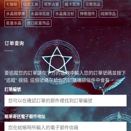
七脉轮
仪式工具
塔罗占星
威卡耳饰
宗教用品
水晶按摩棒
水晶球底座
水晶魔法杖
神像摆件
纯锡饰品
能量水晶
进口能量饰品
订单查询
要追蹤您的訂單請在下方的區塊中輸入您的訂單號碼並按下
"追蹤" 按鈕. 這個號碼在給你的訂購確認信件中會有
訂單編號
帳單寄送電子郵件地址