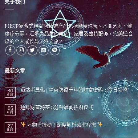
关于我们
FHSJP复合式精品店精选产品包括能量珠宝、水晶艺术、健
康疗愈等，汇聚高品质的时尚、家居及独特配饰，完美适合
您的个人成长与灵性之旅。
最新文章
迈达斯显化 | 精英隐藏千年的财富密码，今日揭晓
30
6 月
在
尚
〈迈
無
达
留
迪拜财富秘密 5分钟晨间招财仪式
05
斯
言
显
6 月
在
尚
化
〈迪
無
|
拜
留
精
万物皆振动！深度解析频率疗愈
27
财
言
英
富
5 月
在
尚
隐
秘
〈
無
藏
密 5