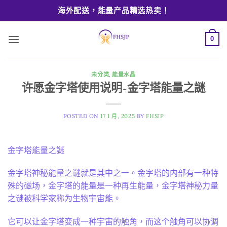
Skip
海外配送，能量产品精选热卖！
to
content
0
未分类
,
能量水晶
许愿金字塔使用说明~金字塔能量之謎
POSTED ON
17 1 月, 2025
BY
FHSJP
金字塔能量之謎
金字塔神秘能量之谜就是其中之一。金字塔的内部有一种特
殊的磁场，金字塔的能量是一种再生能量，金字塔神秘力量
之谜被科学家称为生物宇宙能。
它可以让金字塔变成一种宇宙的触角，而这个触角可以协调