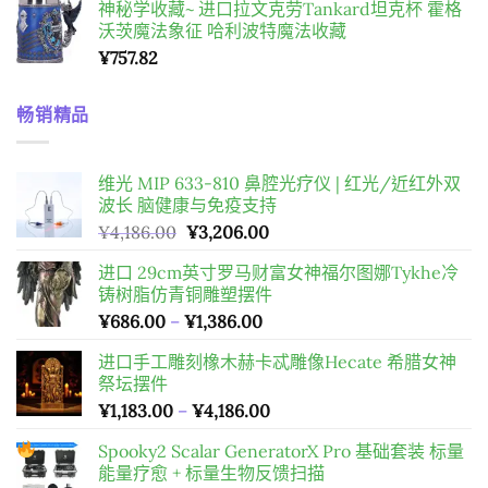
神秘学收藏~ 进口拉文克劳Tankard坦克杯 霍格
¥385.56
沃茨魔法象征 哈利波特魔法收藏
¥
757.82
畅销精品
维光 MIP 633-810 鼻腔光疗仪 | 红光/近红外双
波长 脑健康与免疫支持
原
目
¥
4,186.00
¥
3,206.00
始
前
进口 29cm英寸罗马财富女神福尔图娜Tykhe冷
價
價
铸树脂仿青铜雕塑摆件
格：
格：
價
¥
686.00
–
¥
1,386.00
¥4,186.00。
¥3,206.00。
格
进口手工雕刻橡木赫卡忒雕像Hecate 希腊女神
範
祭坛摆件
圍：
價
¥
1,183.00
–
¥
4,186.00
¥686.00
格
到
Spooky2 Scalar GeneratorX Pro 基础套装
标量
範
¥1,386.00
能量疗愈 + 标量生物反馈扫描
圍：