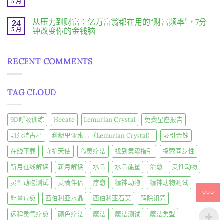
物
5 月
的
在
尚
晨
皆
财
〈高
無
间
振
富
级
留
招
从压力到财富：亿万富翁都在用的“财富频率”，7分
动！
24
密
线
言
财
深
码，
粒
5 月
钟改变你的金钱脑
仪
度
今
体
式〉
解
日
在
尚
配
中
析
揭
〈从
無
方
频
晓〉
压
留
–
率
RECENT COMMENTS
中
力
言
为
疗
到
您
愈
财
的
富：
细
〉
亿
胞
中
TAG CLOUD
万
注
富
入
翁
活
都
力〉
在
中
9D呼吸训练
Hecate
Lemurian Crystal
免费星座报告
用
的
凯尔特占星
利穆里亚水晶（Lemurian Crystal）
吸引金钱
“财
富
频
在线下载
守护天使
心灵疗法
找到灵魂指引
探索同步性
率”，
7
新月在线解读
新月解读
水晶
水晶能量
治愈
灵性动物
分
钟
改
灵性动物测试
灵魂伴侣
疗愈
精神动物
精神动物测试
变
USD
你
能量疗愈
西伯利亚水晶
西伯利亚石英
解除诅咒
的
金
钱
远程灵气疗愈
颜色疗法
魔法
魔法测试
魔法类型
脑〉