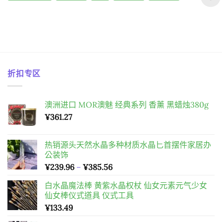
中
折扣专区
澳洲进口 MOR澳魅 经典系列 香薰 黑蜡烛380g
¥
361.27
热销源头天然水晶多种材质水晶匕首摆件家居办
公装饰
價
¥
239.96
–
¥
385.56
格
白水晶魔法棒 黄紫水晶权杖 仙女元素元气少女
範
仙女棒仪式道具 仪式工具
圍：
¥
133.49
¥239.96
到