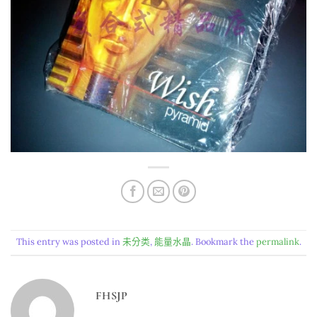
This entry was posted in
未分类
,
能量水晶
. Bookmark the
permalink
.
FHSJP