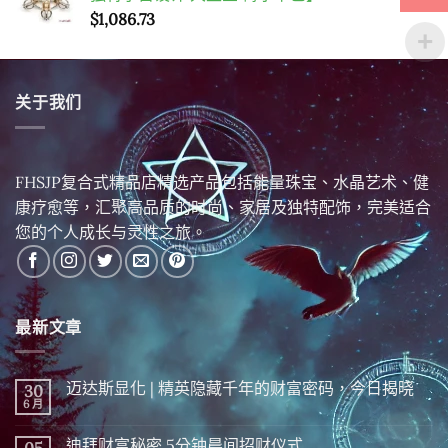
$
1,086.73
关于我们
FHSJP复合式精品店精选产品包括能量珠宝、水晶艺术、健
康疗愈等，汇聚高品质的时尚、家居及独特配饰，完美适合
您的个人成长与灵性之旅。
最新文章
迈达斯显化 | 精英隐藏千年的财富密码，今日揭晓
30
6 月
在
尚
〈迈
無
达
留
迪拜财富秘密 5分钟晨间招财仪式
斯