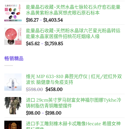
格
能量晶石收藏~天然水晶七脉轮石头疗愈石能量
範
水晶黄紫粉水晶冥想虎眼石原石标本
圍：
價
$
16.27
–
$
1,403.54
$12.29
格
到
能量晶石收藏~天然粉水晶球六芒星光粉晶转运
範
$13.07
能量水晶家居摆件招桃花旺姻缘人缘
圍：
價
$
45.62
–
$
1,759.85
$16.27
格
到
範
$1,403.54
畅销精品
圍：
$45.62
到
维光 MIP 633-810 鼻腔光疗仪 | 红光/近红外双
$1,759.85
波长 脑健康与免疫支持
原
目
$
598.00
$
458.00
始
前
进口 29cm英寸罗马财富女神福尔图娜Tykhe冷
價
價
铸树脂仿青铜雕塑摆件
格：
格：
價
$
98.00
–
$
198.00
$598.00。
$458.00。
格
进口手工雕刻橡木赫卡忒雕像Hecate 希腊女神
範