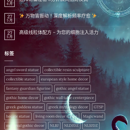
05
言
显
6 月
在
尚
化
〈迪
無
|
拜
留
精
万物皆振动！深度解析频率疗愈
27
财
言
英
富
5 月
在
尚
隐
秘
〈
無
藏
密 5
留
千
分
高级线粒体配方 – 为您的细胞注入活力
27
万
言
年
钟
物
5 月
的
在
尚
晨
皆
财
〈高
無
间
振
富
级
留
招
动！
密
线
言
财
深
标签
码，
粒
仪
度
今
体
式〉
解
日
配
中
析
揭
方
频
晓〉
–
angel sword statue
collectible resin sculpture
率
中
为
疗
您
愈
collectible statue
european style home decor
的
细
〉
胞
fantasy guardian figurine
gothic angel statue
中
注
入
gothic home decor
gothic wall table centerpiece
活
力〉
中
greek goddess statue
greek mythology decor
GTSP
hecate statue
living room decor statue
Magicwand
medieval gothic decor
NLBJ
NLDJDZ
NLSJDZ