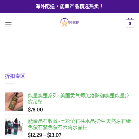
Skip
海外配送，能量产品精选热卖！
to
content
0
折扣专区
能量奥罡系列~美国灵气师免疫防御奥罡能量疗
愈吊坠
$
78.00
能量晶石收藏~七彩萤石柱水晶摆件 天然原石绿
色萤石紫色萤石六角水晶柱
價
$
12.29
–
$
13.07