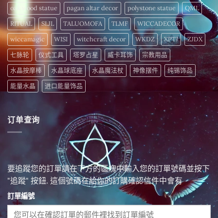
oak wood statue
pagan altar decor
polystone statue
QML
RITUAL
SLJL
TALUOMOFA
TLMF
WICCADECOR
wiccamagic
WISI
witchcraft decor
WKDZ
XPTJ
ZJDX
七脉轮
仪式工具
塔罗占星
威卡耳饰
宗教用品
水晶按摩棒
水晶球底座
水晶魔法杖
神像摆件
纯锡饰品
能量水晶
进口能量饰品
订单查询
要追蹤您的訂單請在下方的區塊中輸入您的訂單號碼並按下
"追蹤" 按鈕. 這個號碼在給你的訂購確認信件中會有
訂單編號