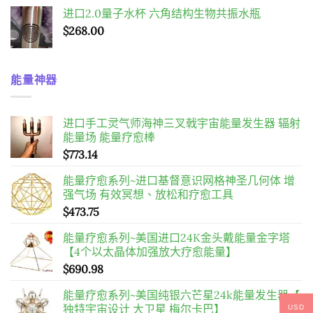
进口2.0量子水杯 六角结构生物共振水瓶
$
268.00
能量神器
进口手工灵气师海神三叉戟宇宙能量发生器 辐射
能量场 能量疗愈棒
$
773.14
能量疗愈系列~进口基督意识网格神圣几何体 增
强气场 有效冥想、放松和疗愈工具
$
473.75
能量疗愈系列~美国进口24K金头戴能量金字塔
【4个以太晶体加强放大疗愈能量】
$
690.98
能量疗愈系列~美国纯银六芒星24k能量发生器【
独特宇宙设计 大卫星 梅尔卡巴】
USD