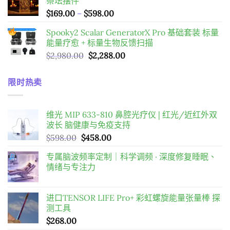
祭坛摆件
圍：
價
$
169.00
–
$
598.00
$98.00
格
到
Spooky2 Scalar GeneratorX Pro 基础套装
标量
範
$198.00
能量疗愈 + 标量生物反馈扫描
圍：
原
目
$
2,980.00
$
2,288.00
$169.00
始
前
到
價
價
$598.00
限时热卖
格：
格：
$2,980.00。
$2,288.00。
维光 MIP 633-810 鼻腔光疗仪 | 红光/近红外双
波长 脑健康与免疫支持
原
目
$
598.00
$
458.00
始
前
专属脑波频率定制｜科学调频 · 深度修复睡眠、
價
價
情绪与专注力
格：
格：
$598.00。
$458.00。
进口TENSOR LIFE Pro+ 彩虹螺旋能量张量棒 探
测工具
$
268.00