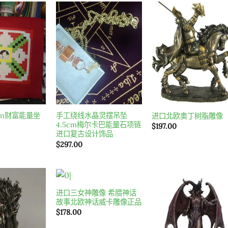
$297.00
到
$348.00
Add to
Add to
Add t
wishlist
wishlist
wishlis
ten财富能量坐
手工绕线水晶灵摆吊坠
进口北欧奥丁树脂雕像
4.5cm梅尔卡巴能量石项链
$
197.00
进口复古设计饰品
$
297.00
进口三女神雕像 希腊神话
Add to
Add to
Add t
故事北欧神话威卡雕像正品
wishlist
wishlist
wishlis
$
178.00