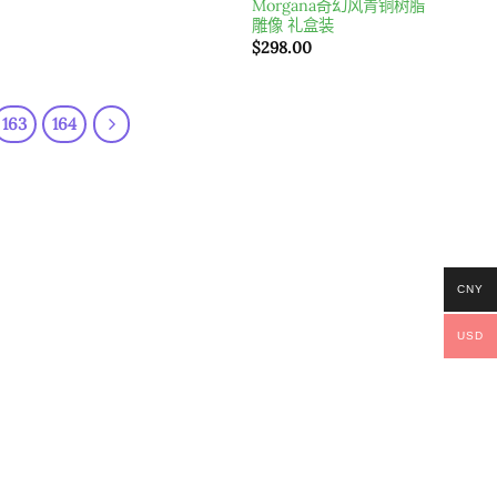
Morgana奇幻风青铜树脂
雕像 礼盒装
$
298.00
163
164
CNY
USD