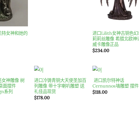
凯特女神和她的
进口Lilith女神古铜色
莉莉丝雕像 希腊北欧神
威卡雕像正品
$
234.00
亮女神雕像 树
进口冷铸青铜大天使圣加百
进口凯尔特神话
Add to
Add to
Add t
桌面摆件
列雕像 带十字喇叭雕塑 送
Cernunnos墙雕塑 摆件
wishlist
wishlist
wishlis
ign系列
礼佳品现货
$
118.00
$
178.00