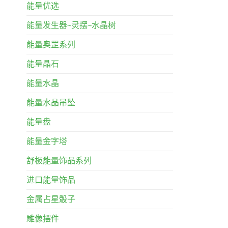
能量优选
能量发生器~灵摆~水晶树
能量奥罡系列
能量晶石
能量水晶
能量水晶吊坠
能量盘
能量金字塔
舒极能量饰品系列
进口能量饰品
金属占星骰子
雕像摆件