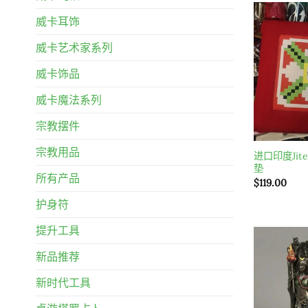
威卡耳饰
威卡艺术家系列
威卡饰品
威卡魔法系列
宗教摆件
宗教用品
进口印度Ji
垫
所有产品
$
119.00
护身符
提升工具
新品推荐
新时代工具