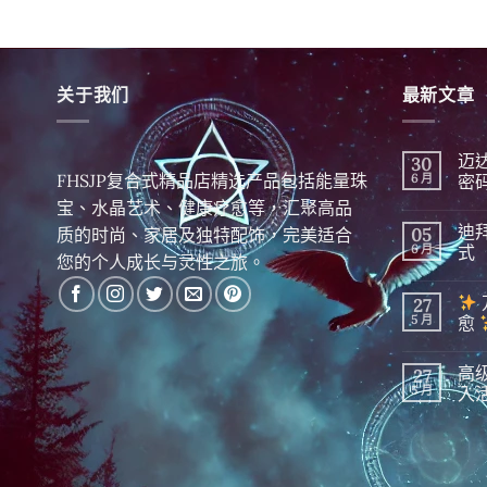
关于我们
最新文章
迈
30
FHSJP复合式精品店精选产品包括能量珠
6 月
密
在
宝、水晶艺术、健康疗愈等，汇聚高品
尚
〈迈
無
迪
质的时尚、家居及独特配饰，完美适合
05
达
留
斯
言
6 月
式
您的个人成长与灵性之旅。
显
化
在
尚
|
〈迪
無
27
精
拜
留
英
财
言
5 月
愈
隐
富
藏
秘
在
尚
千
密 5
〈
無
高
27
年
分
留
的
钟
万
言
5 月
入
财
晨
物
富
间
在
皆
尚
密
招
〈高
振
無
码，
财
级
动！
留
今
仪
线
深
言
日
式〉
粒
度
揭
中
体
解