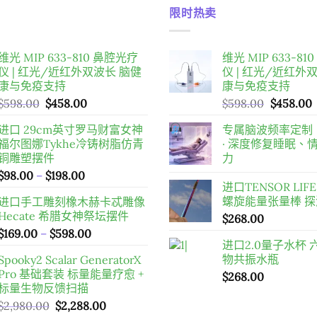
限时热卖
维光 MIP 633-810 鼻腔光疗
维光 MIP 633-8
仪 | 红光/近红外双波长 脑健
仪 | 红光/近红外
康与免疫支持
康与免疫支持
原
目
原
$
598.00
$
458.00
$
598.00
$
458.00
始
前
始
进口 29cm英寸罗马财富女神
专属脑波频率定制
價
價
價
福尔图娜Tykhe冷铸树脂仿青
· 深度修复睡眠、
格：
格：
格：
铜雕塑摆件
力
$598.00。
$458.00。
$598.00
價
$
98.00
–
$
198.00
进口TENSOR LIFE
格
螺旋能量张量棒 
进口手工雕刻橡木赫卡忒雕像
範
Hecate 希腊女神祭坛摆件
$
268.00
圍：
價
$
169.00
–
$
598.00
$98.00
进口2.0量子水杯
格
到
物共振水瓶
Spooky2 Scalar GeneratorX
範
$198.00
Pro 基础套装
标量能量疗愈 +
$
268.00
圍：
标量生物反馈扫描
$169.00
原
目
$
2,980.00
$
2,288.00
到