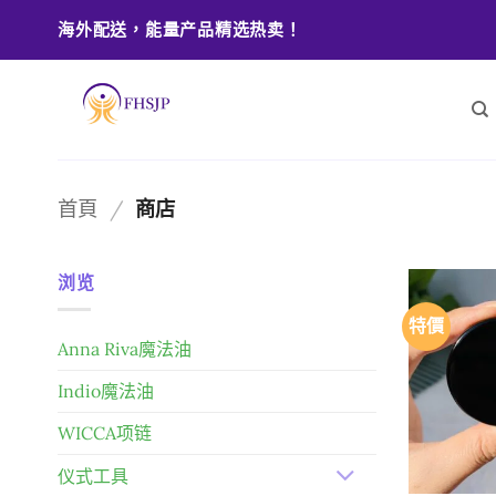
Skip
海外配送，能量产品精选热卖！
to
content
首頁
/
商店
浏览
特價
Anna Riva魔法油
Indio魔法油
WICCA项链
仪式工具