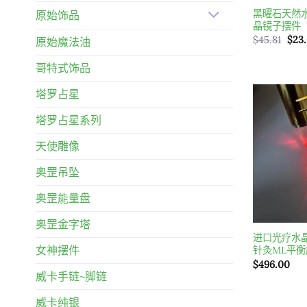
黑曜石天然
原始饰品
晶镜子摆件
原
$
45.81
$
23
原始魔法油
始
價
哥特式饰品
格：
$45
塔罗占星
塔罗占星系列
天使雕像
奥罡吊坠
奥罡能量盘
奥罡金字塔
进口光疗水
女神摆件
针灸ML平
$
496.00
威卡手链~脚链
威卡纯银