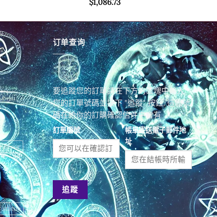
$
1,086.73
订单查询
要追蹤您的訂單請在下方的區塊中輸入
您的訂單號碼並按下 "追蹤" 按鈕. 這個號
碼在給你的訂購確認信件中會有
訂單編號
帳單寄送電子郵件地
址
e decor
追蹤
r statue