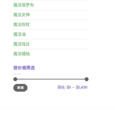
魔法塔罗布
魔法女神
魔法权杖
魔法油
魔法烛台
魔法蜡烛
按价格筛选
最
最
價格:
$0
—
$5,430
篩選
低
高
價
價
格
格