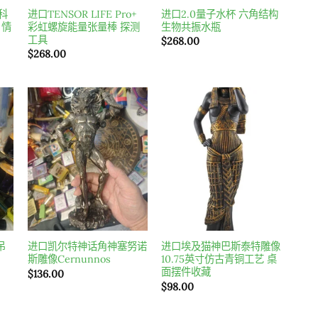
科
进口TENSOR LIFE Pro+
进口2.0量子水杯 六角结构
、情
彩虹螺旋能量张量棒 探测
生物共振水瓶
工具
$
268.00
$
268.00
o
Add to
Add to
t
wishlist
wishlist
吊
进口凯尔特神话角神塞努诺
进口埃及猫神巴斯泰特雕像
斯雕像Cernunnos
10.75英寸仿古青铜工艺 桌
面摆件收藏
$
136.00
$
98.00