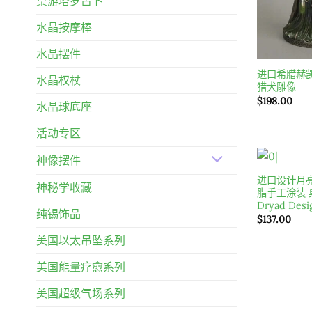
桌游塔罗占卜
水晶按摩棒
水晶摆件
进口希腊赫
水晶权杖
猎犬雕像
$
198.00
水晶球底座
活动专区
神像摆件
进口设计月
神秘学收藏
脂手工涂装 
Dryad Des
纯锡饰品
$
137.00
美国以太吊坠系列
美国能量疗愈系列
美国超级气场系列