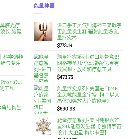
能量神器
10 鼻腔光疗
进口手工灵气师海神三叉戟宇
双波长 脑健
宙能量发生器 辐射能量场 能
量疗愈棒
目
$
773.14
前
｜科学调频
能量疗愈系列~进口基督意识
價
情绪与专注
网格神圣几何体 增强气场 有
格：
效冥想、放松和疗愈工具
。
$458.00。
$
473.75
 Pro+ 彩虹
探测工具
能量疗愈系列~美国进口24K
金头戴能量金字塔【4个以太
晶体加强放大疗愈能量】
 六角结构生
$
690.98
能量疗愈系列~美国纯银六芒
星24k能量发生器【 独特宇宙
设计 大卫星 梅尔卡巴】