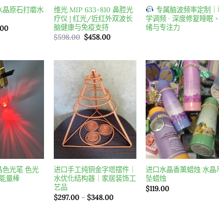
水晶原石打磨水
维光 MIP 633-810 鼻腔光
专属脑波频率定制｜
疗仪 | 红光/近红外双波长
学调频 · 深度修复睡眠
脑健康与免疫支持
绪与专注力
目
.00
前
原
目
$
598.00
$
458.00
價
始
前
格：
價
價
.81。
$23.00。
格：
格：
$598.00。
$458.00。
Add to
Add to
Add t
wishlist
wishlist
wishlis
晶色光笔 色光
进口手工纯铜金字塔摆件｜
进口水晶香薰蜡烛 水晶
衡能量棒
水优化结构器｜家居装饰工
坠蜡烛
艺品
$
119.00
價
$
297.00
–
$
348.00
格
範
圍：