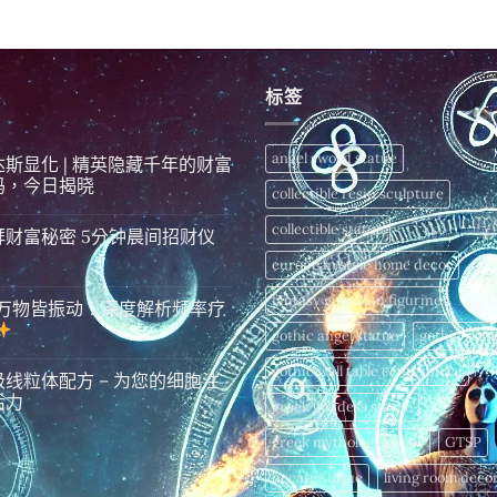
始
前
$598.00
價
價
格：
格：
$2,980.00。
$2,288.00。
标签
angel sword statue
达斯显化 | 精英隐藏千年的财富
码，今日揭晓
collectible resin sculpture
collectible statue
拜财富秘密 5分钟晨间招财仪
european style home decor
fantasy guardian figurine
万物皆振动！深度解析频率疗
gothic angel statue
gothic hom
gothic wall table centerpiece
级线粒体配方 – 为您的细胞注
活力
greek goddess statue
greek mythology decor
GTSP
hecate statue
living room deco