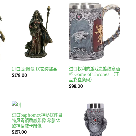
o
Add to
Add to
t
wishlist
wishlist
进口权利的游戏贵族纹章酒
进口Eir雕像 居家装饰品
杯 Game of Thrones （正
$
178.00
品彩盒条码）
$
98.00
进口baphomet神秘摆件哥
o
Add to
Add to
特风青铜质感雕像 希腊北
t
wishlist
wishlist
欧神话威卡雕像
$
157.00