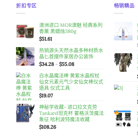
折扣专区
畅销精品
澳洲进口 MOR澳魅 经典系列
香薰 黑蜡烛380g
$
51.61
热销源头天然水晶多种材质水
晶匕首摆件家居办公装饰
價
$
34.28
–
$
55.08
格
白水晶魔法棒 黄紫水晶权杖
範
仙女元素元气少女仙女棒仪式
圍：
道具 仪式工具
$34.28
$
19.07
到
$55.08
神秘学收藏~ 进口拉文克劳
Tankard坦克杯 霍格沃茨魔法
象征 哈利波特魔法收藏
$
108.26