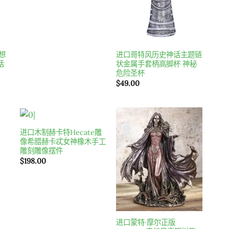
幻想
进口哥特风历史神话主题链
话
状金属手套柄高脚杯 神秘
危险圣杯
$
49.00
进口木制赫卡特Hecate雕
o
Add to
Add to
像希腊赫卡忒女神橡木手工
t
wishlist
wishlist
雕刻雕像摆件
$
198.00
进口蒙特·摩尔正版